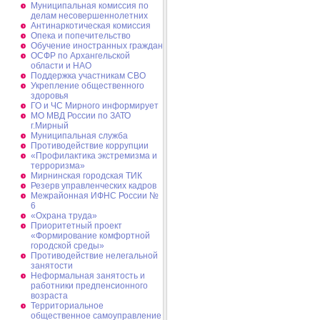
Муниципальная комиссия по
делам несовершеннолетних
Антинаркотическая комиссия
Опека и попечительство
Обучение иностранных граждан
ОСФР по Архангельской
области и НАО
Поддержка участникам СВО
Укрепление общественного
здоровья
ГО и ЧС Мирного информирует
МО МВД России по ЗАТО
г.Мирный
Муниципальная cлужба
Противодействие коррупции
«Профилактика экстремизма и
терроризма»
Мирнинская городская ТИК
Резерв управленческих кадров
Межрайонная ИФНС России №
6
«Охрана труда»
Приоритетный проект
«Формирование комфортной
городской среды»
Противодействие нелегальной
занятости
Неформальная занятость и
работники предпенсионного
возраста
Территориальное
общественное самоуправление