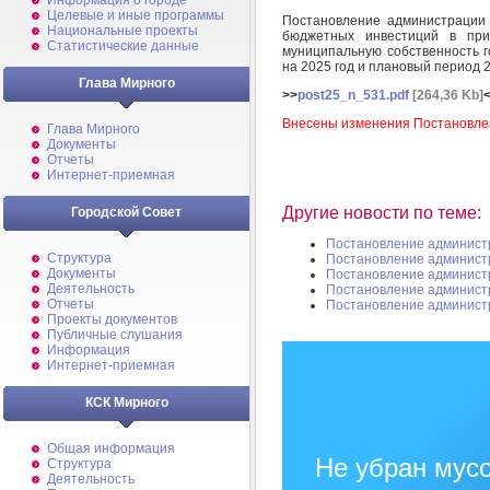
Информация о городе
Целевые и иные программы
Постановление администрации
Национальные проекты
бюджетных инвестиций в при
Статистические данные
муниципальную собственность г
на 2025 год и плановый период 2
Глава Мирного
>>
post25_n_531.pdf
[264,36 Kb]
Внесены изменения Постановле
Глава Мирного
Документы
Отчеты
Интернет-приемная
Другие новости по теме:
Городской Совет
Постановление админист
Структура
Постановление админист
Документы
Постановление админист
Деятельность
Постановление админист
Отчеты
Постановление админист
Проекты документов
Публичные слушания
Информация
Интернет-приемная
КСК Мирного
Общая информация
Не убран мусо
Структура
Деятельность