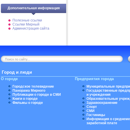
Дополнительная информация
Полезные ссылки
Ссылки Мирный
Администрация сайта
Город и люди
О городе
Предприятия города
Городское телевидение
Муниципальные предпри
Панорама Мирного
Государственные предп
Публикации о городе в СМИ
и учреждения
Книги о городе
Образовательные учреж
Фильмы о городе
Здравоохранение
Спорт
СМИ
Гостиницы
Информация о среднеме
заработной плате