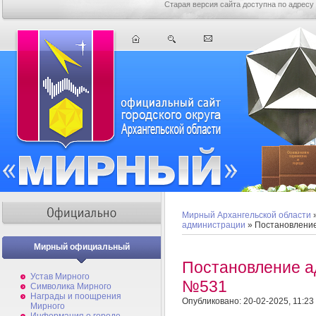
Старая версия сайта доступна по адресу
Мирный Архангельской области
администрации
» Постановлени
Мирный официальный
Постановление а
Устав Мирного
№531
Символика Мирного
Награды и поощрения
Опубликовано: 20-02-2025, 11:23
Мирного