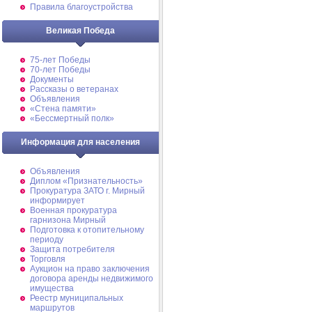
Правила благоустройства
Великая Победа
75-лет Победы
70-лет Победы
Документы
Рассказы о ветеранах
Объявления
«Стена памяти»
«Бессмертный полк»
Информация для населения
Объявления
Диплом «Признательность»
Прокуратура ЗАТО г. Мирный
информирует
Военная прокуратура
гарнизона Мирный
Подготовка к отопительному
периоду
Защита потребителя
Торговля
Аукцион на право заключения
договора аренды недвижимого
имущества
Реестр муниципальных
маршрутов