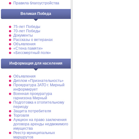
Правила благоустройства
Великая Победа
75-лет Победы
70-лет Победы
Документы
Рассказы о ветеранах
Объявления
«Стена памяти»
«Бессмертный полк»
Информация для населения
Объявления
Диплом «Признательность»
Прокуратура ЗАТО г. Мирный
информирует
Военная прокуратура
гарнизона Мирный
Подготовка к отопительному
периоду
Защита потребителя
Торговля
Аукцион на право заключения
договора аренды недвижимого
имущества
Реестр муниципальных
маршрутов