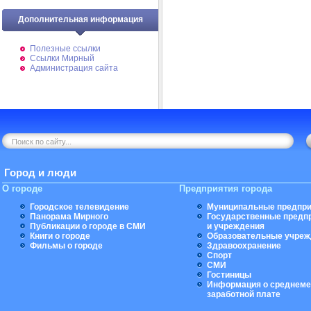
Дополнительная информация
Полезные ссылки
Ссылки Мирный
Администрация сайта
Город и люди
О городе
Предприятия города
Городское телевидение
Муниципальные предпри
Панорама Мирного
Государственные предп
Публикации о городе в СМИ
и учреждения
Книги о городе
Образовательные учреж
Фильмы о городе
Здравоохранение
Спорт
СМИ
Гостиницы
Информация о среднеме
заработной плате