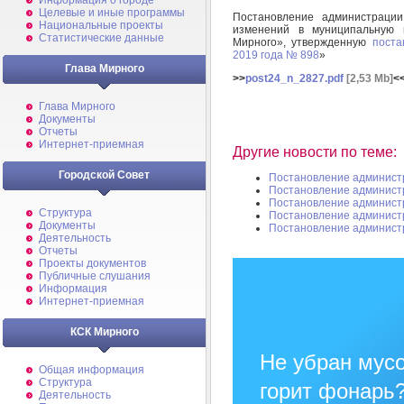
Информация о городе
Целевые и иные программы
Постановление администраци
Национальные проекты
изменений в муниципальную 
Статистические данные
Мирного», утвержденную
поста
2019 года № 898
»
Глава Мирного
>>
post24_n_2827.pdf
[2,53 Mb]
<
Глава Мирного
Документы
Отчеты
Интернет-приемная
Другие новости по теме:
Городской Совет
Постановление админист
Постановление админист
Постановление админист
Структура
Постановление админист
Документы
Постановление админист
Деятельность
Отчеты
Проекты документов
Публичные слушания
Информация
Интернет-приемная
КСК Мирного
Не убран мусо
Общая информация
Структура
горит фонарь
Деятельность