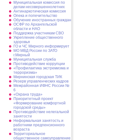
Муниципальная комиссия по
делам несовершеннолетних
Антинаркотическая комиссия
Опека и попечительство
Обучение иностранных граждан
ОСФР по Архангельской
области и НАО
Поддержка участникам СВО
Укрепление общественного
здоровья
ГО и ЧС Мирного информирует
МО МВД России по ЗАТО
г.Мирный
Муниципальная cлужба
Противодействие коррупции
«Профилактика экстремизма и
терроризма»
Мирнинская городская ТИК
Резерв управленческих кадров
Межрайонная ИФНС России №
6
«Охрана труда»
Приоритетный проект
«Формирование комфортной
городской среды»
Противодействие нелегальной
занятости
Неформальная занятость и
работники предпенсионного
возраста
Территориальное
общественное самоуправление