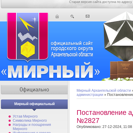
Старая версия сайта доступна по адресу
Мирный Архангельской области
администрации
» Постановлени
Мирный официальный
Постановление а
Устав Мирного
№2827
Символика Мирного
Награды и поощрения
Опубликовано: 27-12-2024, 11:08
Мирного