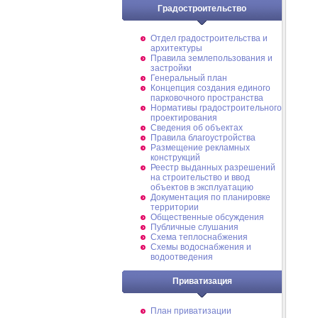
Градостроительство
Отдел градостроительства и
архитектуры
Правила землепользования и
застройки
Генеральный план
Концепция создания единого
парковочного пространства
Нормативы градостроительного
проектирования
Сведения об объектах
Правила благоустройства
Размещение рекламных
конструкций
Реестр выданных разрешений
на строительство и ввод
объектов в эксплуатацию
Документация по планировке
территории
Общественные обсуждения
Публичные слушания
Схема теплоснабжения
Схемы водоснабжения и
водоотведения
Приватизация
План приватизации