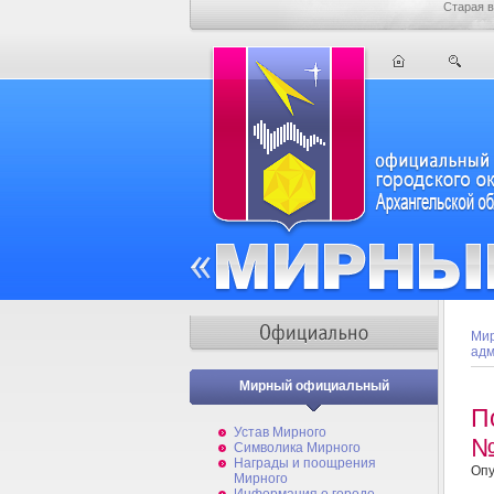
Старая в
Мир
адм
Мирный официальный
П
Устав Мирного
№
Символика Мирного
Награды и поощрения
Опу
Мирного