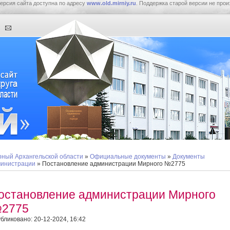
ерсия сайта доступна по адресу
www.old.mirniy.ru
. Поддержка старой версии не прои
ный Архангельской области
»
Официальные документы
»
Документы
инистрации
» Постановление администрации Мирного №2775
остановление администрации Мирного
2775
бликовано: 20-12-2024, 16:42