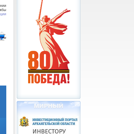
нии
ужбы
ации