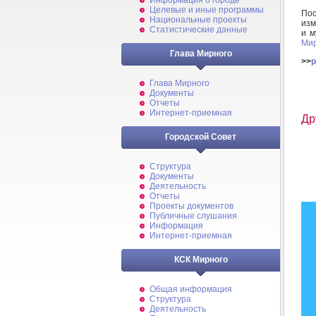
Информация о городе
Целевые и иные программы
По
Национальные проекты
изм
Статистические данные
и м
Мир
Глава Мирного
>>
p
Глава Мирного
Документы
Отчеты
Интернет-приемная
Др
Городской Совет
Структура
Документы
Деятельность
Отчеты
Проекты документов
Публичные слушания
Информация
Интернет-приемная
КСК Мирного
Общая информация
Структура
Деятельность