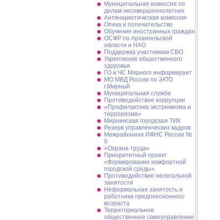
Муниципальная комиссия по
делам несовершеннолетних
Антинаркотическая комиссия
Опека и попечительство
Обучение иностранных граждан
ОСФР по Архангельской
области и НАО
Поддержка участникам СВО
Укрепление общественного
здоровья
ГО и ЧС Мирного информирует
МО МВД России по ЗАТО
г.Мирный
Муниципальная cлужба
Противодействие коррупции
«Профилактика экстремизма и
терроризма»
Мирнинская городская ТИК
Резерв управленческих кадров
Межрайонная ИФНС России №
6
«Охрана труда»
Приоритетный проект
«Формирование комфортной
городской среды»
Противодействие нелегальной
занятости
Неформальная занятость и
работники предпенсионного
возраста
Территориальное
общественное самоуправление