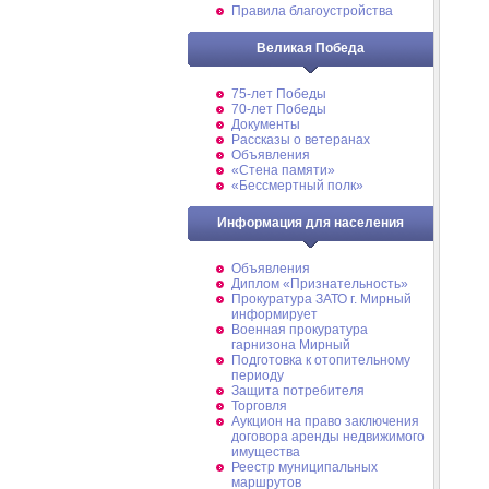
Правила благоустройства
Великая Победа
75-лет Победы
70-лет Победы
Документы
Рассказы о ветеранах
Объявления
«Стена памяти»
«Бессмертный полк»
Информация для населения
Объявления
Диплом «Признательность»
Прокуратура ЗАТО г. Мирный
информирует
Военная прокуратура
гарнизона Мирный
Подготовка к отопительному
периоду
Защита потребителя
Торговля
Аукцион на право заключения
договора аренды недвижимого
имущества
Реестр муниципальных
маршрутов