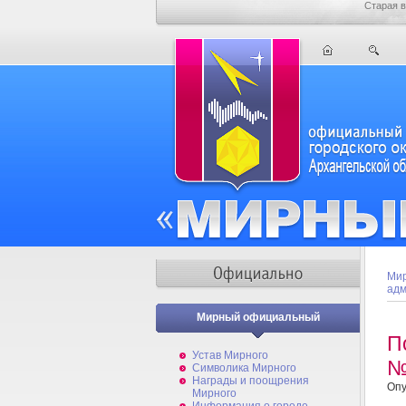
Старая в
Мир
адм
Мирный официальный
П
Устав Мирного
№
Символика Мирного
Награды и поощрения
Опу
Мирного