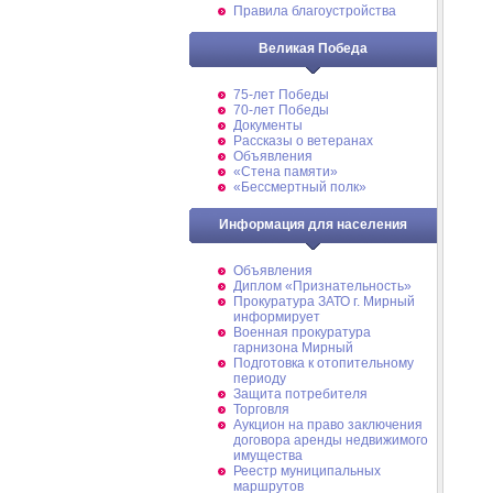
Правила благоустройства
Великая Победа
75-лет Победы
70-лет Победы
Документы
Рассказы о ветеранах
Объявления
«Стена памяти»
«Бессмертный полк»
Информация для населения
Объявления
Диплом «Признательность»
Прокуратура ЗАТО г. Мирный
информирует
Военная прокуратура
гарнизона Мирный
Подготовка к отопительному
периоду
Защита потребителя
Торговля
Аукцион на право заключения
договора аренды недвижимого
имущества
Реестр муниципальных
маршрутов