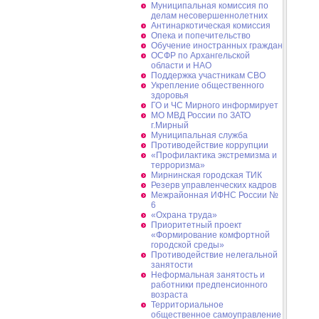
Муниципальная комиссия по
делам несовершеннолетних
Антинаркотическая комиссия
Опека и попечительство
Обучение иностранных граждан
ОСФР по Архангельской
области и НАО
Поддержка участникам СВО
Укрепление общественного
здоровья
ГО и ЧС Мирного информирует
МО МВД России по ЗАТО
г.Мирный
Муниципальная cлужба
Противодействие коррупции
«Профилактика экстремизма и
терроризма»
Мирнинская городская ТИК
Резерв управленческих кадров
Межрайонная ИФНС России №
6
«Охрана труда»
Приоритетный проект
«Формирование комфортной
городской среды»
Противодействие нелегальной
занятости
Неформальная занятость и
работники предпенсионного
возраста
Территориальное
общественное самоуправление