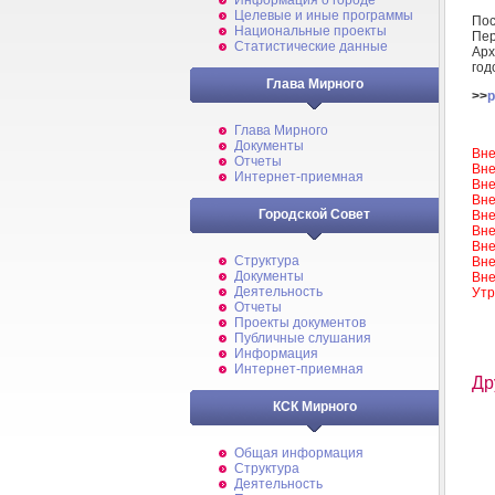
Информация о городе
Целевые и иные программы
Пос
Национальные проекты
Пе
Статистические данные
Арх
год
Глава Мирного
>>
p
Глава Мирного
Документы
Вне
Отчеты
Вне
Интернет-приемная
Вне
Вне
Городской Совет
Вне
Вне
Вне
Структура
Вне
Документы
Вне
Деятельность
Утр
Отчеты
Проекты документов
Публичные слушания
Информация
Интернет-приемная
Др
КСК Мирного
Общая информация
Структура
Деятельность