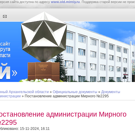
ерсия сайта доступна по адресу
www.old.mirniy.ru
. Поддержка старой версии не прои
ный Архангельской области
»
Официальные документы
»
Документы
инистрации
» Постановление администрации Мирного №2295
остановление администрации Мирного
2295
бликовано: 15-11-2024, 16:11