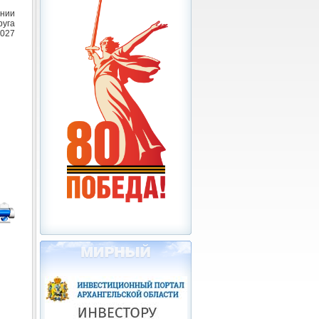
ении
уга
2027