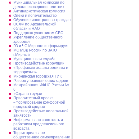
Муниципальная комиссия по
делам несовершеннолетних
Антинаркотическая комиссия
Опека и попечительство
Обучение иностранных граждан
ОСФР по Архангельской
области и НАО
Поддержка участникам СВО
Укрепление общественного
здоровья
ГО и ЧС Мирного информирует
МО МВД России по ЗАТО
г.Мирный
Муниципальная cлужба
Противодействие коррупции
«Профилактика экстремизма и
терроризма»
Мирнинская городская ТИК
Резерв управленческих кадров
Межрайонная ИФНС России №
6
«Охрана труда»
Приоритетный проект
«Формирование комфортной
городской среды»
Противодействие нелегальной
занятости
Неформальная занятость и
работники предпенсионного
возраста
Территориальное
общественное самоуправление