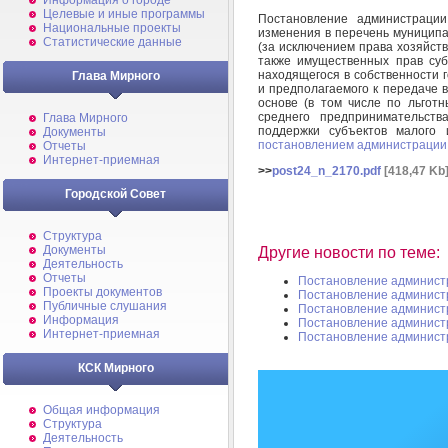
Информация о городе
Целевые и иные программы
Постановление администраци
Национальные проекты
изменения в перечень муниципа
Статистические данные
(за исключением права хозяйств
также имущественных прав суб
находящегося в собственности 
Глава Мирного
и предполагаемого к передаче в
основе (в том числе по льгот
среднего предпринимательств
Глава Мирного
поддержки субъектов малого 
Документы
постановлением администрации 
Отчеты
Интернет-приемная
>>
post24_n_2170.pdf
[418,47 Kb
Городской Совет
Структура
Документы
Другие новости по теме:
Деятельность
Отчеты
Постановление админист
Проекты документов
Постановление админист
Публичные слушания
Постановление админист
Информация
Постановление админист
Интернет-приемная
Постановление админист
КСК Мирного
Общая информация
Структура
Деятельность