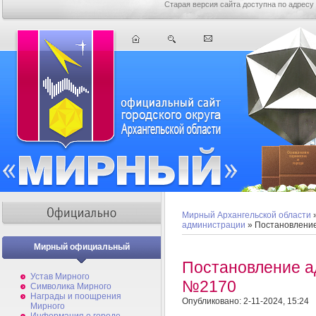
Старая версия сайта доступна по адресу
Мирный Архангельской области
администрации
» Постановлени
Мирный официальный
Постановление а
Устав Мирного
№2170
Символика Мирного
Награды и поощрения
Опубликовано: 2-11-2024, 15:24
Мирного