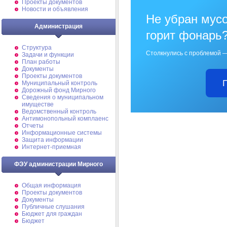
Проекты документов
Новости и объявления
Не убран мусо
Администрация
горит фонарь
Структура
Столкнулись с проблемой —
Задачи и функции
План работы
Документы
Проекты документов
Муниципальный контроль
Дорожный фонд Мирного
Cведения о муниципальном
имуществе
Ведомственный контроль
Антимонопольный комплаенс
Отчеты
Информационные системы
Защита информации
Интернет-приемная
ФЭУ администрации Мирного
Общая информация
Проекты документов
Документы
Публичные слушания
Бюджет для граждан
Бюджет