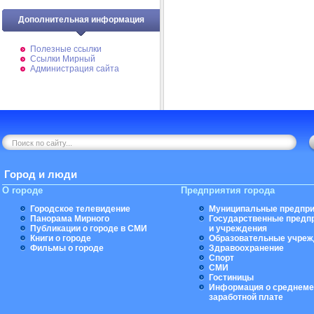
Дополнительная информация
Полезные ссылки
Ссылки Мирный
Администрация сайта
Город и люди
О городе
Предприятия города
Городское телевидение
Муниципальные предпри
Панорама Мирного
Государственные предп
Публикации о городе в СМИ
и учреждения
Книги о городе
Образовательные учреж
Фильмы о городе
Здравоохранение
Спорт
СМИ
Гостиницы
Информация о среднеме
заработной плате