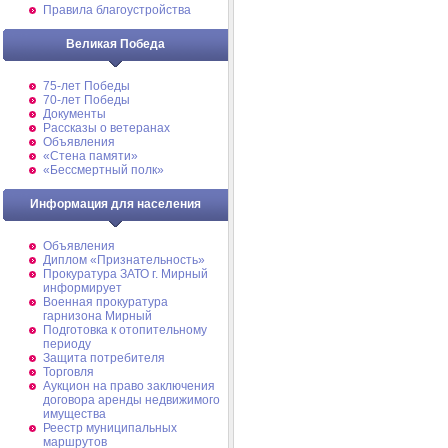
Правила благоустройства
Великая Победа
75-лет Победы
70-лет Победы
Документы
Рассказы о ветеранах
Объявления
«Стена памяти»
«Бессмертный полк»
Информация для населения
Объявления
Диплом «Признательность»
Прокуратура ЗАТО г. Мирный
информирует
Военная прокуратура
гарнизона Мирный
Подготовка к отопительному
периоду
Защита потребителя
Торговля
Аукцион на право заключения
договора аренды недвижимого
имущества
Реестр муниципальных
маршрутов