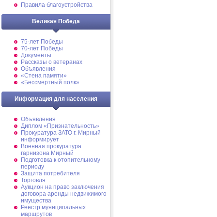
Правила благоустройства
Великая Победа
75-лет Победы
70-лет Победы
Документы
Рассказы о ветеранах
Объявления
«Стена памяти»
«Бессмертный полк»
Информация для населения
Объявления
Диплом «Признательность»
Прокуратура ЗАТО г. Мирный
информирует
Военная прокуратура
гарнизона Мирный
Подготовка к отопительному
периоду
Защита потребителя
Торговля
Аукцион на право заключения
договора аренды недвижимого
имущества
Реестр муниципальных
маршрутов