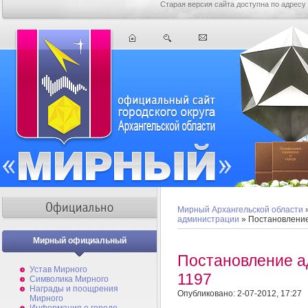
Старая версия сайта доступна по адресу
Мирный Архангельской области
администрации
» Постановлени
Мирный официальный
Постановление 
Устав Мирного
1197
Символика Мирного
Награды и поощрения
Опубликовано: 2-07-2012, 17:27
Мирного