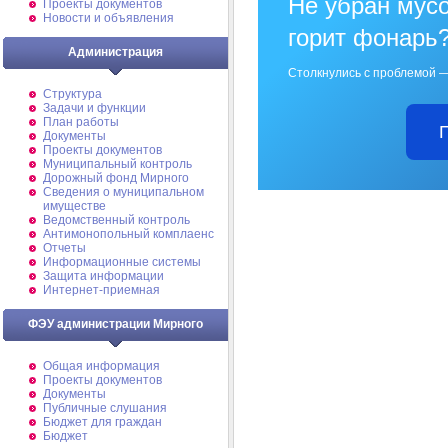
Не убран мусо
Проекты документов
Новости и объявления
горит фонарь
Администрация
Столкнулись с проблемой —
Структура
Задачи и функции
План работы
Документы
Проекты документов
Муниципальный контроль
Дорожный фонд Мирного
Cведения о муниципальном
имуществе
Ведомственный контроль
Антимонопольный комплаенс
Отчеты
Информационные системы
Защита информации
Интернет-приемная
ФЭУ администрации Мирного
Общая информация
Проекты документов
Документы
Публичные слушания
Бюджет для граждан
Бюджет