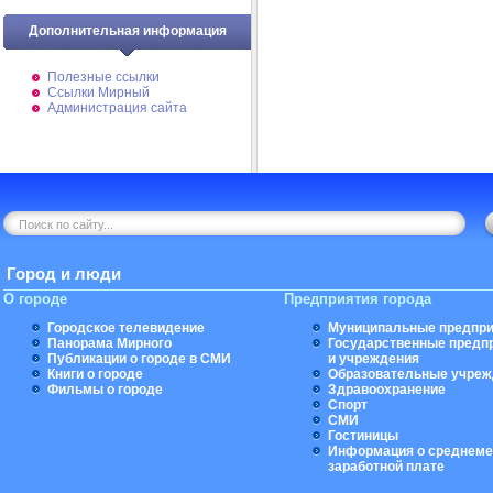
Дополнительная информация
Полезные ссылки
Ссылки Мирный
Администрация сайта
Город и люди
О городе
Предприятия города
Городское телевидение
Муниципальные предпри
Панорама Мирного
Государственные предп
Публикации о городе в СМИ
и учреждения
Книги о городе
Образовательные учреж
Фильмы о городе
Здравоохранение
Спорт
СМИ
Гостиницы
Информация о среднеме
заработной плате