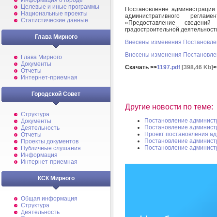
Информация о городе
Целевые и иные программы
Постановление администрации
Национальные проекты
административного реглам
Статистические данные
«Предоставление сведений
градостроительной деятельност
Глава Мирного
Внесены изменения Постановлен
Внесены изменения Постановле
Глава Мирного
Документы
Скачать >>
1197.pdf
[398,46 Kb]
<
Отчеты
Интернет-приемная
Городской Совет
Другие новости по теме:
Структура
Постановление админист
Документы
Постановление админист
Деятельность
Проект постановления а
Отчеты
Постановление админист
Проекты документов
Постановление админист
Публичные слушания
Информация
Интернет-приемная
КСК Мирного
Общая информация
Структура
Деятельность