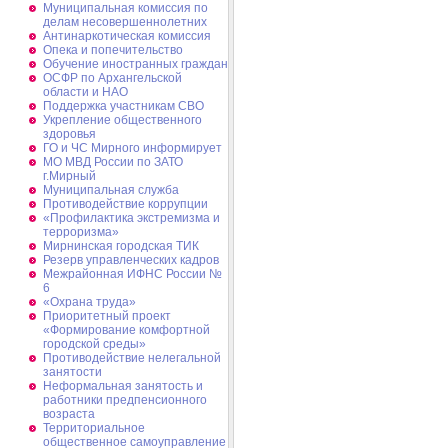
Муниципальная комиссия по
делам несовершеннолетних
Антинаркотическая комиссия
Опека и попечительство
Обучение иностранных граждан
ОСФР по Архангельской
области и НАО
Поддержка участникам СВО
Укрепление общественного
здоровья
ГО и ЧС Мирного информирует
МО МВД России по ЗАТО
г.Мирный
Муниципальная cлужба
Противодействие коррупции
«Профилактика экстремизма и
терроризма»
Мирнинская городская ТИК
Резерв управленческих кадров
Межрайонная ИФНС России №
6
«Охрана труда»
Приоритетный проект
«Формирование комфортной
городской среды»
Противодействие нелегальной
занятости
Неформальная занятость и
работники предпенсионного
возраста
Территориальное
общественное самоуправление