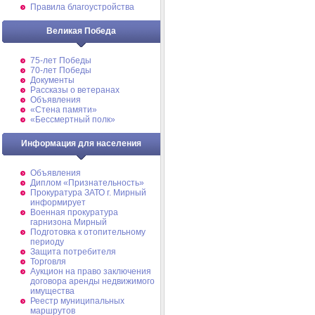
Правила благоустройства
Великая Победа
75-лет Победы
70-лет Победы
Документы
Рассказы о ветеранах
Объявления
«Стена памяти»
«Бессмертный полк»
Информация для населения
Объявления
Диплом «Признательность»
Прокуратура ЗАТО г. Мирный
информирует
Военная прокуратура
гарнизона Мирный
Подготовка к отопительному
периоду
Защита потребителя
Торговля
Аукцион на право заключения
договора аренды недвижимого
имущества
Реестр муниципальных
маршрутов