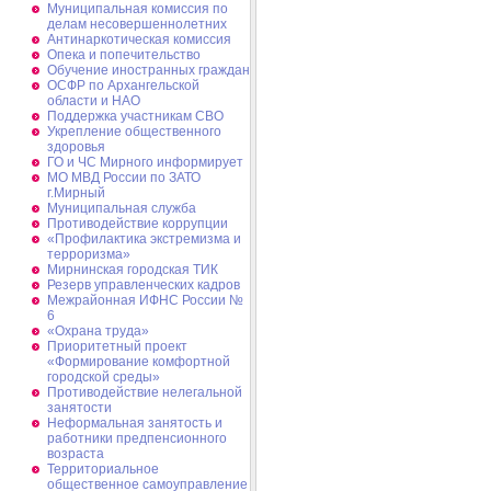
Муниципальная комиссия по
делам несовершеннолетних
Антинаркотическая комиссия
Опека и попечительство
Обучение иностранных граждан
ОСФР по Архангельской
области и НАО
Поддержка участникам СВО
Укрепление общественного
здоровья
ГО и ЧС Мирного информирует
МО МВД России по ЗАТО
г.Мирный
Муниципальная cлужба
Противодействие коррупции
«Профилактика экстремизма и
терроризма»
Мирнинская городская ТИК
Резерв управленческих кадров
Межрайонная ИФНС России №
6
«Охрана труда»
Приоритетный проект
«Формирование комфортной
городской среды»
Противодействие нелегальной
занятости
Неформальная занятость и
работники предпенсионного
возраста
Территориальное
общественное самоуправление