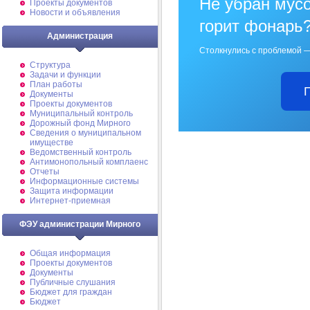
Не убран мусо
Проекты документов
Новости и объявления
горит фонарь
Администрация
Столкнулись с проблемой —
Структура
Задачи и функции
План работы
Документы
Проекты документов
Муниципальный контроль
Дорожный фонд Мирного
Cведения о муниципальном
имуществе
Ведомственный контроль
Антимонопольный комплаенс
Отчеты
Информационные системы
Защита информации
Интернет-приемная
ФЭУ администрации Мирного
Общая информация
Проекты документов
Документы
Публичные слушания
Бюджет для граждан
Бюджет