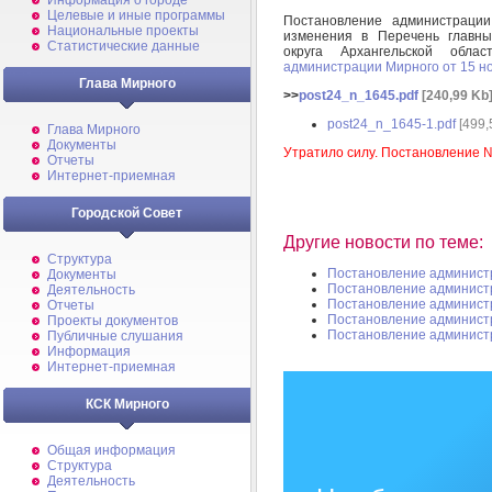
Информация о городе
Целевые и иные программы
Постановление администраци
Национальные проекты
изменения в Перечень главны
Статистические данные
округа Архангельской обл
администрации Мирного от 15 н
Глава Мирного
>>
post24_n_1645.pdf
[240,99 Kb
post24_n_1645-1.pdf
[499,
Глава Мирного
Документы
Утратило силу. Постановление №
Отчеты
Интернет-приемная
Городской Совет
Другие новости по теме:
Структура
Постановление админист
Документы
Постановление админист
Деятельность
Постановление админист
Отчеты
Постановление админист
Проекты документов
Постановление админист
Публичные слушания
Информация
Интернет-приемная
КСК Мирного
Общая информация
Структура
Деятельность