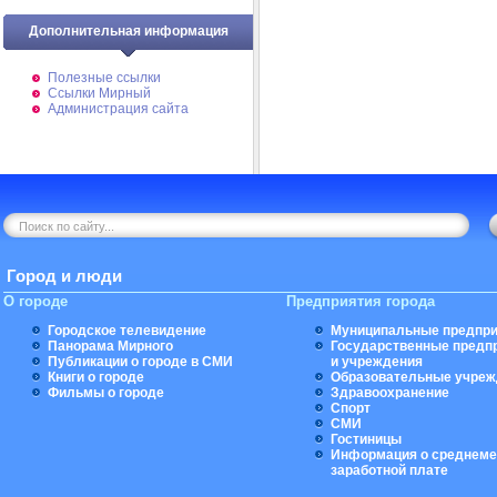
Дополнительная информация
Полезные ссылки
Ссылки Мирный
Администрация сайта
Город и люди
О городе
Предприятия города
Городское телевидение
Муниципальные предпри
Панорама Мирного
Государственные предп
Публикации о городе в СМИ
и учреждения
Книги о городе
Образовательные учреж
Фильмы о городе
Здравоохранение
Спорт
СМИ
Гостиницы
Информация о среднеме
заработной плате