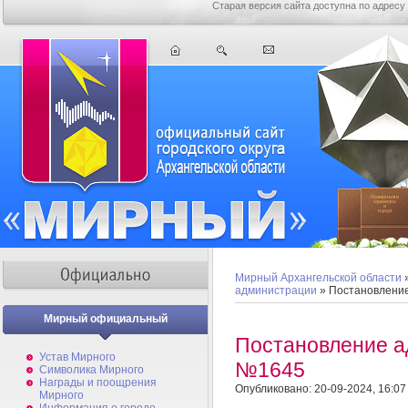
Старая версия сайта доступна по адресу
Мирный Архангельской области
администрации
» Постановлени
Мирный официальный
Постановление а
Устав Мирного
№1645
Символика Мирного
Награды и поощрения
Опубликовано: 20-09-2024, 16:07
Мирного