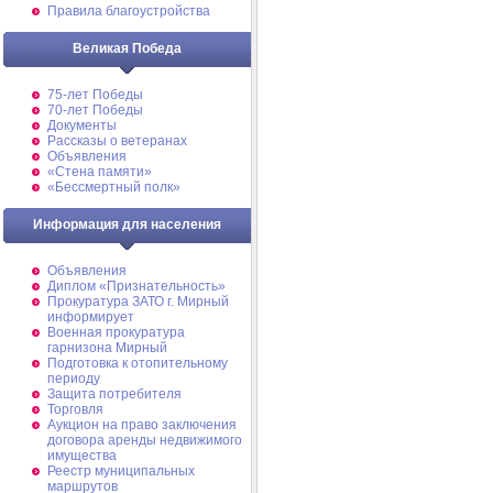
Правила благоустройства
Великая Победа
75-лет Победы
70-лет Победы
Документы
Рассказы о ветеранах
Объявления
«Стена памяти»
«Бессмертный полк»
Информация для населения
Объявления
Диплом «Признательность»
Прокуратура ЗАТО г. Мирный
информирует
Военная прокуратура
гарнизона Мирный
Подготовка к отопительному
периоду
Защита потребителя
Торговля
Аукцион на право заключения
договора аренды недвижимого
имущества
Реестр муниципальных
маршрутов