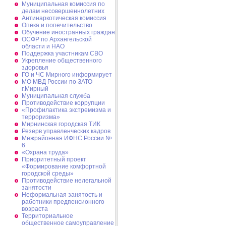
Муниципальная комиссия по
делам несовершеннолетних
Антинаркотическая комиссия
Опека и попечительство
Обучение иностранных граждан
ОСФР по Архангельской
области и НАО
Поддержка участникам СВО
Укрепление общественного
здоровья
ГО и ЧС Мирного информирует
МО МВД России по ЗАТО
г.Мирный
Муниципальная cлужба
Противодействие коррупции
«Профилактика экстремизма и
терроризма»
Мирнинская городская ТИК
Резерв управленческих кадров
Межрайонная ИФНС России №
6
«Охрана труда»
Приоритетный проект
«Формирование комфортной
городской среды»
Противодействие нелегальной
занятости
Неформальная занятость и
работники предпенсионного
возраста
Территориальное
общественное самоуправление