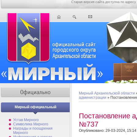
Старая версия сайта доступна по адресу
Мирный Архангельской области
администрации
» Постановлени
Мирный официальный
Постановление а
Устав Мирного
№737
Символика Мирного
Награды и поощрения
Опубликовано: 29-03-2024, 15:14
Мирного