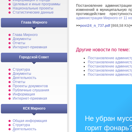
Информация о городе
Целевые и иные программы
Постановление администрац
Национальные проекты
изменений в муниципальную п
Статистические данные
противодействие преступно
администрации Мирного от 11 но
Глава Мирного
>>
post24_n_737.pdf
[868,58 Kb]
Глава Мирного
Документы
Отчеты
Интернет-приемная
Другие новости по теме:
Городской Совет
Постановление админист
Постановление админист
Постановление админист
Структура
Постановление админист
Документы
Постановление админист
Деятельность
Отчеты
Проекты документов
Публичные слушания
Информация
Интернет-приемная
КСК Мирного
Не убран мусо
Общая информация
Структура
горит фонарь
Деятельность