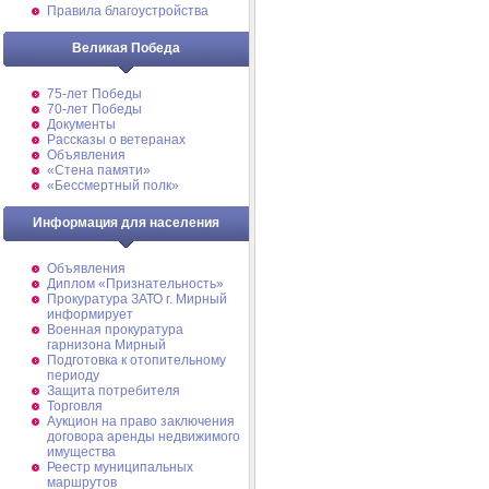
Правила благоустройства
Великая Победа
75-лет Победы
70-лет Победы
Документы
Рассказы о ветеранах
Объявления
«Стена памяти»
«Бессмертный полк»
Информация для населения
Объявления
Диплом «Признательность»
Прокуратура ЗАТО г. Мирный
информирует
Военная прокуратура
гарнизона Мирный
Подготовка к отопительному
периоду
Защита потребителя
Торговля
Аукцион на право заключения
договора аренды недвижимого
имущества
Реестр муниципальных
маршрутов