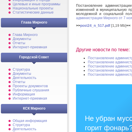
Информация о городе
Целевые и иные программы
Постановление администрац
Национальные проекты
изменений в муниципальную пр
Статистические данные
молодежной и социальной пол
администрации Мирного от 7 но
Глава Мирного
>>
post24_n_517.pdf
[1,19 Mb]
<<
Глава Мирного
Документы
Отчеты
Интернет-приемная
Другие новости по теме:
Городской Совет
Постановление админист
Постановление админист
Постановление админист
Структура
Постановление админист
Документы
Постановление админист
Деятельность
Отчеты
Проекты документов
Публичные слушания
Информация
Интернет-приемная
КСК Мирного
Не убран мусо
Общая информация
Структура
горит фонарь
Деятельность