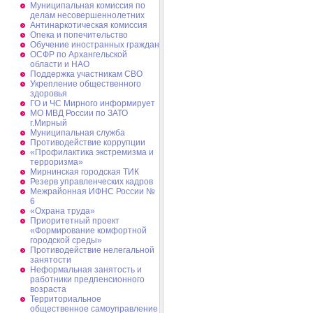
Муниципальная комиссия по
делам несовершеннолетних
Антинаркотическая комиссия
Опека и попечительство
Обучение иностранных граждан
ОСФР по Архангельской
области и НАО
Поддержка участникам СВО
Укрепление общественного
здоровья
ГО и ЧС Мирного информирует
МО МВД России по ЗАТО
г.Мирный
Муниципальная cлужба
Противодействие коррупции
«Профилактика экстремизма и
терроризма»
Мирнинская городская ТИК
Резерв управленческих кадров
Межрайонная ИФНС России №
6
«Охрана труда»
Приоритетный проект
«Формирование комфортной
городской среды»
Противодействие нелегальной
занятости
Неформальная занятость и
работники предпенсионного
возраста
Территориальное
общественное самоуправление