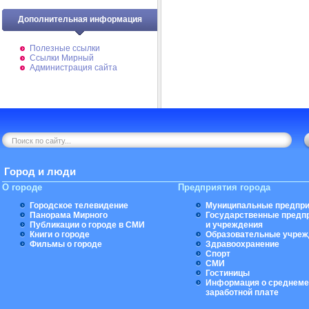
Дополнительная информация
Полезные ссылки
Ссылки Мирный
Администрация сайта
Город и люди
О городе
Предприятия города
Городское телевидение
Муниципальные предпри
Панорама Мирного
Государственные предп
Публикации о городе в СМИ
и учреждения
Книги о городе
Образовательные учреж
Фильмы о городе
Здравоохранение
Спорт
СМИ
Гостиницы
Информация о среднеме
заработной плате