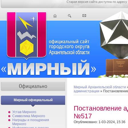
Старая версия сайта доступна по адресу
Мирный Архангельской области
администрации
» Постановлени
Мирный официальный
Постановление а
Устав Мирного
№517
Символика Мирного
Награды и поощрения
Опубликовано: 1-03-2024, 15:36
Мирного