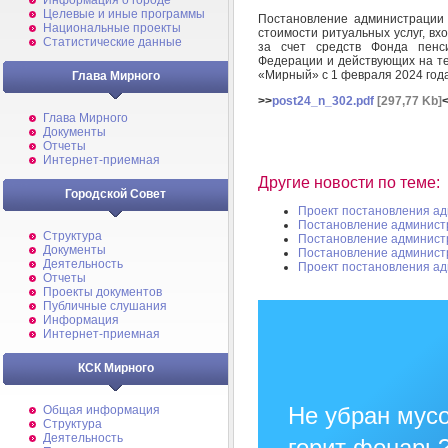
Информация о городе
Целевые и иные программы
Постановление администрации
Национальные проекты
стоимости ритуальных услуг, в
Статистические данные
за счет средств Фонда пенси
Федерации и действующих на те
«Мирный» с 1 февраля 2024 год
Глава Мирного
>>
post24_n_302.pdf
[297,77 Kb]
Глава Мирного
Документы
Отчеты
Интернет-приемная
Другие новости по теме:
Городской Совет
Проект постановления а
Постановление админист
Структура
Постановление админист
Документы
Постановление админист
Деятельность
Проект постановления а
Отчеты
Проекты документов
Публичные слушания
Информация
Интернет-приемная
КСК Мирного
Не убран мусо
Общая информация
Структура
Деятельность
горит фонарь