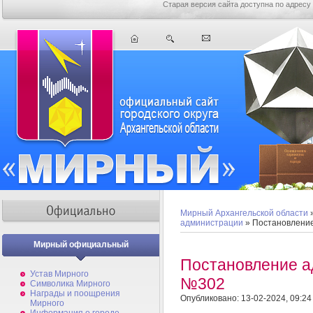
Старая версия сайта доступна по адресу
Мирный Архангельской области
администрации
» Постановлени
Мирный официальный
Постановление а
Устав Мирного
№302
Символика Мирного
Награды и поощрения
Опубликовано: 13-02-2024, 09:24
Мирного