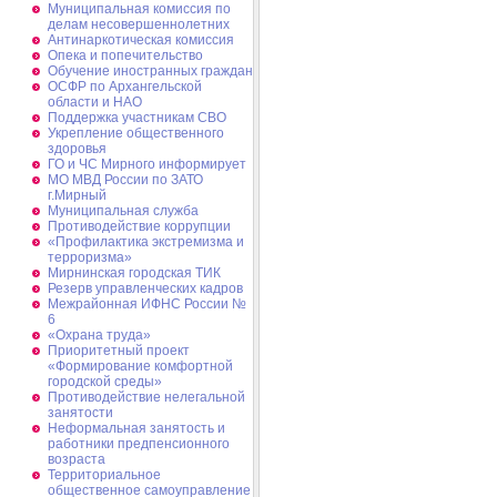
Муниципальная комиссия по
делам несовершеннолетних
Антинаркотическая комиссия
Опека и попечительство
Обучение иностранных граждан
ОСФР по Архангельской
области и НАО
Поддержка участникам СВО
Укрепление общественного
здоровья
ГО и ЧС Мирного информирует
МО МВД России по ЗАТО
г.Мирный
Муниципальная cлужба
Противодействие коррупции
«Профилактика экстремизма и
терроризма»
Мирнинская городская ТИК
Резерв управленческих кадров
Межрайонная ИФНС России №
6
«Охрана труда»
Приоритетный проект
«Формирование комфортной
городской среды»
Противодействие нелегальной
занятости
Неформальная занятость и
работники предпенсионного
возраста
Территориальное
общественное самоуправление