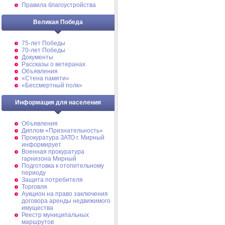
Правила благоустройства
Великая Победа
75-лет Победы
70-лет Победы
Документы
Рассказы о ветеранах
Объявления
«Стена памяти»
«Бессмертный полк»
Информация для населения
Объявления
Диплом «Признательность»
Прокуратура ЗАТО г. Мирный
информирует
Военная прокуратура
гарнизона Мирный
Подготовка к отопительному
периоду
Защита потребителя
Торговля
Аукцион на право заключения
договора аренды недвижимого
имущества
Реестр муниципальных
маршрутов