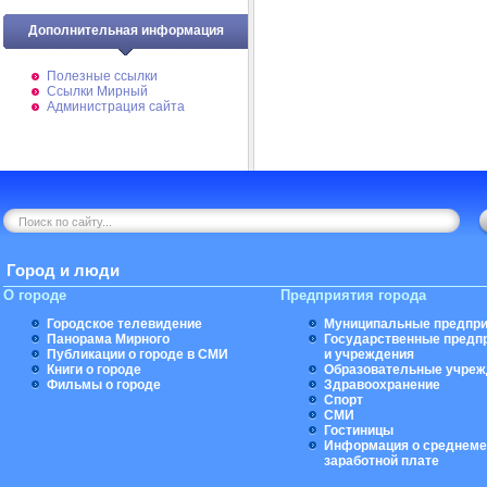
Дополнительная информация
Полезные ссылки
Ссылки Мирный
Администрация сайта
Город и люди
О городе
Предприятия города
Городское телевидение
Муниципальные предпри
Панорама Мирного
Государственные предп
Публикации о городе в СМИ
и учреждения
Книги о городе
Образовательные учреж
Фильмы о городе
Здравоохранение
Спорт
СМИ
Гостиницы
Информация о среднеме
заработной плате