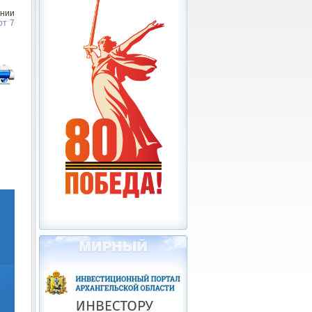
нии
от 7