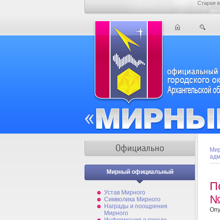
Старая в
Мир
адм
Мирный официальный
П
Устав Мирного
№
Символика Мирного
Награды и поощрения
Опу
Мирного