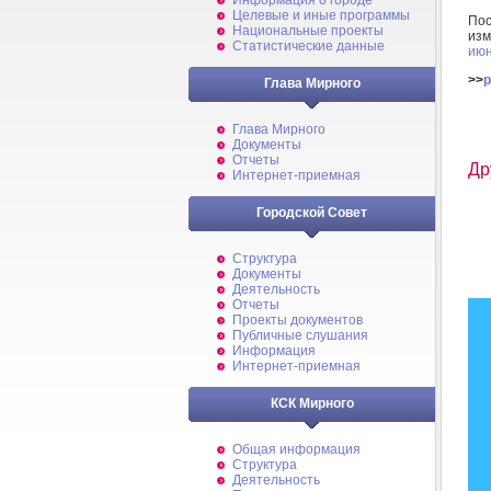
Информация о городе
Целевые и иные программы
По
Национальные проекты
изм
Статистические данные
июн
>>
p
Глава Мирного
Глава Мирного
Документы
Отчеты
Др
Интернет-приемная
Городской Совет
Структура
Документы
Деятельность
Отчеты
Проекты документов
Публичные слушания
Информация
Интернет-приемная
КСК Мирного
Общая информация
Структура
Деятельность