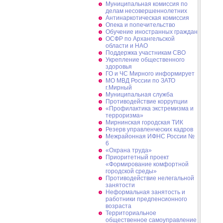
Муниципальная комиссия по
делам несовершеннолетних
Антинаркотическая комиссия
Опека и попечительство
Обучение иностранных граждан
ОСФР по Архангельской
области и НАО
Поддержка участникам СВО
Укрепление общественного
здоровья
ГО и ЧС Мирного информирует
МО МВД России по ЗАТО
г.Мирный
Муниципальная cлужба
Противодействие коррупции
«Профилактика экстремизма и
терроризма»
Мирнинская городская ТИК
Резерв управленческих кадров
Межрайонная ИФНС России №
6
«Охрана труда»
Приоритетный проект
«Формирование комфортной
городской среды»
Противодействие нелегальной
занятости
Неформальная занятость и
работники предпенсионного
возраста
Территориальное
общественное самоуправление