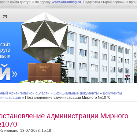
ерсия сайта доступна по адресу
www.old.mirniy.ru
. Поддержка старой версии не прои
ный Архангельской области
»
Официальные документы
»
Документы
инистрации
» Постановление администрации Мирного №1070
остановление администрации Мирного
1070
бликовано: 13-07-2023, 15:18