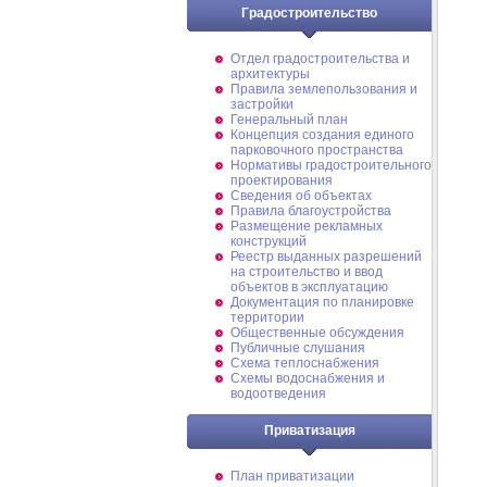
Градостроительство
Отдел градостроительства и
архитектуры
Правила землепользования и
застройки
Генеральный план
Концепция создания единого
парковочного пространства
Нормативы градостроительного
проектирования
Сведения об объектах
Правила благоустройства
Размещение рекламных
конструкций
Реестр выданных разрешений
на строительство и ввод
объектов в эксплуатацию
Документация по планировке
территории
Общественные обсуждения
Публичные слушания
Схема теплоснабжения
Схемы водоснабжения и
водоотведения
Приватизация
План приватизации