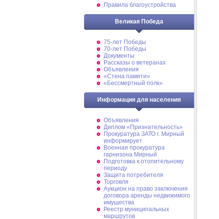
Правила благоустройства
Великая Победа
75-лет Победы
70-лет Победы
Документы
Рассказы о ветеранах
Объявления
«Стена памяти»
«Бессмертный полк»
Информация для населения
Объявления
Диплом «Признательность»
Прокуратура ЗАТО г. Мирный
информирует
Военная прокуратура
гарнизона Мирный
Подготовка к отопительному
периоду
Защита потребителя
Торговля
Аукцион на право заключения
договора аренды недвижимого
имущества
Реестр муниципальных
маршрутов