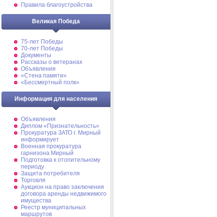
Правила благоустройства
Великая Победа
75-лет Победы
70-лет Победы
Документы
Рассказы о ветеранах
Объявления
«Стена памяти»
«Бессмертный полк»
Информация для населения
Объявления
Диплом «Признательность»
Прокуратура ЗАТО г. Мирный
информирует
Военная прокуратура
гарнизона Мирный
Подготовка к отопительному
периоду
Защита потребителя
Торговля
Аукцион на право заключения
договора аренды недвижимого
имущества
Реестр муниципальных
маршрутов