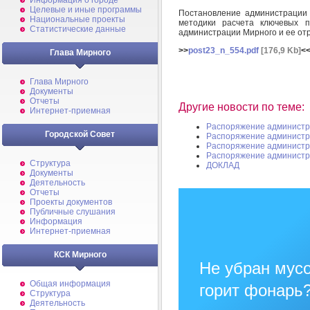
Информация о городе
Целевые и иные программы
Постановление администрации
Национальные проекты
методики расчета ключевых п
Статистические данные
администрации Мирного и ее от
>>
post23_n_554.pdf
[176,9 Kb]
<
Глава Мирного
Глава Мирного
Документы
Отчеты
Другие новости по теме:
Интернет-приемная
Распоряжение администр
Городской Совет
Распоряжение администр
Распоряжение администр
Распоряжение администр
Структура
ДОКЛАД
Документы
Деятельность
Отчеты
Проекты документов
Публичные слушания
Информация
Интернет-приемная
КСК Мирного
Не убран мусо
Общая информация
горит фонарь
Структура
Деятельность