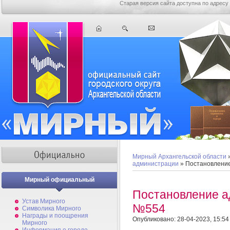
Старая версия сайта доступна по адресу
Мирный Архангельской области
администрации
» Постановлени
Мирный официальный
Постановление а
Устав Мирного
№554
Символика Мирного
Награды и поощрения
Опубликовано: 28-04-2023, 15:54
Мирного