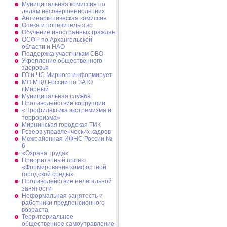
Муниципальная комиссия по
делам несовершеннолетних
Антинаркотическая комиссия
Опека и попечительство
Обучение иностранных граждан
ОСФР по Архангельской
области и НАО
Поддержка участникам СВО
Укрепление общественного
здоровья
ГО и ЧС Мирного информирует
МО МВД России по ЗАТО
г.Мирный
Муниципальная cлужба
Противодействие коррупции
«Профилактика экстремизма и
терроризма»
Мирнинская городская ТИК
Резерв управленческих кадров
Межрайонная ИФНС России №
6
«Охрана труда»
Приоритетный проект
«Формирование комфортной
городской среды»
Противодействие нелегальной
занятости
Неформальная занятость и
работники предпенсионного
возраста
Территориальное
общественное самоуправление