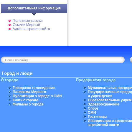
Дополнительная информация
Полезные ссылки
Ссылки Мирный
Администрация сайта
Город и люди
О городе
Предприятия города
Городское телевидение
Муниципальные предпри
Панорама Мирного
Государственные предп
Публикации о городе в СМИ
и учреждения
Книги о городе
Образовательные учреж
Фильмы о городе
Здравоохранение
Спорт
СМИ
Гостиницы
Информация о среднеме
заработной плате