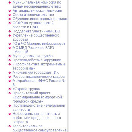
Муниципальная комиссия по
делам несовершеннолетних
Антинаркотическая комиссия
Опека и попечительство
Обучение иностранных граждан
ОСФР по Архангельской
области и НАО
Поддержка участникам СВО
Укрепление общественного
здоровья
ГО и ЧС Мирного информирует
МО МВД России по ЗАТО
г.Мирный
Муниципальная cлужба
Противодействие коррупции
«Профилактика экстремизма и
терроризма»
Мирнинская городская ТИК
Резерв управленческих кадров
Межрайонная ИФНС России №
6
«Охрана труда»
Приоритетный проект
«Формирование комфортной
городской среды»
Противодействие нелегальной
занятости
Неформальная занятость и
работники предпенсионного
возраста
Территориальное
общественное самоуправление