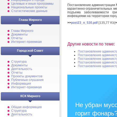
Информация о городе
Целевые и иные программы
Постановление администрации М
Национальные проекты
карантинно-ограничительных ме
Статистические данные
подъема заболеваемости гр
инфекциями на территории горо
Глава Мирного
>>
post23_n_530.pdf
[135,77 Kb]
Глава Мирного
Документы
Отчеты
Интернет-приемная
Другие новости по теме:
Городской Совет
Постановление админист
Постановление админист
Постановление админист
Структура
Постановление админист
Документы
Постановление админист
Деятельность
Отчеты
Проекты документов
Публичные слушания
Информация
Интернет-приемная
КСК Мирного
Не убран мусо
Общая информация
Структура
горит фонарь
Деятельность