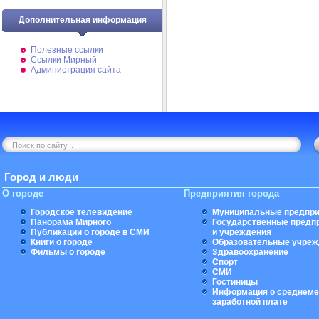
Дополнительная информация
Полезные ссылки
Ссылки Мирный
Администрация сайта
Город и люди
О городе
Предприятия города
Городское телевидение
Муниципальные предпри
Панорама Мирного
Государственные предп
Публикации о городе в СМИ
и учреждения
Книги о городе
Образовательные учреж
Фильмы о городе
Здравоохранение
Спорт
СМИ
Гостиницы
Информация о среднеме
заработной плате