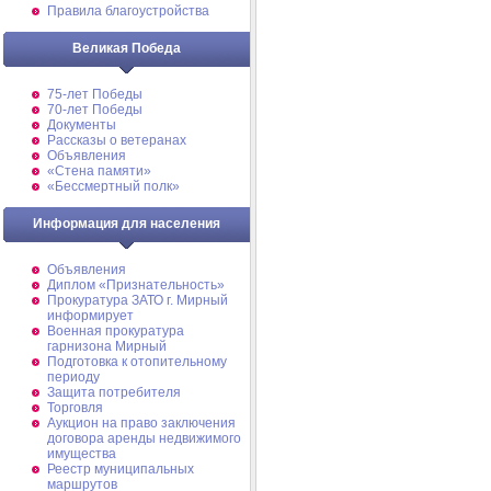
Правила благоустройства
Великая Победа
75-лет Победы
70-лет Победы
Документы
Рассказы о ветеранах
Объявления
«Стена памяти»
«Бессмертный полк»
Информация для населения
Объявления
Диплом «Признательность»
Прокуратура ЗАТО г. Мирный
информирует
Военная прокуратура
гарнизона Мирный
Подготовка к отопительному
периоду
Защита потребителя
Торговля
Аукцион на право заключения
договора аренды недвижимого
имущества
Реестр муниципальных
маршрутов