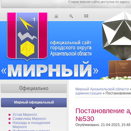
Старая версия сайта доступна по адресу
Мирный Архангельской области
администрации
» Постановлени
Мирный официальный
Постановление а
Устав Мирного
№530
Символика Мирного
Награды и поощрения
Опубликовано: 21-04-2023, 15:48
Мирного