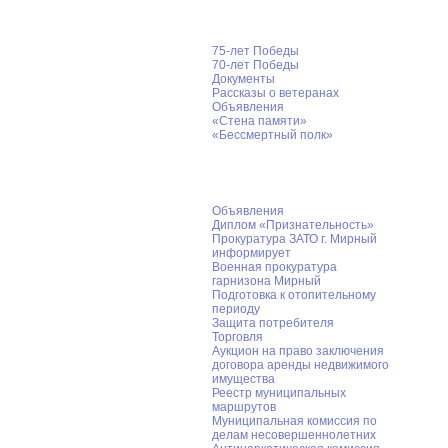
75-лет Победы
70-лет Победы
Документы
Рассказы о ветеранах
Объявления
«Стена памяти»
«Бессмертный полк»
Информация для населения
Объявления
Диплом «Признательность»
Прокуратура ЗАТО г. Мирный
информирует
Военная прокуратура
гарнизона Мирный
Подготовка к отопительному
периоду
Защита потребителя
Торговля
Аукцион на право заключения
договора аренды недвижимого
имущества
Реестр муниципальных
маршрутов
Муниципальная комиссия по
делам несовершеннолетних
Антинаркотическая комиссия
Опека и попечительство
Обучение иностранных граждан