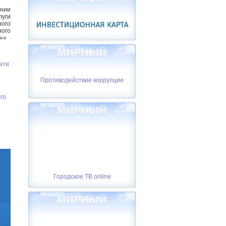
уги
ого
ого
й»»
ати
Противодействие коррупции
го
Городское ТВ online