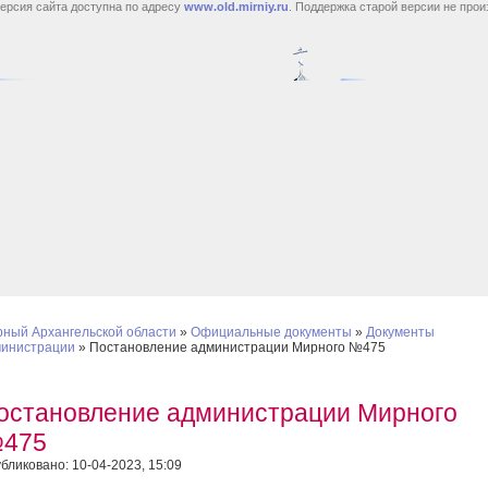
ерсия сайта доступна по адресу
www.old.mirniy.ru
. Поддержка старой версии не прои
ный Архангельской области
»
Официальные документы
»
Документы
инистрации
» Постановление администрации Мирного №475
остановление администрации Мирного
475
бликовано: 10-04-2023, 15:09
тановление администрации Мирного № 475 от 07.04.2023 «Об утвержд