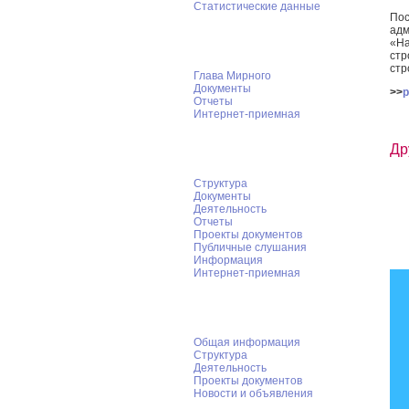
ад
Глава Мирного
«Н
ст
стр
Глава Мирного
Документы
>>
p
Отчеты
Интернет-приемная
Городской Совет
Др
Структура
Документы
Деятельность
Отчеты
Проекты документов
Публичные слушания
Информация
Интернет-приемная
КСК Мирного
Общая информация
Структура
Деятельность
Проекты документов
Новости и объявления
Администрация