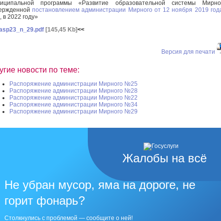
ниципальной программы «Развитие образовательной системы Мирног
вержденной
постановлением администрации Мирного от 12 ноября 2019 го
, в 2022 году»
asp23_n_29.pdf
[145,45 Kb]
<<
Версия для печати
угие новости по теме:
Распоряжение администрации Мирного №25
Распоряжение администрации Мирного №28
Распоряжение администрации Мирного №22
Распоряжение администрации Мирного №34
Распоряжение администрации Мирного №29
Жалобы на всё
Не убран мусор, яма на дороге, не
горит фонарь?
Столкнулись с проблемой — сообщите о ней!