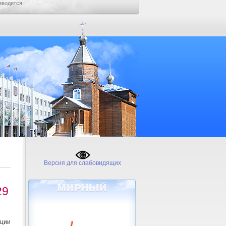
зводится.
Версия для слабовидящих
29
ции