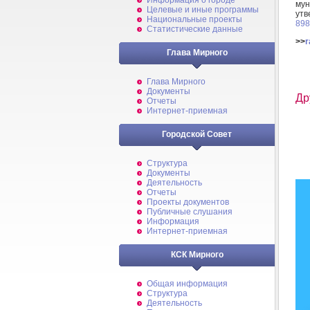
Информация о городе
му
Целевые и иные программы
ут
Национальные проекты
898
Статистические данные
>>
r
Глава Мирного
Глава Мирного
Документы
Др
Отчеты
Интернет-приемная
Городской Совет
Структура
Документы
Деятельность
Отчеты
Проекты документов
Публичные слушания
Информация
Интернет-приемная
КСК Мирного
Общая информация
Структура
Деятельность