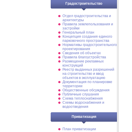
Градостроительство
Отдел градостроительства и
архитектуры
Правила землепользования и
застройки
Генеральный план
Концепция создания единого
парковочного пространства
Нормативы градостроительного
проектирования
Сведения об объектах
Правила благоустройства
Размещение рекламных
конструкций
Реестр выданных разрешений
на строительство и ввод
объектов в эксплуатацию
Документация по планировке
территории
Общественные обсуждения
Публичные слушания
Схема теплоснабжения
Схемы водоснабжения и
водоотведения
Приватизация
План приватизации