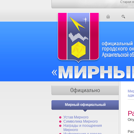
Старая в
Мир
адм
Мирный официальный
Р
Устав Мирного
Опу
Символика Мирного
Награды и поощрения
Мирного
Ра