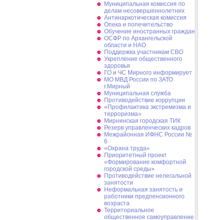
Муниципальная комиссия по
делам несовершеннолетних
Антинаркотическая комиссия
Опека и попечительство
Обучение иностранных граждан
ОСФР по Архангельской
области и НАО
Поддержка участникам СВО
Укрепление общественного
здоровья
ГО и ЧС Мирного информирует
МО МВД России по ЗАТО
г.Мирный
Муниципальная cлужба
Противодействие коррупции
«Профилактика экстремизма и
терроризма»
Мирнинская городская ТИК
Резерв управленческих кадров
Межрайонная ИФНС России №
6
«Охрана труда»
Приоритетный проект
«Формирование комфортной
городской среды»
Противодействие нелегальной
занятости
Неформальная занятость и
работники предпенсионного
возраста
Территориальное
общественное самоуправление