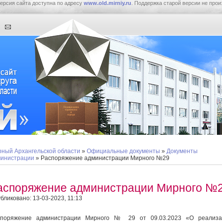
ерсия сайта доступна по адресу
www.old.mirniy.ru
. Поддержка старой версии не прои
ный Архангельской области
»
Официальные документы
»
Документы
инистрации
» Распоряжение администрации Мирного №29
аспоряжение администрации Мирного №
бликовано: 13-03-2023, 11:13
споряжение администрации Мирного № 29 от 09.03.2023 «О реализа