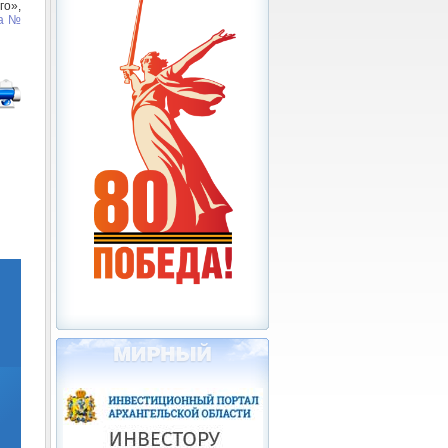
о»,
да №