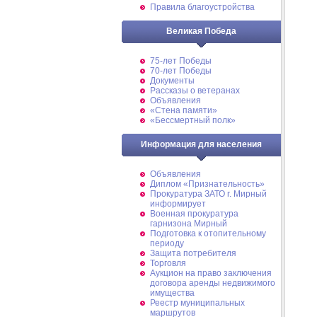
Правила благоустройства
Великая Победа
75-лет Победы
70-лет Победы
Документы
Рассказы о ветеранах
Объявления
«Стена памяти»
«Бессмертный полк»
Информация для населения
Объявления
Диплом «Признательность»
Прокуратура ЗАТО г. Мирный
информирует
Военная прокуратура
гарнизона Мирный
Подготовка к отопительному
периоду
Защита потребителя
Торговля
Аукцион на право заключения
договора аренды недвижимого
имущества
Реестр муниципальных
маршрутов