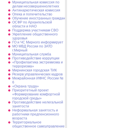
Муниципальная комиссия по
делам несовершеннолетних
Антинаркотическая комиссия
Опека и попечительство
Обучение иностранных граждан
ОСФР по Архангельской
области и НАО
Поддержка участникам СВО
Укрепление общественного
здоровья
ГО и ЧС Мирного информирует
МО МВД России по ЗАТО
г.Мирный
Муниципальная cлужба
Противодействие коррупции
«Профилактика экстремизма и
терроризма»
Мирнинская городская ТИК
Резерв управленческих кадров
Межрайонная ИФНС России №
6
«Охрана труда»
Приоритетный проект
«Формирование комфортной
городской среды»
Противодействие нелегальной
занятости
Неформальная занятость и
работники предпенсионного
возраста
Территориальное
общественное самоуправление