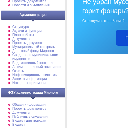
Не убран мусо
Проекты документов
Новости и объявления
горит фонарь
Администрация
Столкнулись с проблемой —
Структура
Задачи и функции
План работы
Документы
Проекты документов
Муниципальный контроль
Дорожный фонд Мирного
Cведения о муниципальном
имуществе
Ведомственный контроль
Антимонопольный комплаенс
Отчеты
Информационные системы
Защита информации
Интернет-приемная
ФЭУ администрации Мирного
Общая информация
Проекты документов
Документы
Публичные слушания
Бюджет для граждан
Бюджет