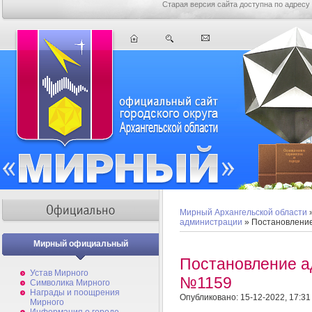
Старая версия сайта доступна по адресу
Мирный Архангельской области
администрации
» Постановлени
Мирный официальный
Постановление а
Устав Мирного
№1159
Символика Мирного
Награды и поощрения
Опубликовано: 15-12-2022, 17:31
Мирного