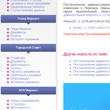
Информация о городе
Целевые и иные программы
Постановление администраци
Национальные проекты
изменения в Перечень главны
Статистические данные
округа Архангельской обл
администрации Мирного от 11 н
Глава Мирного
>>
post22_n_1159.pdf
[140,63 Kb]
post22_n_1159-1.pdf
[273,
Глава Мирного
Документы
Утратило силу. Постановление 
Отчеты
Интернет-приемная
Городской Совет
Другие новости по теме:
Структура
Постановление админист
Документы
Постановление админист
Деятельность
Постановление админист
Отчеты
Постановление админист
Проекты документов
Постановление админист
Публичные слушания
Информация
Интернет-приемная
КСК Мирного
Общая информация
Структура
Деятельность