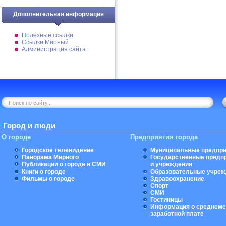
Дополнительная информация
Полезные ссылки
Ссылки Мирный
Администрация сайта
Город и люди
О городе
Предприятия города
Городское телевидение
Муниципальные предпри
Панорама Мирного
Государственные предп
Публикации о городе в СМИ
и учреждения
Книги о городе
Образовательные учреж
Фильмы о городе
Здравоохранение
Спорт
СМИ
Гостиницы
Информация о среднеме
заработной плате