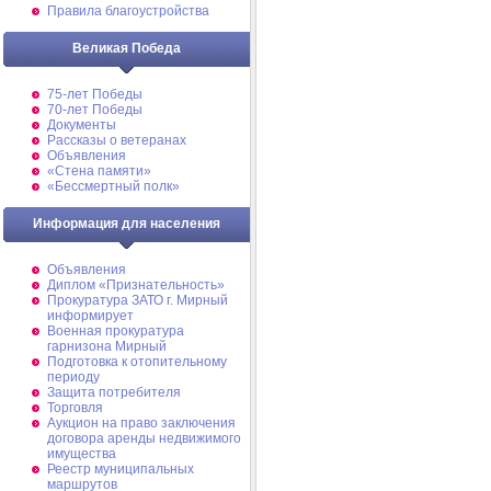
Правила благоустройства
Великая Победа
75-лет Победы
70-лет Победы
Документы
Рассказы о ветеранах
Объявления
«Стена памяти»
«Бессмертный полк»
Информация для населения
Объявления
Диплом «Признательность»
Прокуратура ЗАТО г. Мирный
информирует
Военная прокуратура
гарнизона Мирный
Подготовка к отопительному
периоду
Защита потребителя
Торговля
Аукцион на право заключения
договора аренды недвижимого
имущества
Реестр муниципальных
маршрутов