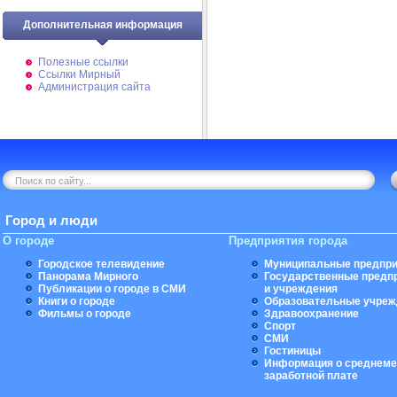
Дополнительная информация
Полезные ссылки
Ссылки Мирный
Администрация сайта
Город и люди
О городе
Предприятия города
Городское телевидение
Муниципальные предпри
Панорама Мирного
Государственные предп
Публикации о городе в СМИ
и учреждения
Книги о городе
Образовательные учреж
Фильмы о городе
Здравоохранение
Спорт
СМИ
Гостиницы
Информация о среднеме
заработной плате