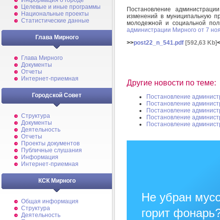
Информация о городе
Целевые и иные программы
Постановление администрац
Национальные проекты
изменений в муниципальную пр
Статистические данные
молодежной и социальной пол
администрации Мирного от 7 но
Глава Мирного
>>
post22_n_541.pdf
[592,63 Kb]
Глава Мирного
Документы
Отчеты
Интернет-приемная
Другие новости по теме:
Городской Совет
Постановление админист
Постановление админист
Постановление админист
Структура
Постановление админист
Документы
Постановление админист
Деятельность
Отчеты
Проекты документов
Публичные слушания
Информация
Интернет-приемная
КСК Мирного
Не убран мусо
Общая информация
Структура
горит фонарь
Деятельность