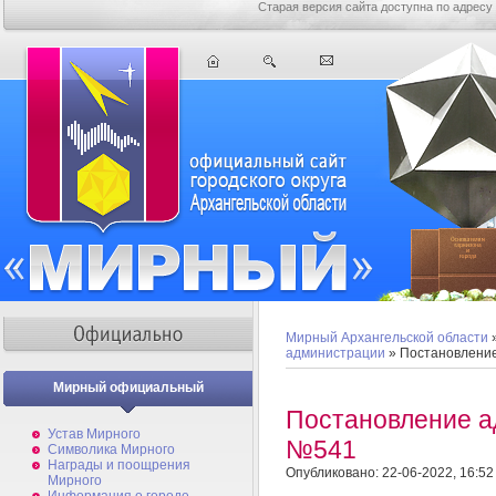
Старая версия сайта доступна по адресу
Мирный Архангельской области
администрации
» Постановлени
Мирный официальный
Постановление а
Устав Мирного
№541
Символика Мирного
Награды и поощрения
Опубликовано: 22-06-2022, 16:52
Мирного