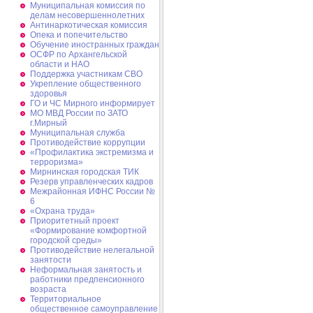
Муниципальная комиссия по
делам несовершеннолетних
Антинаркотическая комиссия
Опека и попечительство
Обучение иностранных граждан
ОСФР по Архангельской
области и НАО
Поддержка участникам СВО
Укрепление общественного
здоровья
ГО и ЧС Мирного информирует
МО МВД России по ЗАТО
г.Мирный
Муниципальная cлужба
Противодействие коррупции
«Профилактика экстремизма и
терроризма»
Мирнинская городская ТИК
Резерв управленческих кадров
Межрайонная ИФНС России №
6
«Охрана труда»
Приоритетный проект
«Формирование комфортной
городской среды»
Противодействие нелегальной
занятости
Неформальная занятость и
работники предпенсионного
возраста
Территориальное
общественное самоуправление