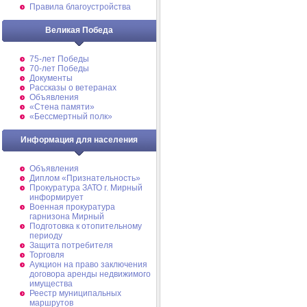
Правила благоустройства
Великая Победа
75-лет Победы
70-лет Победы
Документы
Рассказы о ветеранах
Объявления
«Стена памяти»
«Бессмертный полк»
Информация для населения
Объявления
Диплом «Признательность»
Прокуратура ЗАТО г. Мирный
информирует
Военная прокуратура
гарнизона Мирный
Подготовка к отопительному
периоду
Защита потребителя
Торговля
Аукцион на право заключения
договора аренды недвижимого
имущества
Реестр муниципальных
маршрутов