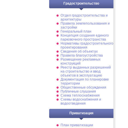
Градостроительство
Отдел градостроительства и
архитектуры
Правила землепользования и
застройки
Генеральный план
Концепция создания единого
парковочного пространства
Нормативы градостроительного
проектирования
Сведения об объектах
Правила благоустройства
Размещение рекламных
конструкций
Реестр выданных разрешений
на строительство и ввод
объектов в эксплуатацию
Документация по планировке
территории
Общественные обсуждения
Публичные слушания
Схема теплоснабжения
Схемы водоснабжения и
водоотведения
Приватизация
План приватизации