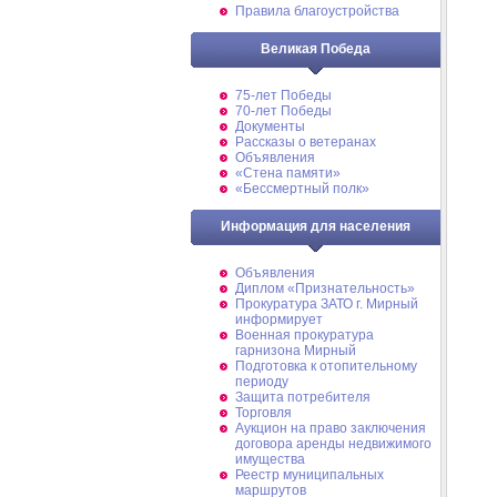
Правила благоустройства
Великая Победа
75-лет Победы
70-лет Победы
Документы
Рассказы о ветеранах
Объявления
«Стена памяти»
«Бессмертный полк»
Информация для населения
Объявления
Диплом «Признательность»
Прокуратура ЗАТО г. Мирный
информирует
Военная прокуратура
гарнизона Мирный
Подготовка к отопительному
периоду
Защита потребителя
Торговля
Аукцион на право заключения
договора аренды недвижимого
имущества
Реестр муниципальных
маршрутов