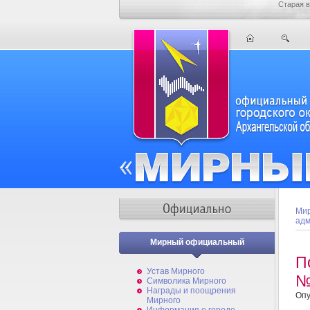
Старая в
Мир
адм
Мирный официальный
П
Устав Мирного
№
Символика Мирного
Награды и поощрения
Опу
Мирного