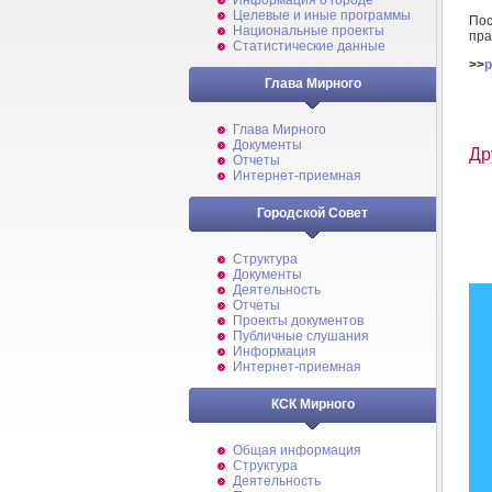
Информация о городе
Целевые и иные программы
По
Национальные проекты
пра
Статистические данные
>>
p
Глава Мирного
Глава Мирного
Документы
Др
Отчеты
Интернет-приемная
Городской Совет
Структура
Документы
Деятельность
Отчеты
Проекты документов
Публичные слушания
Информация
Интернет-приемная
КСК Мирного
Общая информация
Структура
Деятельность