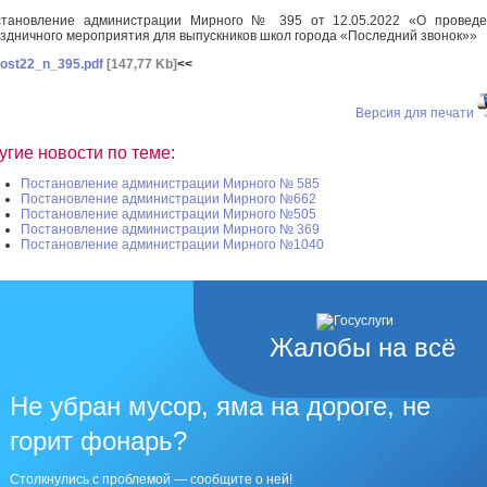
становление администрации Мирного № 395 от 12.05.2022 «О проведе
здничного мероприятия для выпускников школ города «Последний звонок»»
ost22_n_395.pdf
[147,77 Kb]
<<
Версия для печати
угие новости по теме:
Постановление администрации Мирного № 585
Постановление администрации Мирного №662
Постановление администрации Мирного №505
Постановление администрации Мирного № 369
Постановление администрации Мирного №1040
Жалобы на всё
Не убран мусор, яма на дороге, не
горит фонарь?
Столкнулись с проблемой — сообщите о ней!