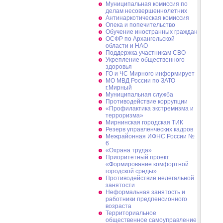
Муниципальная комиссия по
делам несовершеннолетних
Антинаркотическая комиссия
Опека и попечительство
Обучение иностранных граждан
ОСФР по Архангельской
области и НАО
Поддержка участникам СВО
Укрепление общественного
здоровья
ГО и ЧС Мирного информирует
МО МВД России по ЗАТО
г.Мирный
Муниципальная cлужба
Противодействие коррупции
«Профилактика экстремизма и
терроризма»
Мирнинская городская ТИК
Резерв управленческих кадров
Межрайонная ИФНС России №
6
«Охрана труда»
Приоритетный проект
«Формирование комфортной
городской среды»
Противодействие нелегальной
занятости
Неформальная занятость и
работники предпенсионного
возраста
Территориальное
общественное самоуправление