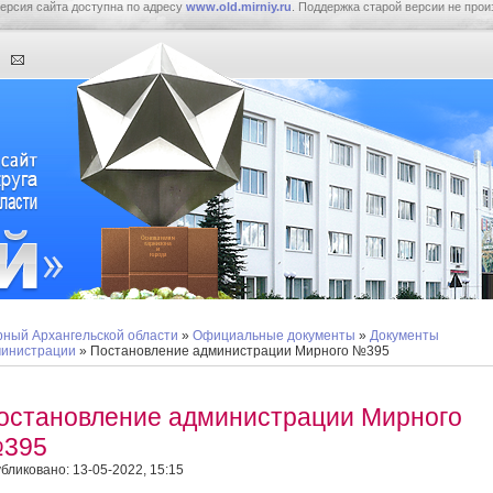
ерсия сайта доступна по адресу
www.old.mirniy.ru
. Поддержка старой версии не прои
ный Архангельской области
»
Официальные документы
»
Документы
инистрации
» Постановление администрации Мирного №395
остановление администрации Мирного
395
бликовано: 13-05-2022, 15:15