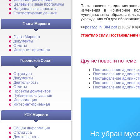
Информация о городе
Целевые и иные программы
Постановление администрац
Национальные проекты
изменения в Примерное пол
Статистические данные
муниципальных образовательн
учреждению «Отдел образовани
Глава Мирного
>>
post22_n_384.pdf
[138,57 Kb]
Утратило силу. Постановление 
Глава Мирного
Документы
Отчеты
Интернет-приемная
Другие новости по теме:
Городской Совет
Постановление админист
Структура
Постановление админист
Документы
Постановление админист
Деятельность
Постановление админист
Отчеты
Постановление админист
Проекты документов
Публичные слушания
Информация
Интернет-приемная
КСК Мирного
Общая информация
Не убран мусо
Структура
Деятельность