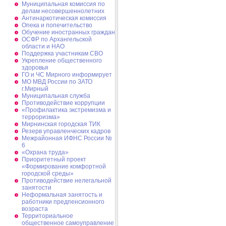
Муниципальная комиссия по
делам несовершеннолетних
Антинаркотическая комиссия
Опека и попечительство
Обучение иностранных граждан
ОСФР по Архангельской
области и НАО
Поддержка участникам СВО
Укрепление общественного
здоровья
ГО и ЧС Мирного информирует
МО МВД России по ЗАТО
г.Мирный
Муниципальная cлужба
Противодействие коррупции
«Профилактика экстремизма и
терроризма»
Мирнинская городская ТИК
Резерв управленческих кадров
Межрайонная ИФНС России №
6
«Охрана труда»
Приоритетный проект
«Формирование комфортной
городской среды»
Противодействие нелегальной
занятости
Неформальная занятость и
работники предпенсионного
возраста
Территориальное
общественное самоуправление