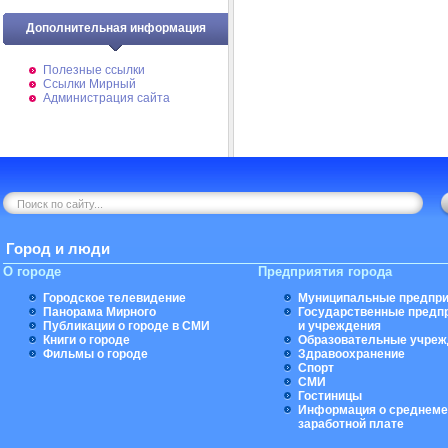
Дополнительная информация
Полезные ссылки
Ссылки Мирный
Администрация сайта
Город и люди
О городе
Предприятия города
Городское телевидение
Муниципальные предпри
Панорама Мирного
Государственные предп
Публикации о городе в СМИ
и учреждения
Книги о городе
Образовательные учреж
Фильмы о городе
Здравоохранение
Спорт
СМИ
Гостиницы
Информация о среднеме
заработной плате