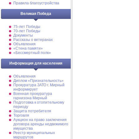
Правила благоустройства
Великая Победа
75-лет Победы
70-лет Победы
Документы
Рассказы о ветеранах
Объявления
«Стена памяти»
«Бессмертный полк»
Информация для населения
Объявления
Диплом «Признательность»
Прокуратура ЗАТО г. Мирный
информирует
Военная прокуратура
гарнизона Мирный
Подготовка к отопительному
периоду
Защита потребителя
Торговля
Аукцион на право заключения
договора аренды недвижимого
имущества
Реестр муниципальных
маршрутов