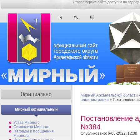
Старая версия сайта доступна по адресу
Мирный Архангельской области
администрации
» Постановлени
Мирный официальный
Постановление а
Устав Мирного
№384
Символика Мирного
Награды и поощрения
Опубликовано: 6-05-2022, 12:30
Мирного