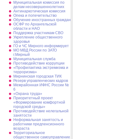
Муниципальная комиссия по
делам несовершеннолетних
Антинаркотическая комиссия
Опека и попечительство
Обучение иностранных граждан
ОСФР по Архангельской
области и НАО
Поддержка участникам СВО
Укрепление общественного
здоровья
ГО и ЧС Мирного информирует
МО МВД России по ЗАТО
г.Мирный
Муниципальная cлужба
Противодействие коррупции
«Профилактика экстремизма и
терроризма»
Мирнинская городская ТИК
Резерв управленческих кадров
Межрайонная ИФНС России №
6
«Охрана труда»
Приоритетный проект
«Формирование комфортной
городской среды»
Противодействие нелегальной
занятости
Неформальная занятость и
работники предпенсионного
возраста
Территориальное
общественное самоуправление