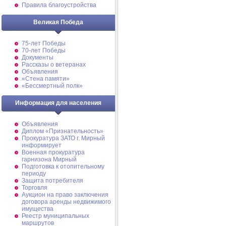
Правила благоустройства
Великая Победа
75-лет Победы
70-лет Победы
Документы
Рассказы о ветеранах
Объявления
«Стена памяти»
«Бессмертный полк»
Информация для населения
Объявления
Диплом «Признательность»
Прокуратура ЗАТО г. Мирный
информирует
Военная прокуратура
гарнизона Мирный
Подготовка к отопительному
периоду
Защита потребителя
Торговля
Аукцион на право заключения
договора аренды недвижимого
имущества
Реестр муниципальных
маршрутов