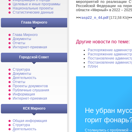
Информация о городе
мероприятий по реализации Ст
Целевые и иные программы
Российской Федерации на перио
Национальные проекты
области «Мирный» в 2022 – 2025
Статистические данные
>>
rasp22_n_44.pdf
[172,58 Kb]
<
Глава Мирного
Глава Мирного
Документы
Другие новости по теме:
Отчеты
Интернет-приемная
Распоряжение админист
Распоряжение администр
Городской Совет
Постановление админист
Постановление админист
ПЛАН
Структура
Документы
Деятельность
Отчеты
Проекты документов
Публичные слушания
Информация
Интернет-приемная
КСК Мирного
Не убран мусо
горит фонарь
Общая информация
Структура
Деятельность
Столкнулись с проблемой —