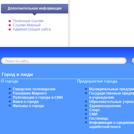
Дополнительная информация
Полезные ссылки
Ссылки Мирный
Администрация сайта
Город и люди
О городе
Предприятия города
Городское телевидение
Муниципальные предпри
Панорама Мирного
Государственные предп
Публикации о городе в СМИ
и учреждения
Книги о городе
Образовательные учреж
Фильмы о городе
Здравоохранение
Спорт
СМИ
Гостиницы
Информация о среднеме
заработной плате