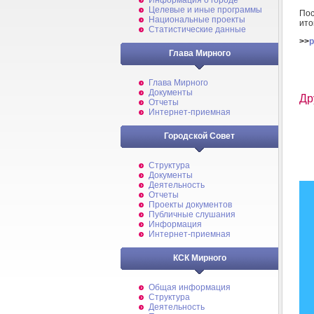
Информация о городе
Целевые и иные программы
Пос
Национальные проекты
ито
Статистические данные
>>
p
Глава Мирного
Глава Мирного
Документы
Др
Отчеты
Интернет-приемная
Городской Совет
Структура
Документы
Деятельность
Отчеты
Проекты документов
Публичные слушания
Информация
Интернет-приемная
КСК Мирного
Общая информация
Структура
Деятельность