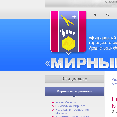
Старая в
Мир
адм
Мирный официальный
П
Устав Мирного
№
Символика Мирного
Награды и поощрения
Опу
Мирного