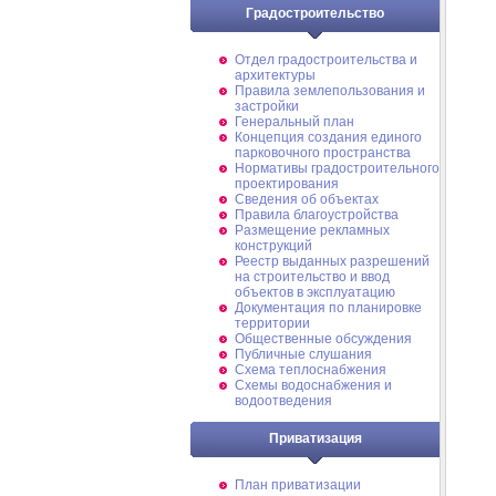
Градостроительство
Отдел градостроительства и
архитектуры
Правила землепользования и
застройки
Генеральный план
Концепция создания единого
парковочного пространства
Нормативы градостроительного
проектирования
Сведения об объектах
Правила благоустройства
Размещение рекламных
конструкций
Реестр выданных разрешений
на строительство и ввод
объектов в эксплуатацию
Документация по планировке
территории
Общественные обсуждения
Публичные слушания
Схема теплоснабжения
Схемы водоснабжения и
водоотведения
Приватизация
План приватизации