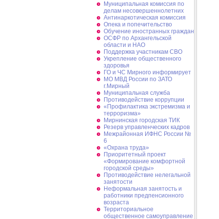
Муниципальная комиссия по
делам несовершеннолетних
Антинаркотическая комиссия
Опека и попечительство
Обучение иностранных граждан
ОСФР по Архангельской
области и НАО
Поддержка участникам СВО
Укрепление общественного
здоровья
ГО и ЧС Мирного информирует
МО МВД России по ЗАТО
г.Мирный
Муниципальная cлужба
Противодействие коррупции
«Профилактика экстремизма и
терроризма»
Мирнинская городская ТИК
Резерв управленческих кадров
Межрайонная ИФНС России №
6
«Охрана труда»
Приоритетный проект
«Формирование комфортной
городской среды»
Противодействие нелегальной
занятости
Неформальная занятость и
работники предпенсионного
возраста
Территориальное
общественное самоуправление