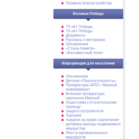
Правила благоустройства
Великая Победа
75-лет Победы
70-лет Победы
Документы
Рассказы о ветеранах
Объявления
«Стена памяти»
«Бессмертный полк»
Информация для населения
Объявления
Диплом «Признательность»
Прокуратура ЗАТО г. Мирный
информирует
Военная прокуратура
гарнизона Мирный
Подготовка к отопительному
периоду
Защита потребителя
Торговля
Аукцион на право заключения
договора аренды недвижимого
имущества
Реестр муниципальных
маршрутов