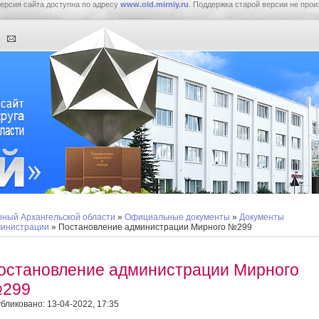
ерсия сайта доступна по адресу
www.old.mirniy.ru
. Поддержка старой версии не прои
ный Архангельской области
»
Официальные документы
»
Документы
инистрации
» Постановление администрации Мирного №299
остановление администрации Мирного
299
бликовано: 13-04-2022, 17:35