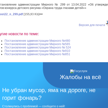
тановление администрации Мирного № 299 от 13.04.2022 «Об утвержд
гов конкурса детского рисунка «Охрана труда глазами детей»»
ost22_n_299.pdf
[155,93 Kb]
<<
Версия для печати
угие новости по теме:
Постановление администрации Мирного №480
Постановление администрации Мирного №565
Постановление администрации Мирного № 524
Постановление администрации Мирного №910
Постановление администрации Мирного №851
Жалобы на всё
Не убран мусор, яма на дороге, не
горит фонарь?
Столкнулись с проблемой — сообщите о ней!