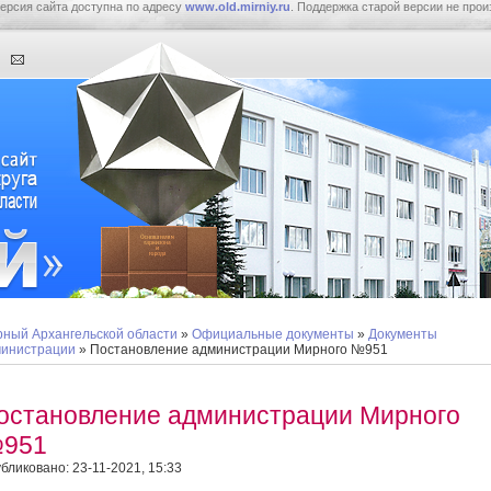
ерсия сайта доступна по адресу
www.old.mirniy.ru
. Поддержка старой версии не прои
ный Архангельской области
»
Официальные документы
»
Документы
инистрации
» Постановление администрации Мирного №951
остановление администрации Мирного
951
бликовано: 23-11-2021, 15:33