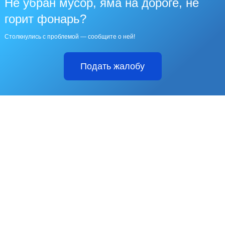
Не убран мусор, яма на дороге, не
горит фонарь?
Столкнулись с проблемой — сообщите о ней!
Подать жалобу