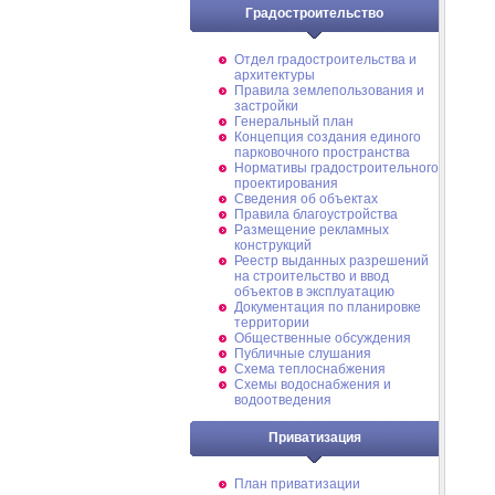
Градостроительство
Отдел градостроительства и
архитектуры
Правила землепользования и
застройки
Генеральный план
Концепция создания единого
парковочного пространства
Нормативы градостроительного
проектирования
Сведения об объектах
Правила благоустройства
Размещение рекламных
конструкций
Реестр выданных разрешений
на строительство и ввод
объектов в эксплуатацию
Документация по планировке
территории
Общественные обсуждения
Публичные слушания
Схема теплоснабжения
Схемы водоснабжения и
водоотведения
Приватизация
План приватизации