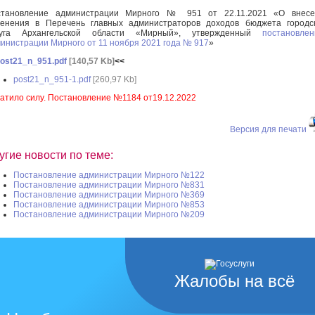
становление администрации Мирного № 951 от 22.11.2021 «О внесе
енения в Перечень главных администраторов доходов бюджета городс
руга Архангельской области «Мирный», утвержденный
постановле
инистрации Мирного от 11 ноября 2021 года № 917
»
ost21_n_951.pdf
[140,57 Kb]
<<
post21_n_951-1.pdf
[260,97 Kb]
атило силу. Постановление №1184 от19.12.2022
Версия для печати
угие новости по теме:
Постановление администрации Мирного №122
Постановление администрации Мирного №831
Постановление администрации Мирного №369
Постановление администрации Мирного №853
Постановление администрации Мирного №209
Жалобы на всё