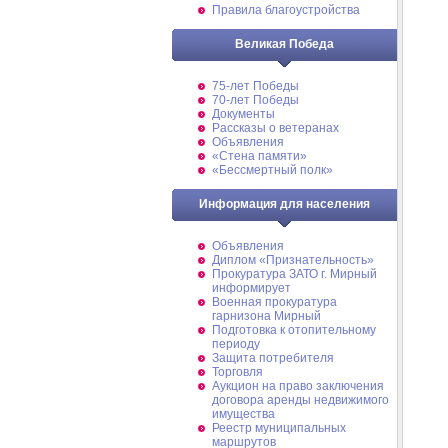
Правила благоустройства
Великая Победа
75-лет Победы
70-лет Победы
Документы
Рассказы о ветеранах
Объявления
«Стена памяти»
«Бессмертный полк»
Информация для населения
Объявления
Диплом «Признательность»
Прокуратура ЗАТО г. Мирный
информирует
Военная прокуратура
гарнизона Мирный
Подготовка к отопительному
периоду
Защита потребителя
Торговля
Аукцион на право заключения
договора аренды недвижимого
имущества
Реестр муниципальных
маршрутов