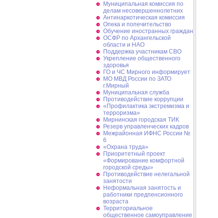
Муниципальная комиссия по
делам несовершеннолетних
Антинаркотическая комиссия
Опека и попечительство
Обучение иностранных граждан
ОСФР по Архангельской
области и НАО
Поддержка участникам СВО
Укрепление общественного
здоровья
ГО и ЧС Мирного информирует
МО МВД России по ЗАТО
г.Мирный
Муниципальная cлужба
Противодействие коррупции
«Профилактика экстремизма и
терроризма»
Мирнинская городская ТИК
Резерв управленческих кадров
Межрайонная ИФНС России №
6
«Охрана труда»
Приоритетный проект
«Формирование комфортной
городской среды»
Противодействие нелегальной
занятости
Неформальная занятость и
работники предпенсионного
возраста
Территориальное
общественное самоуправление