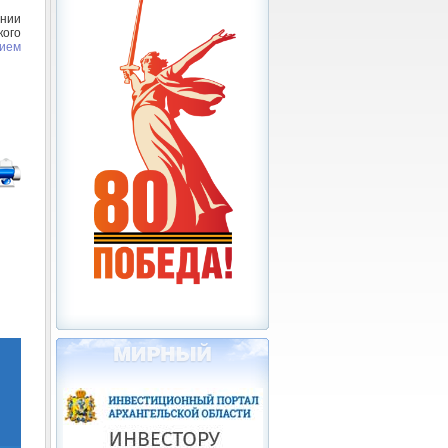
нии
кого
нием