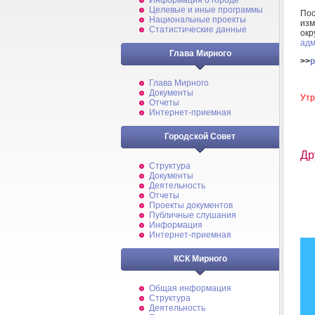
Информация о городе
Целевые и иные программы
По
Национальные проекты
изм
Статистические данные
ок
адм
Глава Мирного
>>
p
Глава Мирного
Документы
Утр
Отчеты
Интернет-приемная
Городской Совет
Др
Структура
Документы
Деятельность
Отчеты
Проекты документов
Публичные слушания
Информация
Интернет-приемная
КСК Мирного
Общая информация
Структура
Деятельность