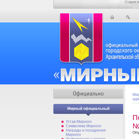
Старая в
Мир
адм
Мирный официальный
П
Устав Мирного
№
Символика Мирного
Награды и поощрения
Опу
Мирного