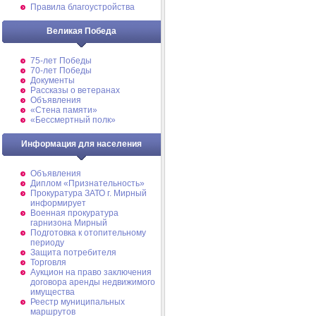
Правила благоустройства
Великая Победа
75-лет Победы
70-лет Победы
Документы
Рассказы о ветеранах
Объявления
«Стена памяти»
«Бессмертный полк»
Информация для населения
Объявления
Диплом «Признательность»
Прокуратура ЗАТО г. Мирный
информирует
Военная прокуратура
гарнизона Мирный
Подготовка к отопительному
периоду
Защита потребителя
Торговля
Аукцион на право заключения
договора аренды недвижимого
имущества
Реестр муниципальных
маршрутов