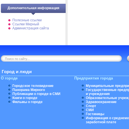
Дополнительная информация
Полезные ссылки
Ссылки Мирный
Администрация сайта
Город и люди
О городе
Предприятия города
Городское телевидение
Муниципальные предпри
Панорама Мирного
Государственные предп
Публикации о городе в СМИ
и учреждения
Книги о городе
Образовательные учреж
Фильмы о городе
Здравоохранение
Спорт
СМИ
Гостиницы
Информация о среднеме
заработной плате