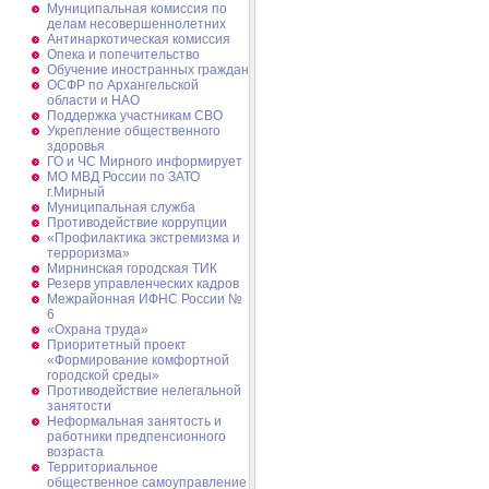
Муниципальная комиссия по
делам несовершеннолетних
Антинаркотическая комиссия
Опека и попечительство
Обучение иностранных граждан
ОСФР по Архангельской
области и НАО
Поддержка участникам СВО
Укрепление общественного
здоровья
ГО и ЧС Мирного информирует
МО МВД России по ЗАТО
г.Мирный
Муниципальная cлужба
Противодействие коррупции
«Профилактика экстремизма и
терроризма»
Мирнинская городская ТИК
Резерв управленческих кадров
Межрайонная ИФНС России №
6
«Охрана труда»
Приоритетный проект
«Формирование комфортной
городской среды»
Противодействие нелегальной
занятости
Неформальная занятость и
работники предпенсионного
возраста
Территориальное
общественное самоуправление