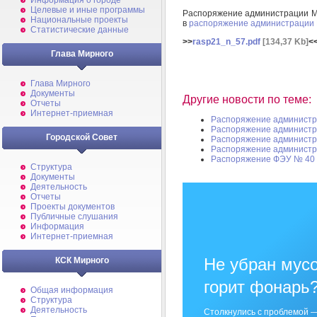
Информация о городе
Целевые и иные программы
Распоряжение администрации Ми
Национальные проекты
в
распоряжение администрации М
Статистические данные
>>
rasp21_n_57.pdf
[134,37 Kb]
<
Глава Мирного
Глава Мирного
Документы
Другие новости по теме:
Отчеты
Интернет-приемная
Распоряжение администр
Распоряжение администр
Городской Совет
Распоряжение администр
Распоряжение администр
Распоряжение ФЭУ № 40
Структура
Документы
Деятельность
Отчеты
Проекты документов
Публичные слушания
Информация
Интернет-приемная
Не убран мусо
КСК Мирного
горит фонарь
Общая информация
Структура
Деятельность
Столкнулись с проблемой —