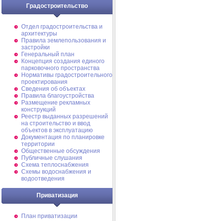
Градостроительство
Отдел градостроительства и
архитектуры
Правила землепользования и
застройки
Генеральный план
Концепция создания единого
парковочного пространства
Нормативы градостроительного
проектирования
Сведения об объектах
Правила благоустройства
Размещение рекламных
конструкций
Реестр выданных разрешений
на строительство и ввод
объектов в эксплуатацию
Документация по планировке
территории
Общественные обсуждения
Публичные слушания
Схема теплоснабжения
Схемы водоснабжения и
водоотведения
Приватизация
План приватизации