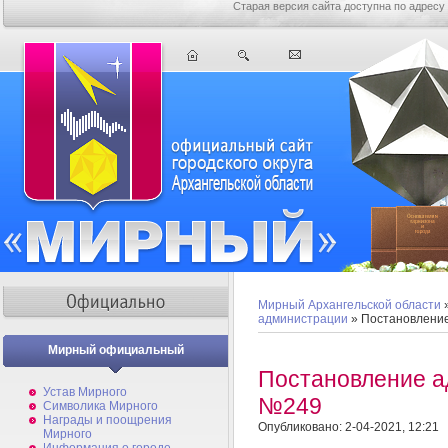
Старая версия сайта доступна по адресу
Мирный Архангельской области
администрации
» Постановлени
Мирный официальный
Постановление а
Устав Мирного
№249
Символика Мирного
Награды и поощрения
Опубликовано: 2-04-2021, 12:21
Мирного