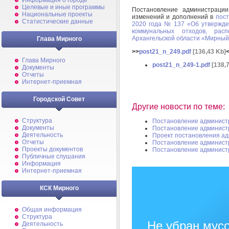
Информация о городе
Целевые и иные программы
Постановление администрац
Национальные проекты
изменений и дополнений в
пос
Статистические данные
2020 года № 137 «Об утвержде
коммунальных отходов, рас
Архангельской области «Мирны
Глава Мирного
>>
post21_n_249.pdf
[136,43 Kb]
Глава Мирного
post21_n_249-1.pdf
[138,
Документы
Отчеты
Интернет-приемная
Городской Совет
Другие новости по теме:
Структура
Постановление админист
Документы
Постановление админист
Деятельность
Проект постановления а
Отчеты
Постановление админист
Проекты документов
Постановление админист
Публичные слушания
Информация
Интернет-приемная
КСК Мирного
Общая информация
Структура
Не убран мусо
Деятельность