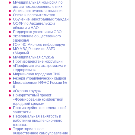
Муниципальная комиссия по
делам несовершеннолетних
Антинаркотическая комиссия
Опека и попечительство
Обучение иностранных граждан
ОСФР по Архангельской
области и НАО
Поддержка участникам СВО
Укрепление общественного
здоровья
ГО и ЧС Мирного информирует
МО МВД России по ЗАТО
г.Мирный
Муниципальная cлужба
Противодействие коррупции
«Профилактика экстремизма и
терроризма»
Мирнинская городская ТИК
Резерв управленческих кадров
Межрайонная ИФНС России №
6
«Охрана труда»
Приоритетный проект
«Формирование комфортной
городской среды»
Противодействие нелегальной
занятости
Неформальная занятость и
работники предпенсионного
возраста
Территориальное
общественное самоуправление