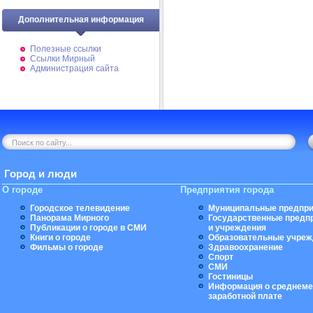
Дополнительная информация
Полезные ссылки
Ссылки Мирный
Администрация сайта
Город и люди
О городе
Предприятия города
Городское телевидение
Муниципальные предпри
Панорама Мирного
Государственные предп
Публикации о городе в СМИ
и учреждения
Книги о городе
Образовательные учреж
Фильмы о городе
Здравоохранение
Спорт
СМИ
Гостиницы
Информация о среднеме
заработной плате