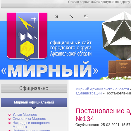
Старая версия сайта доступна по адресу
Мирный Архангельской области
администрации
» Постановлени
Мирный официальный
Постановление а
Устав Мирного
№134
Символика Мирного
Награды и поощрения
Опубликовано: 25-02-2021, 15:57
Мирного