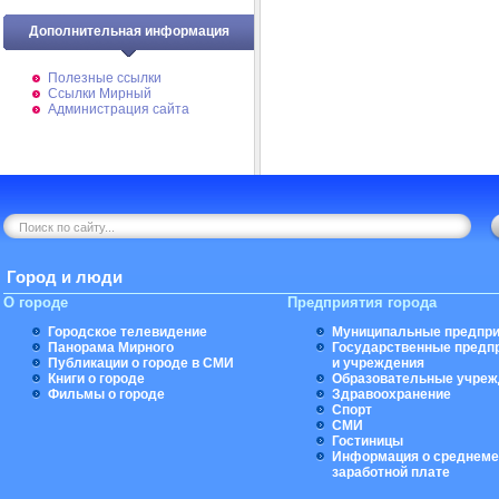
Дополнительная информация
Полезные ссылки
Ссылки Мирный
Администрация сайта
Город и люди
О городе
Предприятия города
Городское телевидение
Муниципальные предпри
Панорама Мирного
Государственные предп
Публикации о городе в СМИ
и учреждения
Книги о городе
Образовательные учреж
Фильмы о городе
Здравоохранение
Спорт
СМИ
Гостиницы
Информация о среднеме
заработной плате