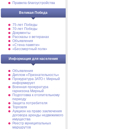
Правила благоустройства
Великая Победа
75-лет Победы
70-лет Победы
Документы
Рассказы о ветеранах
Объявления
«Стена памяти»
«Бессмертный полк»
Информация для населения
Объявления
Диплом «Признательность»
Прокуратура ЗАТО г. Мирный
информирует
Военная прокуратура
гарнизона Мирный
Подготовка к отопительному
периоду
Защита потребителя
Торговля
Аукцион на право заключения
договора аренды недвижимого
имущества
Реестр муниципальных
маршрутов