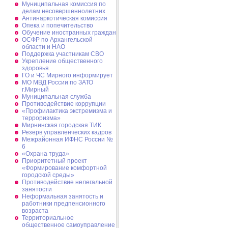
Муниципальная комиссия по
делам несовершеннолетних
Антинаркотическая комиссия
Опека и попечительство
Обучение иностранных граждан
ОСФР по Архангельской
области и НАО
Поддержка участникам СВО
Укрепление общественного
здоровья
ГО и ЧС Мирного информирует
МО МВД России по ЗАТО
г.Мирный
Муниципальная cлужба
Противодействие коррупции
«Профилактика экстремизма и
терроризма»
Мирнинская городская ТИК
Резерв управленческих кадров
Межрайонная ИФНС России №
6
«Охрана труда»
Приоритетный проект
«Формирование комфортной
городской среды»
Противодействие нелегальной
занятости
Неформальная занятость и
работники предпенсионного
возраста
Территориальное
общественное самоуправление