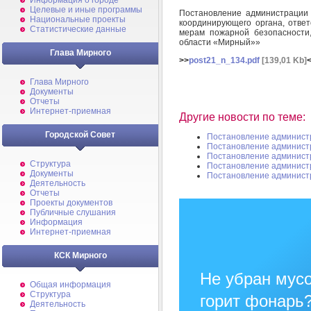
Информация о городе
Целевые и иные программы
Постановление администрации
Национальные проекты
координирующего органа, отве
Статистические данные
мерам пожарной безопасности,
области «Мирный»»
Глава Мирного
>>
post21_n_134.pdf
[139,01 Kb]
Глава Мирного
Документы
Отчеты
Интернет-приемная
Другие новости по теме:
Городской Совет
Постановление админист
Постановление админист
Постановление админист
Структура
Постановление админист
Документы
Постановление админист
Деятельность
Отчеты
Проекты документов
Публичные слушания
Информация
Интернет-приемная
КСК Мирного
Не убран мусо
Общая информация
Структура
горит фонарь
Деятельность