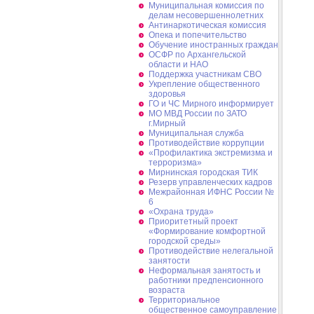
Муниципальная комиссия по
делам несовершеннолетних
Антинаркотическая комиссия
Опека и попечительство
Обучение иностранных граждан
ОСФР по Архангельской
области и НАО
Поддержка участникам СВО
Укрепление общественного
здоровья
ГО и ЧС Мирного информирует
МО МВД России по ЗАТО
г.Мирный
Муниципальная cлужба
Противодействие коррупции
«Профилактика экстремизма и
терроризма»
Мирнинская городская ТИК
Резерв управленческих кадров
Межрайонная ИФНС России №
6
«Охрана труда»
Приоритетный проект
«Формирование комфортной
городской среды»
Противодействие нелегальной
занятости
Неформальная занятость и
работники предпенсионного
возраста
Территориальное
общественное самоуправление