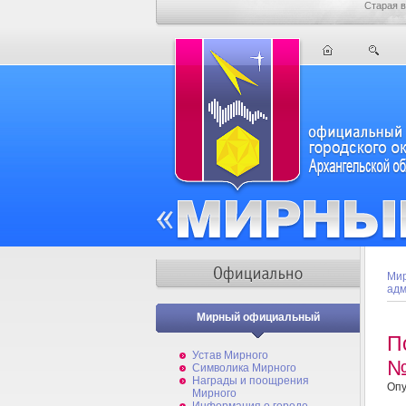
Старая в
Мир
адм
Мирный официальный
П
Устав Мирного
№
Символика Мирного
Награды и поощрения
Опу
Мирного