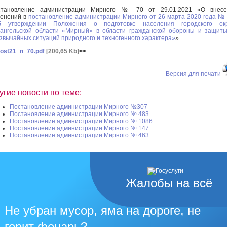
становление администрации Мирного № 70 от 29.01.2021 «О внесе
енений в
постановление администрации Мирного от 26 марта 2020 года №
б утверждении Положения о подготовке населения городского окр
ангельской области «Мирный» в области гражданской обороны и защит
звычайных ситуаций природного и техногенного характера»
»
ost21_n_70.pdf
[200,65 Kb]
<<
Версия для печати
угие новости по теме:
Постановление администрации Мирного №307
Постановление администрации Мирного № 483
Постановление администрации Мирного № 1086
Постановление администрации Мирного № 147
Постановление администрации Мирного № 463
Жалобы на всё
Не убран мусор, яма на дороге, не
горит фонарь?