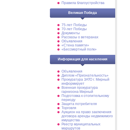
Правила благоустройства
Великая Победа
75-лет Победы
70-лет Победы
Документы
Рассказы о ветеранах
Объявления
«Стена памяти»
«Бессмертный полк»
Информация для населения
Объявления
Диплом «Признательность»
Прокуратура ЗАТО г. Мирный
информирует
Военная прокуратура
гарнизона Мирный
Подготовка к отопительному
периоду
Защита потребителя
Торговля
Аукцион на право заключения
договора аренды недвижимого
имущества
Реестр муниципальных
маршрутов