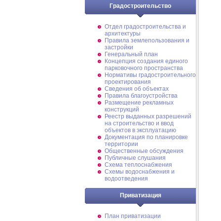
Градостроительство
Отдел градостроительства и
архитектуры
Правила землепользования и
застройки
Генеральный план
Концепция создания единого
парковочного пространства
Нормативы градостроительного
проектирования
Сведения об объектах
Правила благоустройства
Размещение рекламных
конструкций
Реестр выданных разрешений
на строительство и ввод
объектов в эксплуатацию
Документация по планировке
территории
Общественные обсуждения
Публичные слушания
Схема теплоснабжения
Схемы водоснабжения и
водоотведения
Приватизация
План приватизации