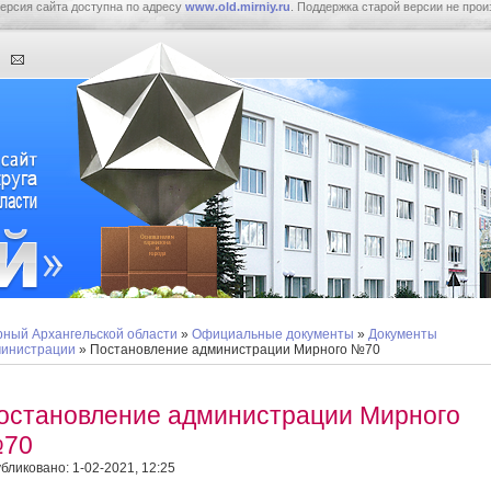
ерсия сайта доступна по адресу
www.old.mirniy.ru
. Поддержка старой версии не прои
ный Архангельской области
»
Официальные документы
»
Документы
инистрации
» Постановление администрации Мирного №70
остановление администрации Мирного
70
бликовано: 1-02-2021, 12:25