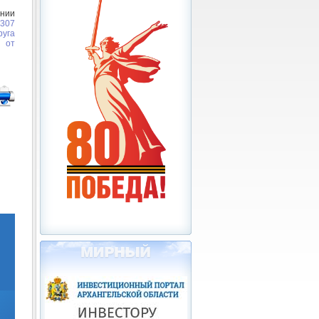
нии
 307
уга
ы от