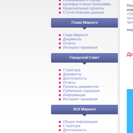
Информация о городе
Целевые и иные программы
По
Национальные проекты
изм
Статистические данные
«О
Арх
чре
Глава Мирного
>>
p
Глава Мирного
Документы
Отчеты
Интернет-приемная
Др
Городской Совет
Структура
Документы
Деятельность
Отчеты
Проекты документов
Публичные слушания
Информация
Интернет-приемная
КСК Мирного
Общая информация
Структура
Деятельность