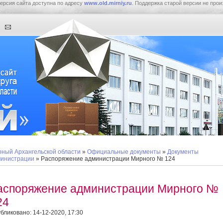
ерсия сайта доступна по адресу
www.old.mirniy.ru
. Поддержка старой версии не прои
ный Архангельской области
»
Официальные документы
»
Документы
инистрации
» Распоряжение администрации Мирного № 124
аспоряжение администрации Мирного №
24
бликовано: 14-12-2020, 17:30