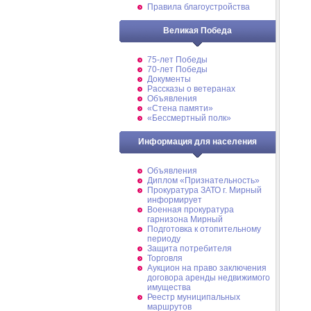
Правила благоустройства
Великая Победа
75-лет Победы
70-лет Победы
Документы
Рассказы о ветеранах
Объявления
«Стена памяти»
«Бессмертный полк»
Информация для населения
Объявления
Диплом «Признательность»
Прокуратура ЗАТО г. Мирный
информирует
Военная прокуратура
гарнизона Мирный
Подготовка к отопительному
периоду
Защита потребителя
Торговля
Аукцион на право заключения
договора аренды недвижимого
имущества
Реестр муниципальных
маршрутов