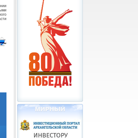
нии
ыми
ного
асти