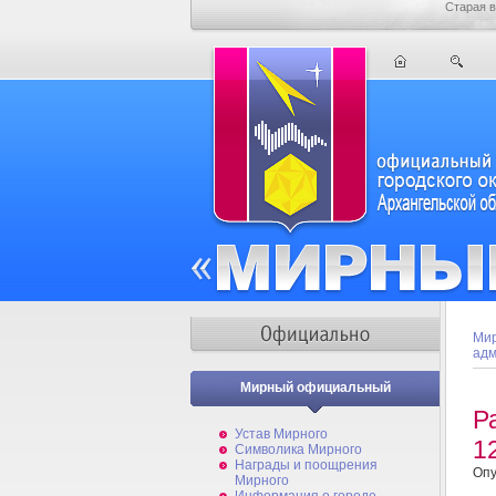
Старая в
Мир
адм
Мирный официальный
Р
Устав Мирного
1
Символика Мирного
Награды и поощрения
Опу
Мирного