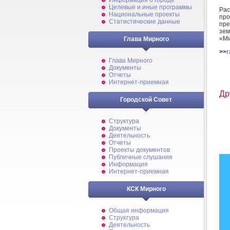
Информация о городе
Целевые и иные программы
Рас
Национальные проекты
про
Статистические данные
пре
зем
«Ми
Глава Мирного
>>
r
Глава Мирного
Документы
Отчеты
Интернет-приемная
Др
Городской Совет
Структура
Документы
Деятельность
Отчеты
Проекты документов
Публичные слушания
Информация
Интернет-приемная
КСК Мирного
Общая информация
Структура
Деятельность