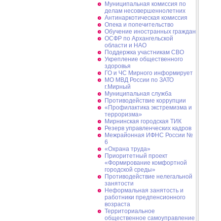
Муниципальная комиссия по
делам несовершеннолетних
Антинаркотическая комиссия
Опека и попечительство
Обучение иностранных граждан
ОСФР по Архангельской
области и НАО
Поддержка участникам СВО
Укрепление общественного
здоровья
ГО и ЧС Мирного информирует
МО МВД России по ЗАТО
г.Мирный
Муниципальная cлужба
Противодействие коррупции
«Профилактика экстремизма и
терроризма»
Мирнинская городская ТИК
Резерв управленческих кадров
Межрайонная ИФНС России №
6
«Охрана труда»
Приоритетный проект
«Формирование комфортной
городской среды»
Противодействие нелегальной
занятости
Неформальная занятость и
работники предпенсионного
возраста
Территориальное
общественное самоуправление