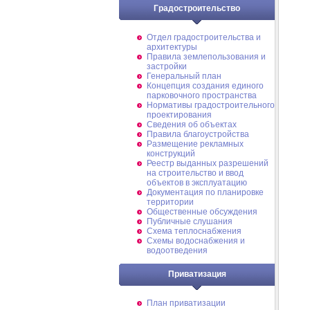
Градостроительство
Отдел градостроительства и
архитектуры
Правила землепользования и
застройки
Генеральный план
Концепция создания единого
парковочного пространства
Нормативы градостроительного
проектирования
Сведения об объектах
Правила благоустройства
Размещение рекламных
конструкций
Реестр выданных разрешений
на строительство и ввод
объектов в эксплуатацию
Документация по планировке
территории
Общественные обсуждения
Публичные слушания
Схема теплоснабжения
Схемы водоснабжения и
водоотведения
Приватизация
План приватизации