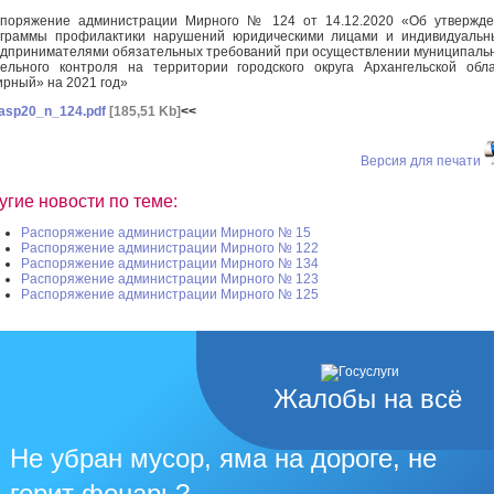
поряжение администрации Мирного № 124 от 14.12.2020 «Об утвержде
граммы профилактики нарушений юридическими лицами и индивидуальн
дпринимателями обязательных требований при осуществлении муниципаль
ельного контроля на территории городского округа Архангельской обл
рный» на 2021 год»
asp20_n_124.pdf
[185,51 Kb]
<<
Версия для печати
угие новости по теме:
Распоряжение администрации Мирного № 15
Распоряжение администрации Мирного № 122
Распоряжение администрации Мирного № 134
Распоряжение администрации Мирного № 123
Распоряжение администрации Мирного № 125
Жалобы на всё
Не убран мусор, яма на дороге, не
горит фонарь?