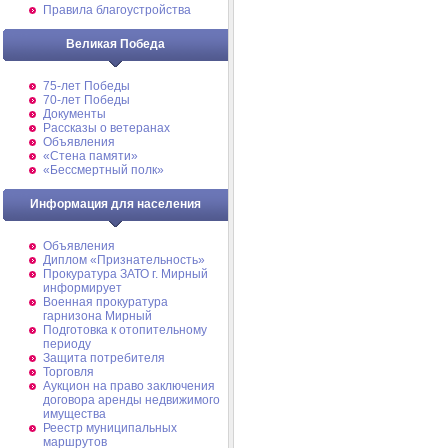
Правила благоустройства
Великая Победа
75-лет Победы
70-лет Победы
Документы
Рассказы о ветеранах
Объявления
«Стена памяти»
«Бессмертный полк»
Информация для населения
Объявления
Диплом «Признательность»
Прокуратура ЗАТО г. Мирный
информирует
Военная прокуратура
гарнизона Мирный
Подготовка к отопительному
периоду
Защита потребителя
Торговля
Аукцион на право заключения
договора аренды недвижимого
имущества
Реестр муниципальных
маршрутов