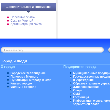
Дополнительная информация
Полезные ссылки
Ссылки Мирный
Администрация сайта
Город и люди
О городе
Предприятия города
Городское телевидение
Муниципальные предпри
Панорама Мирного
Государственные предп
Публикации о городе в СМИ
и учреждения
Книги о городе
Образовательные учреж
Фильмы о городе
Здравоохранение
Спорт
СМИ
Гостиницы
Информация о среднеме
заработной плате