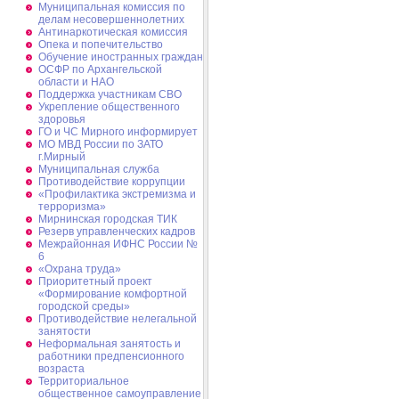
Муниципальная комиссия по
делам несовершеннолетних
Антинаркотическая комиссия
Опека и попечительство
Обучение иностранных граждан
ОСФР по Архангельской
области и НАО
Поддержка участникам СВО
Укрепление общественного
здоровья
ГО и ЧС Мирного информирует
МО МВД России по ЗАТО
г.Мирный
Муниципальная cлужба
Противодействие коррупции
«Профилактика экстремизма и
терроризма»
Мирнинская городская ТИК
Резерв управленческих кадров
Межрайонная ИФНС России №
6
«Охрана труда»
Приоритетный проект
«Формирование комфортной
городской среды»
Противодействие нелегальной
занятости
Неформальная занятость и
работники предпенсионного
возраста
Территориальное
общественное самоуправление