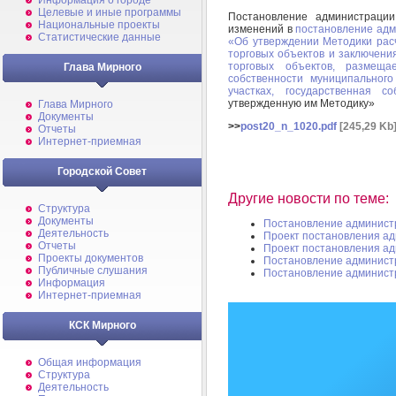
Информация о городе
Целевые и иные программы
Постановление администраци
Национальные проекты
изменений в
постановление адм
Статистические данные
«Об утверждении Методики рас
торговых объектов и заключени
торговых объектов, размещ
Глава Мирного
собственности муниципальног
участках, государственная с
утвержденную им Методику»
Глава Мирного
Документы
>>
post20_n_1020.pdf
[245,29 Kb
Отчеты
Интернет-приемная
Городской Совет
Другие новости по теме:
Структура
Документы
Постановление админист
Деятельность
Проект постановления а
Отчеты
Проект постановления а
Проекты документов
Постановление админист
Публичные слушания
Постановление админист
Информация
Интернет-приемная
КСК Мирного
Общая информация
Структура
Деятельность