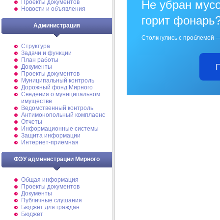
Не убран мусо
Проекты документов
Новости и объявления
горит фонарь
Администрация
Столкнулись с проблемой —
Структура
Задачи и функции
План работы
Документы
Проекты документов
Муниципальный контроль
Дорожный фонд Мирного
Cведения о муниципальном
имуществе
Ведомственный контроль
Антимонопольный комплаенс
Отчеты
Информационные системы
Защита информации
Интернет-приемная
ФЭУ администрации Мирного
Общая информация
Проекты документов
Документы
Публичные слушания
Бюджет для граждан
Бюджет