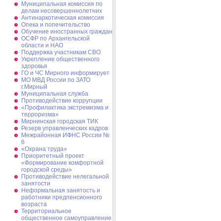
Муниципальная комиссия по
делам несовершеннолетних
Антинаркотическая комиссия
Опека и попечительство
Обучение иностранных граждан
ОСФР по Архангельской
области и НАО
Поддержка участникам СВО
Укрепление общественного
здоровья
ГО и ЧС Мирного информирует
МО МВД России по ЗАТО
г.Мирный
Муниципальная cлужба
Противодействие коррупции
«Профилактика экстремизма и
терроризма»
Мирнинская городская ТИК
Резерв управленческих кадров
Межрайонная ИФНС России №
6
«Охрана труда»
Приоритетный проект
«Формирование комфортной
городской среды»
Противодействие нелегальной
занятости
Неформальная занятость и
работники предпенсионного
возраста
Территориальное
общественное самоуправление