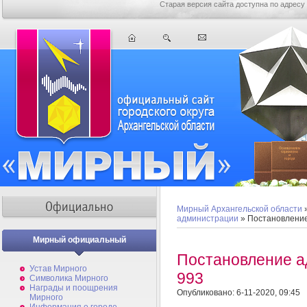
Старая версия сайта доступна по адресу
Мирный Архангельской области
администрации
» Постановлени
Мирный официальный
Постановление 
Устав Мирного
993
Символика Мирного
Награды и поощрения
Опубликовано: 6-11-2020, 09:45
Мирного