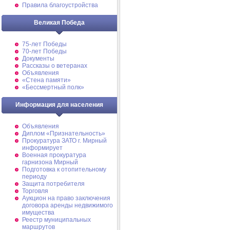
Правила благоустройства
Великая Победа
75-лет Победы
70-лет Победы
Документы
Рассказы о ветеранах
Объявления
«Стена памяти»
«Бессмертный полк»
Информация для населения
Объявления
Диплом «Признательность»
Прокуратура ЗАТО г. Мирный
информирует
Военная прокуратура
гарнизона Мирный
Подготовка к отопительному
периоду
Защита потребителя
Торговля
Аукцион на право заключения
договора аренды недвижимого
имущества
Реестр муниципальных
маршрутов