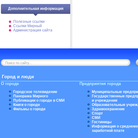
Дополнительная информация
Полезные ссылки
Ссылки Мирный
Администрация сайта
Город и люди
О городе
Предприятия города
Городское телевидение
Муниципальные предпри
Панорама Мирного
Государственные предп
Публикации о городе в СМИ
и учреждения
Книги о городе
Образовательные учреж
Фильмы о городе
Здравоохранение
Спорт
СМИ
Гостиницы
Информация о среднеме
заработной плате