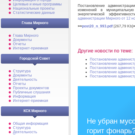
Информация о городе
Целевые и иные программы
Постановление администрац
Национальные проекты
изменений в муниципальную
Статистические данные
энергетической эффективно
администрации Мирного от 12 н
Глава Мирного
>>
post20_n_993.pdf
[267,79 Kb]
Глава Мирного
Документы
Отчеты
Интернет-приемная
Другие новости по теме:
Городской Совет
Постановление админист
Постановление админист
Постановление админист
Структура
Постановление админист
Документы
Постановление админист
Деятельность
Отчеты
Проекты документов
Публичные слушания
Информация
Интернет-приемная
КСК Мирного
Не убран мусо
Общая информация
Структура
горит фонарь
Деятельность