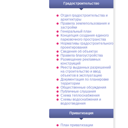
Градостроительство
Отдел градостроительства и
архитектуры
Правила землепользования и
застройки
Генеральный план
Концепция создания единого
парковочного пространства
Нормативы градостроительного
проектирования
Сведения об объектах
Правила благоустройства
Размещение рекламных
конструкций
Реестр выданных разрешений
на строительство и ввод
объектов в эксплуатацию
Документация по планировке
территории
Общественные обсуждения
Публичные слушания
Схема теплоснабжения
Схемы водоснабжения и
водоотведения
Приватизация
План приватизации