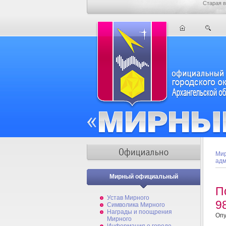
Старая в
Мир
адм
Мирный официальный
П
Устав Мирного
9
Символика Мирного
Награды и поощрения
Опу
Мирного