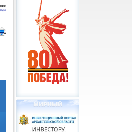
нии
года