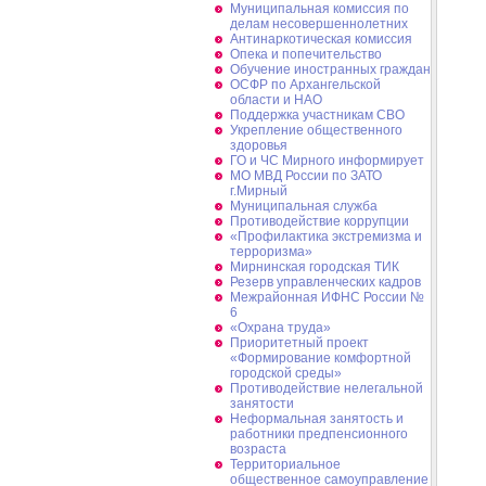
Муниципальная комиссия по
делам несовершеннолетних
Антинаркотическая комиссия
Опека и попечительство
Обучение иностранных граждан
ОСФР по Архангельской
области и НАО
Поддержка участникам СВО
Укрепление общественного
здоровья
ГО и ЧС Мирного информирует
МО МВД России по ЗАТО
г.Мирный
Муниципальная cлужба
Противодействие коррупции
«Профилактика экстремизма и
терроризма»
Мирнинская городская ТИК
Резерв управленческих кадров
Межрайонная ИФНС России №
6
«Охрана труда»
Приоритетный проект
«Формирование комфортной
городской среды»
Противодействие нелегальной
занятости
Неформальная занятость и
работники предпенсионного
возраста
Территориальное
общественное самоуправление