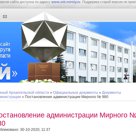
ерсия сайта доступна по адресу
www.old.mirniy.ru
. Поддержка старой версии не прои
ный Архангельской области
»
Официальные документы
»
Документы
инистрации
» Постановление администрации Мирного № 980
остановление администрации Мирного 
80
бликовано: 30-10-2020, 11:37