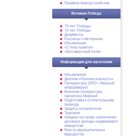
Правила благоустройства
Великая Победа
75-лет Победы
70-лет Победы
Документы
Рассказы о ветеранах
Объявления
«Стена памяти»
«Бессмертный полк»
Информация для населения
Объявления
Диплом «Признательность»
Прокуратура ЗАТО г. Мирный
информирует
Военная прокуратура
гарнизона Мирный
Подготовка к отопительному
периоду
Защита потребителя
Торговля
Аукцион на право заключения
договора аренды недвижимого
имущества
Реестр муниципальных
маршрутов