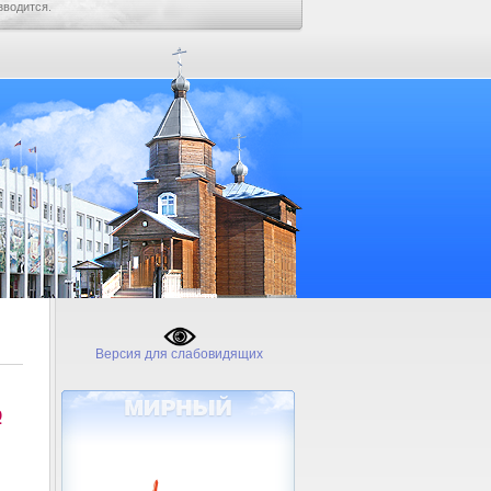
зводится.
Версия для слабовидящих
№