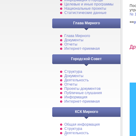
Информация о городе
Целевые и иные программы
По
Национальные проекты
утр
Статистические данные
№ 
>>
p
Глава Мирного
Глава Мирного
Документы
Отчеты
Др
Интернет-приемная
Городской Совет
Структура
Документы
Деятельность
Отчеты
Проекты документов
Публичные слушания
Информация
Интернет-приемная
КСК Мирного
Общая информация
Структура
Деятельность