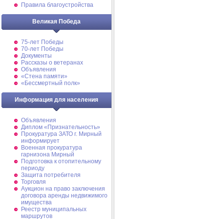
Правила благоустройства
Великая Победа
75-лет Победы
70-лет Победы
Документы
Рассказы о ветеранах
Объявления
«Стена памяти»
«Бессмертный полк»
Информация для населения
Объявления
Диплом «Признательность»
Прокуратура ЗАТО г. Мирный
информирует
Военная прокуратура
гарнизона Мирный
Подготовка к отопительному
периоду
Защита потребителя
Торговля
Аукцион на право заключения
договора аренды недвижимого
имущества
Реестр муниципальных
маршрутов