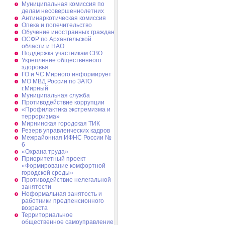
Муниципальная комиссия по
делам несовершеннолетних
Антинаркотическая комиссия
Опека и попечительство
Обучение иностранных граждан
ОСФР по Архангельской
области и НАО
Поддержка участникам СВО
Укрепление общественного
здоровья
ГО и ЧС Мирного информирует
МО МВД России по ЗАТО
г.Мирный
Муниципальная cлужба
Противодействие коррупции
«Профилактика экстремизма и
терроризма»
Мирнинская городская ТИК
Резерв управленческих кадров
Межрайонная ИФНС России №
6
«Охрана труда»
Приоритетный проект
«Формирование комфортной
городской среды»
Противодействие нелегальной
занятости
Неформальная занятость и
работники предпенсионного
возраста
Территориальное
общественное самоуправление