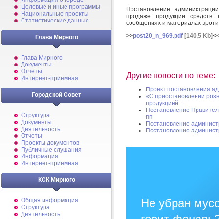
Информация о городе
Целевые и иные программы
Постановление администраци
Национальные проекты
продаже продукции средств 
Статистические данные
сообщениях и материалах эроти
>>
post20_n_969.pdf
[140,5 Kb]
<
Глава Мирного
Глава Мирного
Документы
Отчеты
Другие новости по теме:
Интернет-приемная
Проект постановления а
Городской Совет
«О приостановлении роз
продукцией ...
Постановление Правительс
Структура
пп
Документы
Постановление админист
Деятельность
Постановление админист
Отчеты
Проекты документов
Публичные слушания
Информация
Интернет-приемная
КСК Мирного
Не убран мусо
Общая информация
Структура
Деятельность
горит фонарь