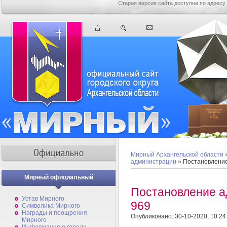
Старая версия сайта доступна по адресу
Мирный Архангельской области
администрации
» Постановлени
Мирный официальный
Постановление 
Устав Мирного
969
Символика Мирного
Награды и поощрения
Опубликовано: 30-10-2020, 10:24
Мирного