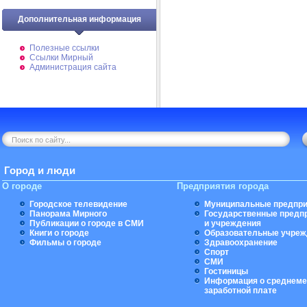
Дополнительная информация
Полезные ссылки
Ссылки Мирный
Администрация сайта
Город и люди
О городе
Предприятия города
Городское телевидение
Муниципальные предпри
Панорама Мирного
Государственные предп
Публикации о городе в СМИ
и учреждения
Книги о городе
Образовательные учреж
Фильмы о городе
Здравоохранение
Спорт
СМИ
Гостиницы
Информация о среднеме
заработной плате