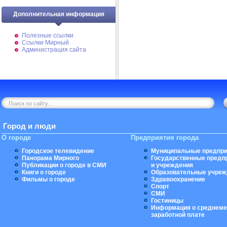
Дополнительная информация
Полезные ссылки
Ссылки Мирный
Администрация сайта
Город и люди
О городе
Предприятия города
Городское телевидение
Муниципальные предпри
Панорама Мирного
Государственные предп
Публикации о городе в СМИ
и учреждения
Книги о городе
Образовательные учреж
Фильмы о городе
Здравоохранение
Спорт
СМИ
Гостиницы
Информация о среднеме
заработной плате