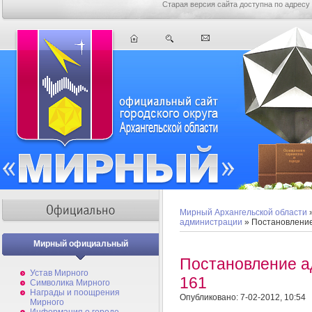
Старая версия сайта доступна по адресу
Мирный Архангельской области
администрации
» Постановлени
Мирный официальный
Постановление 
Устав Мирного
161
Символика Мирного
Награды и поощрения
Опубликовано: 7-02-2012, 10:54
Мирного