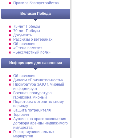
Правила благоустройства
Великая Победа
75-лет Победы
70-лет Победы
Документы
Рассказы о ветеранах
Объявления
«Стена памяти»
«Бессмертный полк»
Информация для населения
Объявления
Диплом «Признательность»
Прокуратура ЗАТО г. Мирный
информирует
Военная прокуратура
гарнизона Мирный
Подготовка к отопительному
периоду
Защита потребителя
Торговля
Аукцион на право заключения
договора аренды недвижимого
имущества
Реестр муниципальных
маршрутов