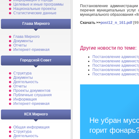
Информация о городе
Целевые и иные программы
Постановление администрации
Национальные проекты
перечня муниципальных услуг 
Статистические данные
муниципального образования «
Скачать >>
post12_n_161.pdf
[99
Глава Мирного
Глава Мирного
Документы
Отчеты
Другие новости по теме:
Интернет-приемная
Постановление админист
Городской Совет
Постановление админист
Постановление админист
Постановление админист
Структура
Постановление админист
Документы
Деятельность
Отчеты
Проекты документов
Публичные слушания
Информация
Интернет-приемная
КСК Мирного
Не убран мусо
Общая информация
горит фонарь
Структура
Деятельность