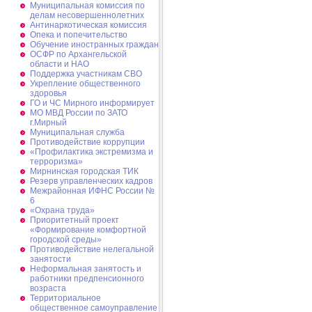
Муниципальная комиссия по
делам несовершеннолетних
Антинаркотическая комиссия
Опека и попечительство
Обучение иностранных граждан
ОСФР по Архангельской
области и НАО
Поддержка участникам СВО
Укрепление общественного
здоровья
ГО и ЧС Мирного информирует
МО МВД России по ЗАТО
г.Мирный
Муниципальная cлужба
Противодействие коррупции
«Профилактика экстремизма и
терроризма»
Мирнинская городская ТИК
Резерв управленческих кадров
Межрайонная ИФНС России №
6
«Охрана труда»
Приоритетный проект
«Формирование комфортной
городской среды»
Противодействие нелегальной
занятости
Неформальная занятость и
работники предпенсионного
возраста
Территориальное
общественное самоуправление