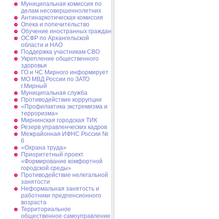
Муниципальная комиссия по
делам несовершеннолетних
Антинаркотическая комиссия
Опека и попечительство
Обучение иностранных граждан
ОСФР по Архангельской
области и НАО
Поддержка участникам СВО
Укрепление общественного
здоровья
ГО и ЧС Мирного информирует
МО МВД России по ЗАТО
г.Мирный
Муниципальная cлужба
Противодействие коррупции
«Профилактика экстремизма и
терроризма»
Мирнинская городская ТИК
Резерв управленческих кадров
Межрайонная ИФНС России №
6
«Охрана труда»
Приоритетный проект
«Формирование комфортной
городской среды»
Противодействие нелегальной
занятости
Неформальная занятость и
работники предпенсионного
возраста
Территориальное
общественное самоуправление