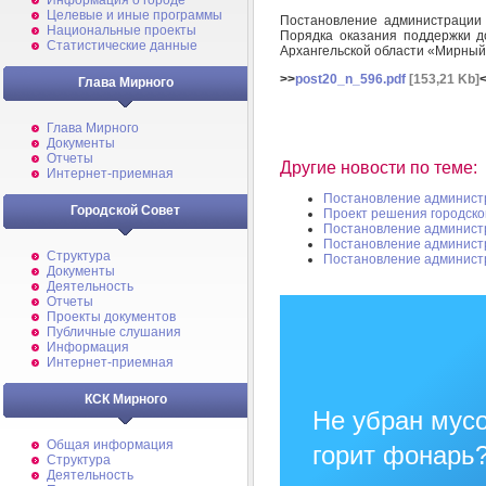
Информация о городе
Целевые и иные программы
Постановление администрации
Национальные проекты
Порядка оказания поддержки д
Статистические данные
Архангельской области «Мирны
>>
post20_n_596.pdf
[153,21 Kb]
Глава Мирного
Глава Мирного
Документы
Отчеты
Другие новости по теме:
Интернет-приемная
Постановление админист
Городской Совет
Проект решения городско
Постановление админист
Постановление админист
Структура
Постановление админист
Документы
Деятельность
Отчеты
Проекты документов
Публичные слушания
Информация
Интернет-приемная
КСК Мирного
Не убран мусо
Общая информация
горит фонарь
Структура
Деятельность