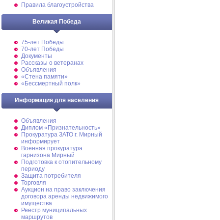
Правила благоустройства
Великая Победа
75-лет Победы
70-лет Победы
Документы
Рассказы о ветеранах
Объявления
«Стена памяти»
«Бессмертный полк»
Информация для населения
Объявления
Диплом «Признательность»
Прокуратура ЗАТО г. Мирный
информирует
Военная прокуратура
гарнизона Мирный
Подготовка к отопительному
периоду
Защита потребителя
Торговля
Аукцион на право заключения
договора аренды недвижимого
имущества
Реестр муниципальных
маршрутов