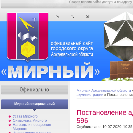
Старая версия сайта доступна по адресу
Мирный Архангельской области
администрации
» Постановлени
Мирный официальный
Постановление 
Устав Мирного
596
Символика Мирного
Награды и поощрения
Опубликовано: 10-07-2020, 10:35
Мирного