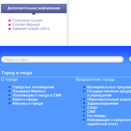
Дополнительная информация
Полезные ссылки
Ссылки Мирный
Администрация сайта
Город и люди
О городе
Предприятия города
Городское телевидение
Муниципальные предпри
Панорама Мирного
Государственные предп
Публикации о городе в СМИ
и учреждения
Книги о городе
Образовательные учреж
Фильмы о городе
Здравоохранение
Спорт
СМИ
Гостиницы
Информация о среднеме
заработной плате