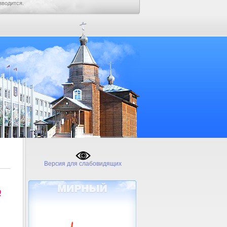
зводится.
Версия для слабовидящих
№