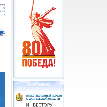
нии
№ 29
ний
тих