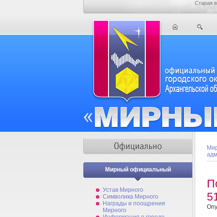
Старая в
Мир
адм
Мирный официальный
П
Устав Мирного
5
Символика Мирного
Награды и поощрения
Опу
Мирного