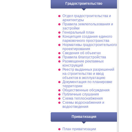
Градостроительство
Отдел градостроительства и
архитектуры
Правила землепользования и
застройки
Генеральный план
Концепция создания единого
парковочного пространства
Нормативы градостроительного
проектирования
Сведения об объектах
Правила благоустройства
Размещение рекламных
конструкций
Реестр выданных разрешений
на строительство и ввод
объектов в эксплуатацию
Документация по планировке
территории
Общественные обсуждения
Публичные слушания
Схема теплоснабжения
Схемы водоснабжения и
водоотведения
Приватизация
План приватизации