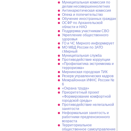
Муниципальная комиссия по
делам несовершеннолетних
Антинаркотическая комиссия
Опека и попечительство
Обучение иностранных граждан
ОСФР по Архангельской
области и НАО
Поддержка участникам СВО
Укрепление общественного
здоровья
ГО и ЧС Мирного информирует
МО МВД России по ЗАТО
г.Мирный
Муниципальная cлужба
Противодействие коррупции
«Профилактика экстремизма и
терроризма»
Мирнинская городская ТИК
Резерв управленческих кадров
Межрайонная ИФНС России №
6
«Охрана труда»
Приоритетный проект
«Формирование комфортной
городской среды»
Противодействие нелегальной
занятости
Неформальная занятость и
работники предпенсионного
возраста
Территориальное
общественное самоуправление