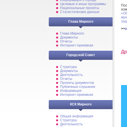
Информация о городе
Целевые и иные программы
По
Национальные проекты
из
Статистические данные
«О
му
зад
Глава Мирного
>>
p
Глава Мирного
Документы
Отчеты
Интернет-приемная
Др
Городской Совет
Структура
Документы
Деятельность
Отчеты
Проекты документов
Публичные слушания
Информация
Интернет-приемная
КСК Мирного
Общая информация
Структура
Деятельность