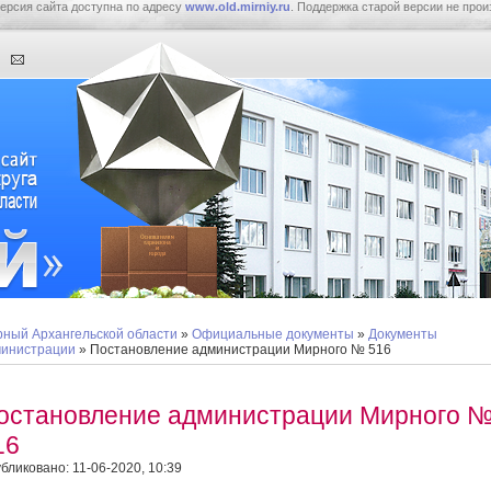
ерсия сайта доступна по адресу
www.old.mirniy.ru
. Поддержка старой версии не прои
ный Архангельской области
»
Официальные документы
»
Документы
инистрации
» Постановление администрации Мирного № 516
остановление администрации Мирного 
16
бликовано: 11-06-2020, 10:39