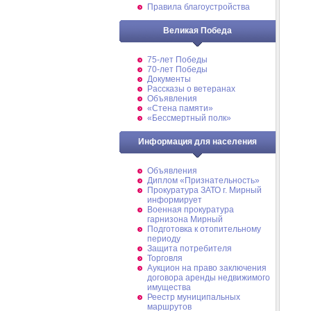
Правила благоустройства
Великая Победа
75-лет Победы
70-лет Победы
Документы
Рассказы о ветеранах
Объявления
«Стена памяти»
«Бессмертный полк»
Информация для населения
Объявления
Диплом «Признательность»
Прокуратура ЗАТО г. Мирный
информирует
Военная прокуратура
гарнизона Мирный
Подготовка к отопительному
периоду
Защита потребителя
Торговля
Аукцион на право заключения
договора аренды недвижимого
имущества
Реестр муниципальных
маршрутов