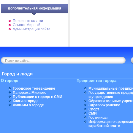
Дополнительная информация
Полезные ссылки
Ссылки Мирный
Администрация сайта
Город и люди
О городе
Предприятия города
Городское телевидение
Муниципальные предпри
Панорама Мирного
Государственные предп
Публикации о городе в СМИ
и учреждения
Книги о городе
Образовательные учреж
Фильмы о городе
Здравоохранение
Спорт
СМИ
Гостиницы
Информация о среднеме
заработной плате