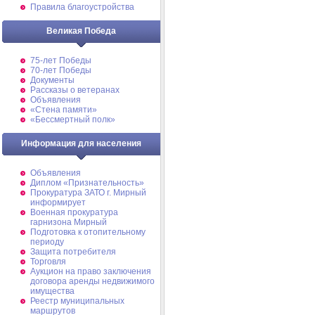
Правила благоустройства
Великая Победа
75-лет Победы
70-лет Победы
Документы
Рассказы о ветеранах
Объявления
«Стена памяти»
«Бессмертный полк»
Информация для населения
Объявления
Диплом «Признательность»
Прокуратура ЗАТО г. Мирный
информирует
Военная прокуратура
гарнизона Мирный
Подготовка к отопительному
периоду
Защита потребителя
Торговля
Аукцион на право заключения
договора аренды недвижимого
имущества
Реестр муниципальных
маршрутов