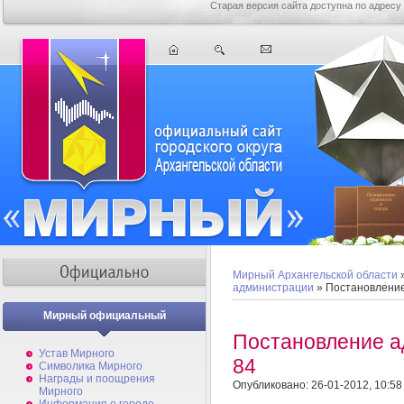
Старая версия сайта доступна по адресу
Мирный Архангельской области
администрации
» Постановлени
Мирный официальный
Постановление 
Устав Мирного
84
Символика Мирного
Награды и поощрения
Опубликовано: 26-01-2012, 10:58
Мирного