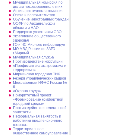
Муниципальная комиссия по
делам несовершеннолетних
Антинаркотическая комиссия
Опека и попечительство
Обучение иностранных граждан
ОСФР по Архангельской
области и НАО
Поддержка участникам СВО
Укрепление общественного
здоровья
ГО и ЧС Мирного информирует
МО МВД России по ЗАТО
г.Мирный
Муниципальная cлужба
Противодействие коррупции
«Профилактика экстремизма и
терроризма»
Мирнинская городская ТИК
Резерв управленческих кадров
Межрайонная ИФНС России №
6
«Охрана труда»
Приоритетный проект
«Формирование комфортной
городской среды»
Противодействие нелегальной
занятости
Неформальная занятость и
работники предпенсионного
возраста
Территориальное
общественное самоуправление