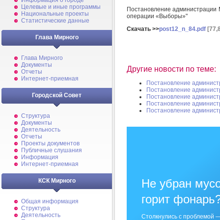
Информация о городе
Целевые и иные программы
Постановление администрации М
Национальные проекты
операции «Выборы»"
Статистические данные
Скачать >>
post12_n_84.pdf
[77,
Глава Мирного
Глава Мирного
Документы
Другие новости по теме:
Отчеты
Интернет-приемная
Постановление админист
Постановление админист
Городской Совет
Постановление админист
Постановление админист
Постановление админист
Структура
Документы
Деятельность
Отчеты
Проекты документов
Публичные слушания
Информация
Интернет-приемная
Не убран мусо
КСК Мирного
горит фонарь
Общая информация
Структура
Деятельность
Столкнулись с проблемой —