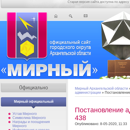
Старая версия сайта доступна по адресу
Мирный Архангельской области
администрации
» Постановлени
Мирный официальный
Постановление 
Устав Мирного
438
Символика Мирного
Награды и поощрения
Опубликовано: 8-05-2020, 11:33
Мирного