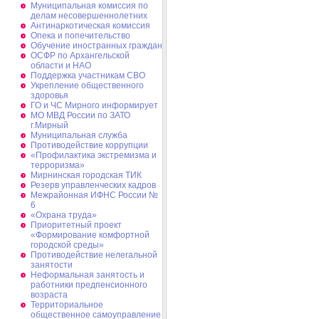
Муниципальная комиссия по
делам несовершеннолетних
Антинаркотическая комиссия
Опека и попечительство
Обучение иностранных граждан
ОСФР по Архангельской
области и НАО
Поддержка участникам СВО
Укрепление общественного
здоровья
ГО и ЧС Мирного информирует
МО МВД России по ЗАТО
г.Мирный
Муниципальная cлужба
Противодействие коррупции
«Профилактика экстремизма и
терроризма»
Мирнинская городская ТИК
Резерв управленческих кадров
Межрайонная ИФНС России №
6
«Охрана труда»
Приоритетный проект
«Формирование комфортной
городской среды»
Противодействие нелегальной
занятости
Неформальная занятость и
работники предпенсионного
возраста
Территориальное
общественное самоуправление