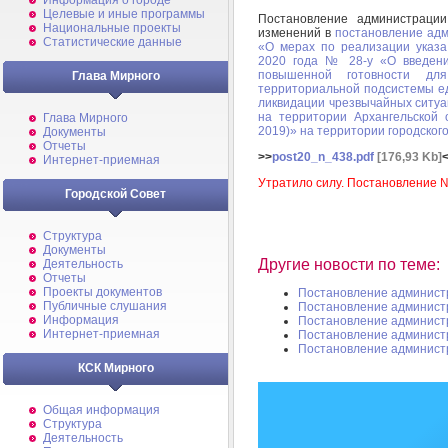
Информация о городе
Целевые и иные программы
Постановление администрац
Национальные проекты
изменений в
постановление адм
Статистические данные
«О мерах по реализации указа
2020 года № 28-у «О введени
повышенной готовности дл
Глава Мирного
территориальной подсистемы е
ликвидации чрезвычайных ситуа
на территории Архангельской 
Глава Мирного
2019)» на территории городског
Документы
Отчеты
>>
post20_n_438.pdf
[176,93 Kb]
Интернет-приемная
Утратило силу. Постановление №
Городской Совет
Структура
Документы
Другие новости по теме:
Деятельность
Отчеты
Проекты документов
Постановление админист
Публичные слушания
Постановление админист
Информация
Постановление админист
Интернет-приемная
Постановление админист
Постановление админист
КСК Мирного
Общая информация
Структура
Деятельность