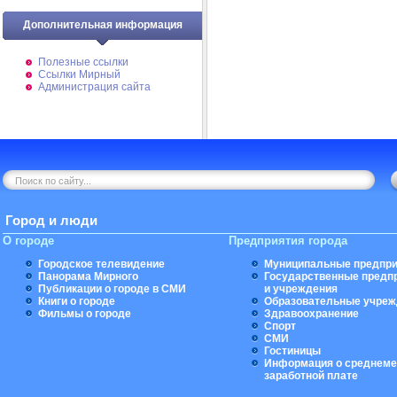
Дополнительная информация
Полезные ссылки
Ссылки Мирный
Администрация сайта
Город и люди
О городе
Предприятия города
Городское телевидение
Муниципальные предпри
Панорама Мирного
Государственные предп
Публикации о городе в СМИ
и учреждения
Книги о городе
Образовательные учреж
Фильмы о городе
Здравоохранение
Спорт
СМИ
Гостиницы
Информация о среднеме
заработной плате