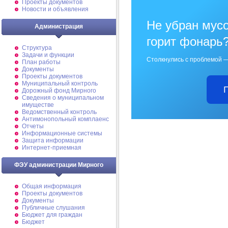
Проекты документов
Новости и объявления
Не убран мусо
Администрация
горит фонарь
Структура
Задачи и функции
Столкнулись с проблемой —
План работы
Документы
Проекты документов
Муниципальный контроль
Дорожный фонд Мирного
Cведения о муниципальном
имуществе
Ведомственный контроль
Антимонопольный комплаенс
Отчеты
Информационные системы
Защита информации
Интернет-приемная
ФЭУ администрации Мирного
Общая информация
Проекты документов
Документы
Публичные слушания
Бюджет для граждан
Бюджет