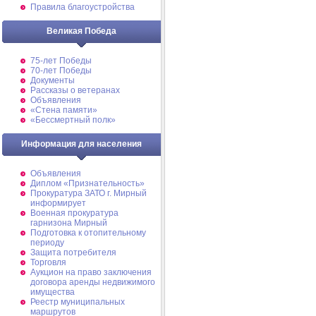
Правила благоустройства
Великая Победа
75-лет Победы
70-лет Победы
Документы
Рассказы о ветеранах
Объявления
«Стена памяти»
«Бессмертный полк»
Информация для населения
Объявления
Диплом «Признательность»
Прокуратура ЗАТО г. Мирный
информирует
Военная прокуратура
гарнизона Мирный
Подготовка к отопительному
периоду
Защита потребителя
Торговля
Аукцион на право заключения
договора аренды недвижимого
имущества
Реестр муниципальных
маршрутов