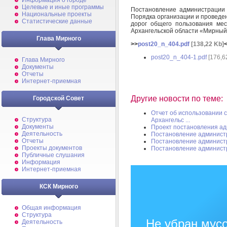
Информация о городе
Целевые и иные программы
Постановление администрации
Национальные проекты
Порядка организации и проведе
Статистические данные
дорог общего пользования мес
Архангельской области «Мирны
Глава Мирного
>>
post20_n_404.pdf
[138,22 Kb]
post20_n_404-1.pdf
[176,6
Глава Мирного
Документы
Отчеты
Интернет-приемная
Другие новости по теме:
Городской Совет
Отчет об использовании с
Структура
Архангельс ...
Документы
Проект постановления а
Деятельность
Постановление админист
Отчеты
Постановление админист
Проекты документов
Постановление админист
Публичные слушания
Информация
Интернет-приемная
КСК Мирного
Общая информация
Структура
Не убран мусо
Деятельность