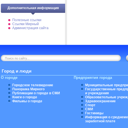
Дополнительная информация
Полезные ссылки
Ссылки Мирный
Администрация сайта
Город и люди
О городе
Предприятия города
Городское телевидение
Муниципальные предпри
Панорама Мирного
Государственные предп
Публикации о городе в СМИ
и учреждения
Книги о городе
Образовательные учреж
Фильмы о городе
Здравоохранение
Спорт
СМИ
Гостиницы
Информация о среднеме
заработной плате