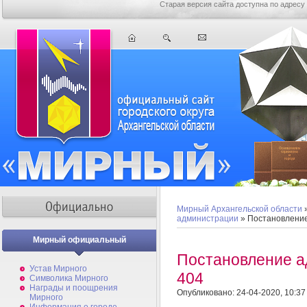
Старая версия сайта доступна по адресу
Мирный Архангельской области
администрации
» Постановлени
Мирный официальный
Постановление 
Устав Мирного
404
Символика Мирного
Награды и поощрения
Опубликовано: 24-04-2020, 10:37
Мирного