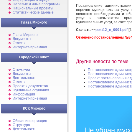
Информация о городе
Целевые и иные программы
Постановление администрации
Национальные проекты
перечня муниципальных услуг
Статистические данные
являются необходимыми и обя
услуг и оказываются орга
муниципальных услуг, за счет ср
Глава Мирного
Скачать >>
post12_n_0001.pdf
[1
Глава Мирного
Отменено постановлением №845
Документы
Отчеты
Интернет-приемная
Городской Совет
Другие новости по теме:
Структура
Постановление админист
Документы
Постановление админист
Деятельность
Проект постановления а
Отчеты
Постановление админист
Проекты документов
Постановление админист
Публичные слушания
Информация
Интернет-приемная
КСК Мирного
Общая информация
Структура
Не убран мусо
Деятельность