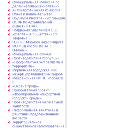
Муниципальная комиссия по
делам несовершеннолетних
Антинаркотическая комиссия
Опека и попечительство
Обучение иностранных граждан
ОСФР по Архангельской
области и НАО
Поддержка участникам СВО
Укрепление общественного
здоровья
ГО и ЧС Мирного информирует
МО МВД России по ЗАТО
г.Мирный
Муниципальная cлужба
Противодействие коррупции
«Профилактика экстремизма и
терроризма»
Мирнинская городская ТИК
Резерв управленческих кадров
Межрайонная ИФНС России №
6
«Охрана труда»
Приоритетный проект
«Формирование комфортной
городской среды»
Противодействие нелегальной
занятости
Неформальная занятость и
работники предпенсионного
возраста
Территориальное
общественное самоуправление