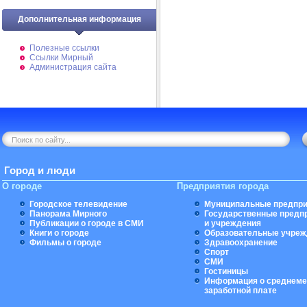
Дополнительная информация
Полезные ссылки
Ссылки Мирный
Администрация сайта
Город и люди
О городе
Предприятия города
Городское телевидение
Муниципальные предпри
Панорама Мирного
Государственные предп
Публикации о городе в СМИ
и учреждения
Книги о городе
Образовательные учреж
Фильмы о городе
Здравоохранение
Спорт
СМИ
Гостиницы
Информация о среднеме
заработной плате