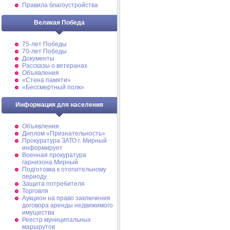
Правила благоустройства
Великая Победа
75-лет Победы
70-лет Победы
Документы
Рассказы о ветеранах
Объявления
«Стена памяти»
«Бессмертный полк»
Информация для населения
Объявления
Диплом «Признательность»
Прокуратура ЗАТО г. Мирный
информирует
Военная прокуратура
гарнизона Мирный
Подготовка к отопительному
периоду
Защита потребителя
Торговля
Аукцион на право заключения
договора аренды недвижимого
имущества
Реестр муниципальных
маршрутов