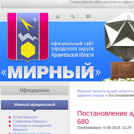
Старая версия сайта доступна по адресу
Мирный Архангельской области
администрации
» Постановлени
Мирный официальный
Постановление 
Устав Мирного
680
Символика Мирного
Награды и поощрения
Опубликовано: 6-09-2019, 10:29
Мирного