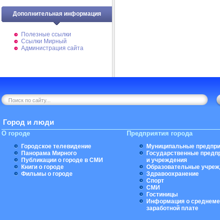
Дополнительная информация
Полезные ссылки
Ссылки Мирный
Администрация сайта
Город и люди
О городе
Предприятия города
Городское телевидение
Муниципальные предпри
Панорама Мирного
Государственные предп
Публикации о городе в СМИ
и учреждения
Книги о городе
Образовательные учреж
Фильмы о городе
Здравоохранение
Спорт
СМИ
Гостиницы
Информация о среднеме
заработной плате