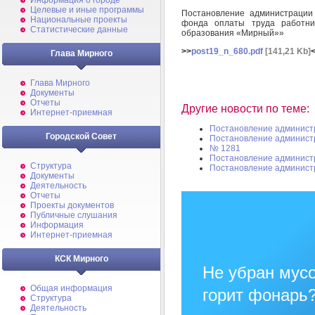
Информация о городе
Целевые и иные программы
Постановление администрации
Национальные проекты
фонда оплаты труда работни
Статистические данные
образования «Мирный»»
>>
post19_n_680.pdf
[141,21 Kb]
Глава Мирного
Глава Мирного
Документы
Отчеты
Другие новости по теме:
Интернет-приемная
Постановление админист
Городской Совет
Постановление админист
№ 1281
Постановление админист
Структура
Постановление админист
Документы
Деятельность
Отчеты
Проекты документов
Публичные слушания
Информация
Интернет-приемная
КСК Мирного
Не убран мусо
Общая информация
горит фонарь
Структура
Деятельность