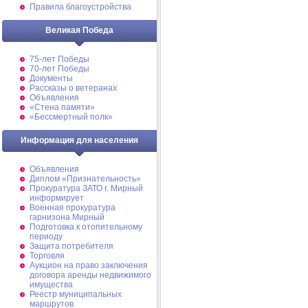
Правила благоустройства
Великая Победа
75-лет Победы
70-лет Победы
Документы
Рассказы о ветеранах
Объявления
«Стена памяти»
«Бессмертный полк»
Информация для населения
Объявления
Диплом «Признательность»
Прокуратура ЗАТО г. Мирный
информирует
Военная прокуратура
гарнизона Мирный
Подготовка к отопительному
периоду
Защита потребителя
Торговля
Аукцион на право заключения
договора аренды недвижимого
имущества
Реестр муниципальных
маршрутов