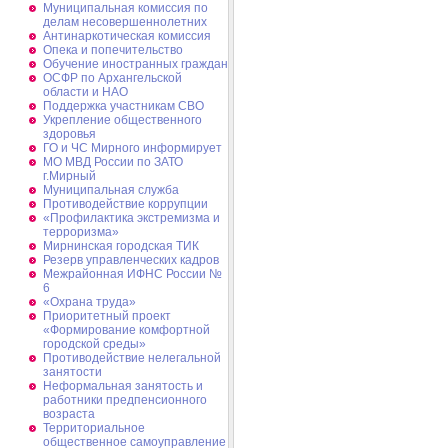
Муниципальная комиссия по
делам несовершеннолетних
Антинаркотическая комиссия
Опека и попечительство
Обучение иностранных граждан
ОСФР по Архангельской
области и НАО
Поддержка участникам СВО
Укрепление общественного
здоровья
ГО и ЧС Мирного информирует
МО МВД России по ЗАТО
г.Мирный
Муниципальная cлужба
Противодействие коррупции
«Профилактика экстремизма и
терроризма»
Мирнинская городская ТИК
Резерв управленческих кадров
Межрайонная ИФНС России №
6
«Охрана труда»
Приоритетный проект
«Формирование комфортной
городской среды»
Противодействие нелегальной
занятости
Неформальная занятость и
работники предпенсионного
возраста
Территориальное
общественное самоуправление