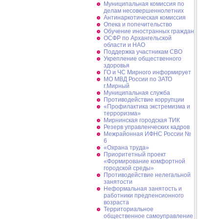
Муниципальная комиссия по
делам несовершеннолетних
Антинаркотическая комиссия
Опека и попечительство
Обучение иностранных граждан
ОСФР по Архангельской
области и НАО
Поддержка участникам СВО
Укрепление общественного
здоровья
ГО и ЧС Мирного информирует
МО МВД России по ЗАТО
г.Мирный
Муниципальная cлужба
Противодействие коррупции
«Профилактика экстремизма и
терроризма»
Мирнинская городская ТИК
Резерв управленческих кадров
Межрайонная ИФНС России №
6
«Охрана труда»
Приоритетный проект
«Формирование комфортной
городской среды»
Противодействие нелегальной
занятости
Неформальная занятость и
работники предпенсионного
возраста
Территориальное
общественное самоуправление