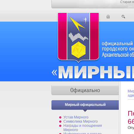
Старая в
Мир
адм
Мирный официальный
П
Устав Мирного
6
Символика Мирного
Награды и поощрения
Опу
Мирного