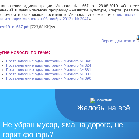
становление администрации Мирного № 667 от 28.08.2019 «О внесе
енений в муниципальную программу «Развитие культуры, спорта, реализ
лодежной и социальной политики в Мирном», утвержденную
постановле
инистрации Мирного от 08 ноября 2013 г. № 2047
»
ost19_n_667.pdf
[723,68 Kb]
<<
Версия для печати
угие новости по теме:
Постановление администрации Мирного № 348
Постановление администрации Мирного № 324
Постановление администрации Мирного № 881
Постановление администрации Мирного № 801
Постановление администрации Мирного № 396
Жалобы на всё
Не убран мусор, яма на дороге, не
горит фонарь?