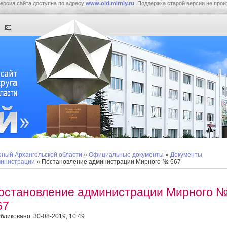
ерсия сайта доступна по адресу
www.old.mirniy.ru
. Поддержка старой версии не прои
ный Архангельской области
»
Официальные документы
»
Документы
инистрации
» Постановление администрации Мирного № 667
остановление администрации Мирного 
67
бликовано: 30-08-2019, 10:49