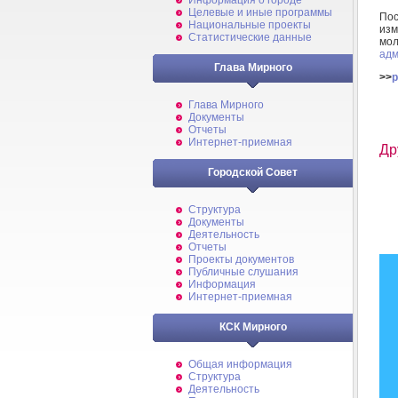
Информация о городе
Целевые и иные программы
По
Национальные проекты
изм
Статистические данные
мо
адм
Глава Мирного
>>
p
Глава Мирного
Документы
Отчеты
Интернет-приемная
Др
Городской Совет
Структура
Документы
Деятельность
Отчеты
Проекты документов
Публичные слушания
Информация
Интернет-приемная
КСК Мирного
Общая информация
Структура
Деятельность