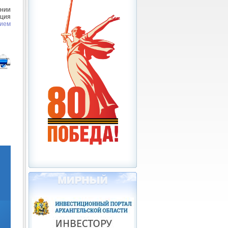
нии
ация
нием