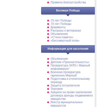
Правила благоустройства
Великая Победа
75-лет Победы
70-лет Победы
Документы
Рассказы о ветеранах
Объявления
«Стена памяти»
«Бессмертный полк»
Информация для населения
Объявления
Диплом «Признательность»
Прокуратура ЗАТО г. Мирный
информирует
Военная прокуратура
гарнизона Мирный
Подготовка к отопительному
периоду
Защита потребителя
Торговля
Аукцион на право заключения
договора аренды недвижимого
имущества
Реестр муниципальных
маршрутов