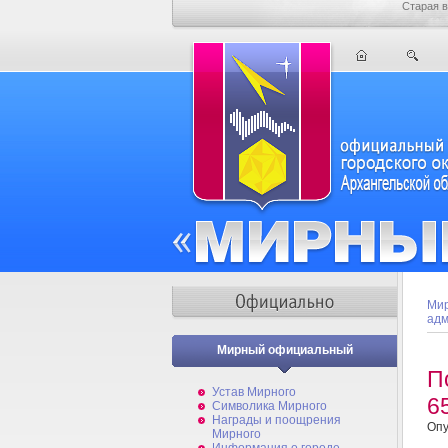
Старая в
Мир
адм
Мирный официальный
П
Устав Мирного
6
Символика Мирного
Награды и поощрения
Опу
Мирного