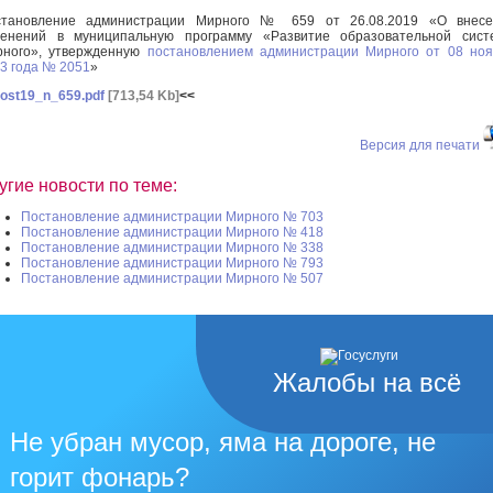
становление администрации Мирного № 659 от 26.08.2019 «О внесе
менений в муниципальную программу «Развитие образовательной сист
рного», утвержденную
постановлением администрации Мирного от 08 но
3 года № 2051
»
ost19_n_659.pdf
[713,54 Kb]
<<
Версия для печати
угие новости по теме:
Постановление администрации Мирного № 703
Постановление администрации Мирного № 418
Постановление администрации Мирного № 338
Постановление администрации Мирного № 793
Постановление администрации Мирного № 507
Жалобы на всё
Не убран мусор, яма на дороге, не
горит фонарь?