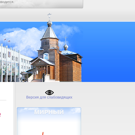
зводится.
Версия для слабовидящих
№