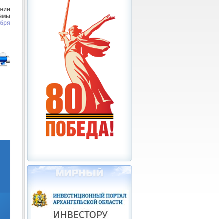
нии
емы
ября