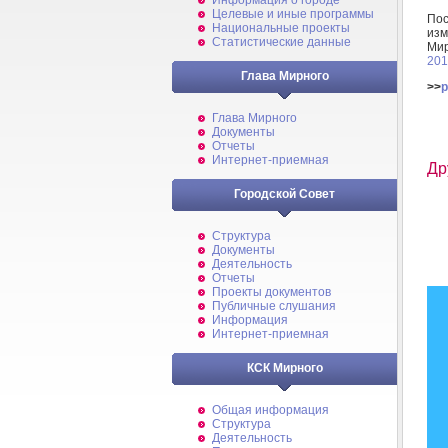
Информация о городе
Целевые и иные программы
По
Национальные проекты
из
Статистические данные
Ми
201
Глава Мирного
>>
p
Глава Мирного
Документы
Отчеты
Интернет-приемная
Др
Городской Совет
Структура
Документы
Деятельность
Отчеты
Проекты документов
Публичные слушания
Информация
Интернет-приемная
КСК Мирного
Общая информация
Структура
Деятельность