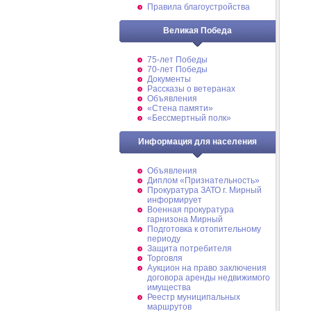
Правила благоустройства
Великая Победа
75-лет Победы
70-лет Победы
Документы
Рассказы о ветеранах
Объявления
«Стена памяти»
«Бессмертный полк»
Информация для населения
Объявления
Диплом «Признательность»
Прокуратура ЗАТО г. Мирный
информирует
Военная прокуратура
гарнизона Мирный
Подготовка к отопительному
периоду
Защита потребителя
Торговля
Аукцион на право заключения
договора аренды недвижимого
имущества
Реестр муниципальных
маршрутов