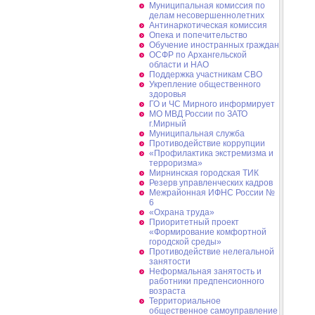
Муниципальная комиссия по
делам несовершеннолетних
Антинаркотическая комиссия
Опека и попечительство
Обучение иностранных граждан
ОСФР по Архангельской
области и НАО
Поддержка участникам СВО
Укрепление общественного
здоровья
ГО и ЧС Мирного информирует
МО МВД России по ЗАТО
г.Мирный
Муниципальная cлужба
Противодействие коррупции
«Профилактика экстремизма и
терроризма»
Мирнинская городская ТИК
Резерв управленческих кадров
Межрайонная ИФНС России №
6
«Охрана труда»
Приоритетный проект
«Формирование комфортной
городской среды»
Противодействие нелегальной
занятости
Неформальная занятость и
работники предпенсионного
возраста
Территориальное
общественное самоуправление