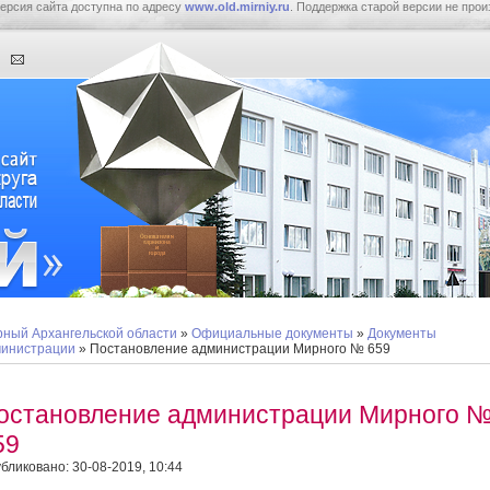
ерсия сайта доступна по адресу
www.old.mirniy.ru
. Поддержка старой версии не прои
ный Архангельской области
»
Официальные документы
»
Документы
инистрации
» Постановление администрации Мирного № 659
остановление администрации Мирного 
59
бликовано: 30-08-2019, 10:44