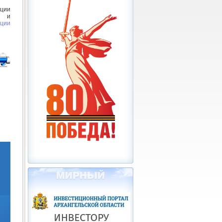
ции
ы и
ации