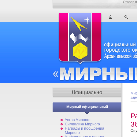
Старая в
Мир
адм
Мирный официальный
Р
Устав Мирного
3
Символика Мирного
Награды и поощрения
Опу
Мирного