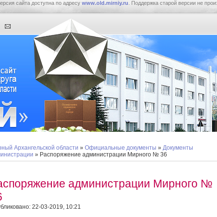
ерсия сайта доступна по адресу
www.old.mirniy.ru
. Поддержка старой версии не прои
ный Архангельской области
»
Официальные документы
»
Документы
инистрации
» Распоряжение администрации Мирного № 36
аспоряжение администрации Мирного №
6
бликовано: 22-03-2019, 10:21