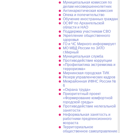
Муниципальная комиссия по
делам несовершеннолетних
Антинаркотическая комиссия
Опека и попечительство
Обучение иностранных граждан
ОСФР по Архангельской
области и НАО
Поддержка участникам СВО
Укрепление общественного
здоровья
ГО и ЧС Мирного информирует
МО МВД России по ЗАТО
г.Мирный
Муниципальная cлужба
Противодействие коррупции
«Профилактика экстремизма и
терроризма»
Мирнинская городская ТИК
Резерв управленческих кадров
Межрайонная ИФНС России №
6
«Охрана труда»
Приоритетный проект
«Формирование комфортной
городской среды»
Противодействие нелегальной
занятости
Неформальная занятость и
работники предпенсионного
возраста
Территориальное
общественное самоуправление