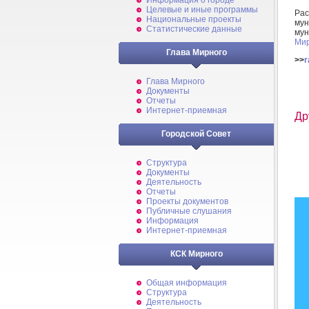
Информация о городе
Целевые и иные программы
Ра
Национальные проекты
му
Статистические данные
мун
Мир
Глава Мирного
>>
r
Глава Мирного
Документы
Отчеты
Интернет-приемная
Др
Городской Совет
Структура
Документы
Деятельность
Отчеты
Проекты документов
Публичные слушания
Информация
Интернет-приемная
КСК Мирного
Общая информация
Структура
Деятельность