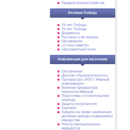
Правила благоустройства
Великая Победа
75-лет Победы
70-лет Победы
Документы
Рассказы о ветеранах
Объявления
«Стена памяти»
«Бессмертный полк»
Информация для населения
Объявления
Диплом «Признательность»
Прокуратура ЗАТО г. Мирный
информирует
Военная прокуратура
гарнизона Мирный
Подготовка к отопительному
периоду
Защита потребителя
Торговля
Аукцион на право заключения
договора аренды недвижимого
имущества
Реестр муниципальных
маршрутов