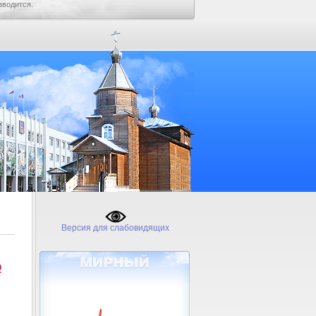
зводится.
Версия для слабовидящих
№