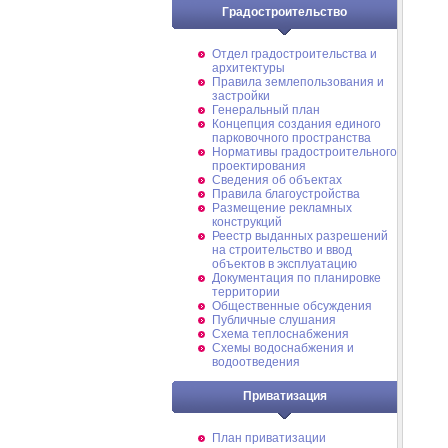
Градостроительство
Отдел градостроительства и
архитектуры
Правила землепользования и
застройки
Генеральный план
Концепция создания единого
парковочного пространства
Нормативы градостроительного
проектирования
Сведения об объектах
Правила благоустройства
Размещение рекламных
конструкций
Реестр выданных разрешений
на строительство и ввод
объектов в эксплуатацию
Документация по планировке
территории
Общественные обсуждения
Публичные слушания
Схема теплоснабжения
Схемы водоснабжения и
водоотведения
Приватизация
План приватизации