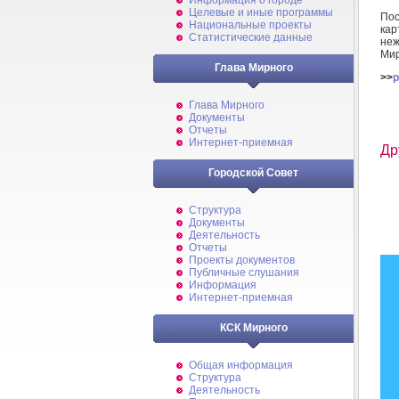
Информация о городе
Целевые и иные программы
Пос
Национальные проекты
кар
Статистические данные
неж
Мир
Глава Мирного
>>
p
Глава Мирного
Документы
Отчеты
Интернет-приемная
Др
Городской Совет
Структура
Документы
Деятельность
Отчеты
Проекты документов
Публичные слушания
Информация
Интернет-приемная
КСК Мирного
Общая информация
Структура
Деятельность