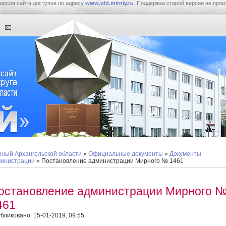
ерсия сайта доступна по адресу
www.old.mirniy.ru
. Поддержка старой версии не прои
ный Архангельской области
»
Официальные документы
»
Документы
инистрации
» Постановление администрации Мирного № 1461
остановление администрации Мирного 
461
бликовано: 15-01-2019, 09:55