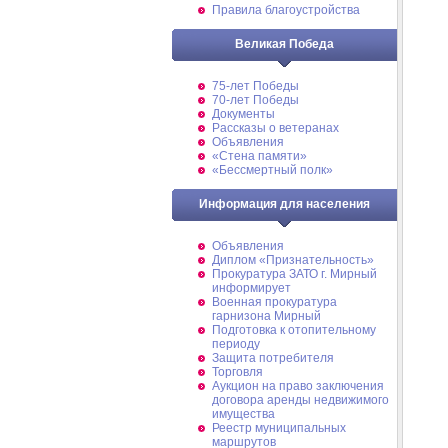
Правила благоустройства
Великая Победа
75-лет Победы
70-лет Победы
Документы
Рассказы о ветеранах
Объявления
«Стена памяти»
«Бессмертный полк»
Информация для населения
Объявления
Диплом «Признательность»
Прокуратура ЗАТО г. Мирный
информирует
Военная прокуратура
гарнизона Мирный
Подготовка к отопительному
периоду
Защита потребителя
Торговля
Аукцион на право заключения
договора аренды недвижимого
имущества
Реестр муниципальных
маршрутов