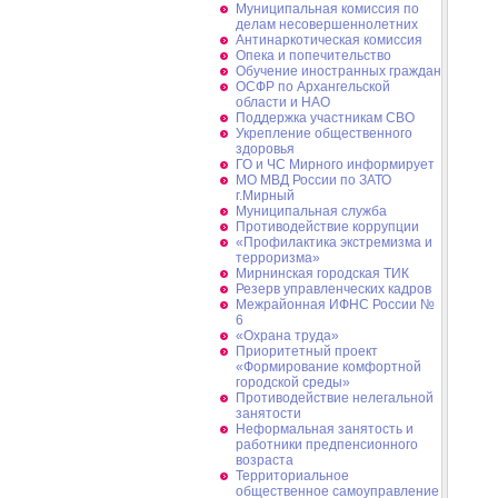
Муниципальная комиссия по
делам несовершеннолетних
Антинаркотическая комиссия
Опека и попечительство
Обучение иностранных граждан
ОСФР по Архангельской
области и НАО
Поддержка участникам СВО
Укрепление общественного
здоровья
ГО и ЧС Мирного информирует
МО МВД России по ЗАТО
г.Мирный
Муниципальная cлужба
Противодействие коррупции
«Профилактика экстремизма и
терроризма»
Мирнинская городская ТИК
Резерв управленческих кадров
Межрайонная ИФНС России №
6
«Охрана труда»
Приоритетный проект
«Формирование комфортной
городской среды»
Противодействие нелегальной
занятости
Неформальная занятость и
работники предпенсионного
возраста
Территориальное
общественное самоуправление