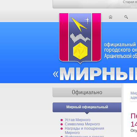
Старая в
Мир
адм
Мирный официальный
П
Устав Мирного
1
Символика Мирного
Награды и поощрения
Опу
Мирного