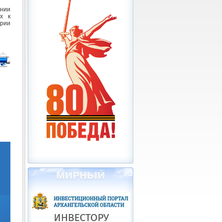
ении
х к
ории