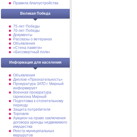
Правила благоустройства
Великая Победа
75-лет Победы
70-лет Победы
Документы
Рассказы о ветеранах
Объявления
«Стена памяти»
«Бессмертный полк»
Информация для населения
Объявления
Диплом «Признательность»
Прокуратура ЗАТО г. Мирный
информирует
Военная прокуратура
гарнизона Мирный
Подготовка к отопительному
периоду
Защита потребителя
Торговля
Аукцион на право заключения
договора аренды недвижимого
имущества
Реестр муниципальных
маршрутов