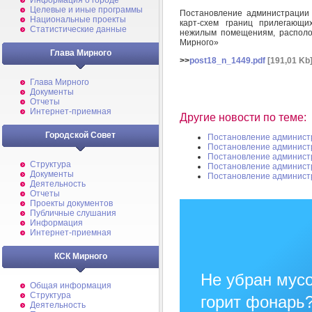
Информация о городе
Целевые и иные программы
Постановление администрации
Национальные проекты
карт-схем границ прилегающи
Статистические данные
нежилым помещениям, располо
Мирного»
Глава Мирного
>>
post18_n_1449.pdf
[191,01 Kb
Глава Мирного
Документы
Отчеты
Интернет-приемная
Другие новости по теме:
Городской Совет
Постановление админист
Постановление админист
Постановление админист
Структура
Постановление админист
Документы
Постановление админист
Деятельность
Отчеты
Проекты документов
Публичные слушания
Информация
Интернет-приемная
КСК Мирного
Не убран мусо
Общая информация
Структура
горит фонарь
Деятельность