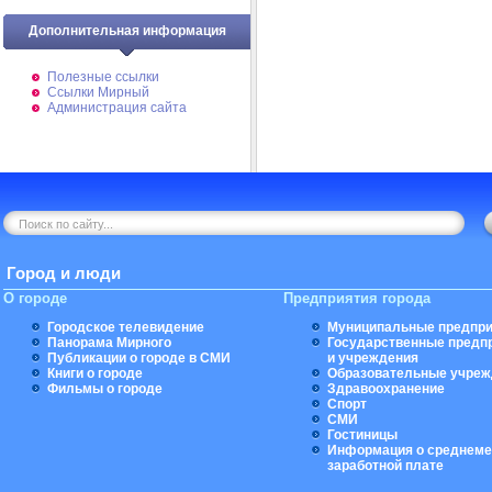
Дополнительная информация
Полезные ссылки
Ссылки Мирный
Администрация сайта
Город и люди
О городе
Предприятия города
Городское телевидение
Муниципальные предпри
Панорама Мирного
Государственные предп
Публикации о городе в СМИ
и учреждения
Книги о городе
Образовательные учреж
Фильмы о городе
Здравоохранение
Спорт
СМИ
Гостиницы
Информация о среднеме
заработной плате