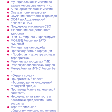
Муниципальная комиссия по
делам несовершеннолетних
Антинаркотическая комиссия
Опека и попечительство
Обучение иностранных граждан
ОСФР по Архангельской
области и НАО
Поддержка участникам СВО
Укрепление общественного
здоровья
ГО и ЧС Мирного информирует
МО МВД России по ЗАТО
г.Мирный
Муниципальная cлужба
Противодействие коррупции
«Профилактика экстремизма и
терроризма»
Мирнинская городская ТИК
Резерв управленческих кадров
Межрайонная ИФНС России №
6
«Охрана труда»
Приоритетный проект
«Формирование комфортной
городской среды»
Противодействие нелегальной
занятости
Неформальная занятость и
работники предпенсионного
возраста
Территориальное
общественное самоуправление