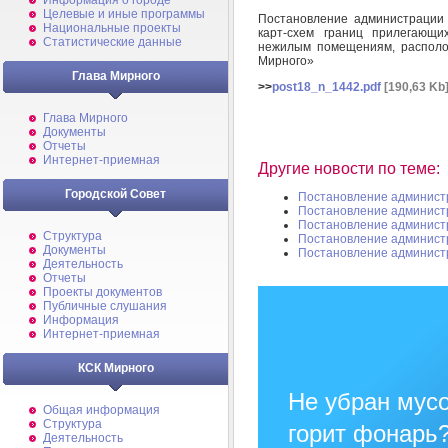
Информация о городе
Целевые и иные программы
Постановление администрации
Национальные проекты
карт-схем границ прилегающи
Статистические данные
нежилым помещениям, располо
Мирного»
Глава Мирного
>>
post18_n_1442.pdf
[190,63 Kb
Глава Мирного
Документы
Отчеты
Интернет-приемная
Другие новости по теме:
Городской Совет
Постановление админист
Постановление админист
Постановление админист
Структура
Постановление админист
Документы
Постановление админист
Деятельность
Отчеты
Проекты документов
Публичные слушания
Информация
Интернет-приемная
КСК Мирного
Не убран мусо
Общая информация
Структура
горит фонарь
Деятельность