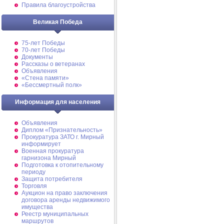
Правила благоустройства
Великая Победа
75-лет Победы
70-лет Победы
Документы
Рассказы о ветеранах
Объявления
«Стена памяти»
«Бессмертный полк»
Информация для населения
Объявления
Диплом «Признательность»
Прокуратура ЗАТО г. Мирный
информирует
Военная прокуратура
гарнизона Мирный
Подготовка к отопительному
периоду
Защита потребителя
Торговля
Аукцион на право заключения
договора аренды недвижимого
имущества
Реестр муниципальных
маршрутов