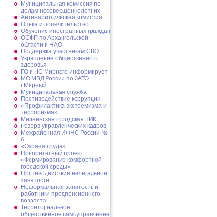
Муниципальная комиссия по
делам несовершеннолетних
Антинаркотическая комиссия
Опека и попечительство
Обучение иностранных граждан
ОСФР по Архангельской
области и НАО
Поддержка участникам СВО
Укрепление общественного
здоровья
ГО и ЧС Мирного информирует
МО МВД России по ЗАТО
г.Мирный
Муниципальная cлужба
Противодействие коррупции
«Профилактика экстремизма и
терроризма»
Мирнинская городская ТИК
Резерв управленческих кадров
Межрайонная ИФНС России №
6
«Охрана труда»
Приоритетный проект
«Формирование комфортной
городской среды»
Противодействие нелегальной
занятости
Неформальная занятость и
работники предпенсионного
возраста
Территориальное
общественное самоуправление