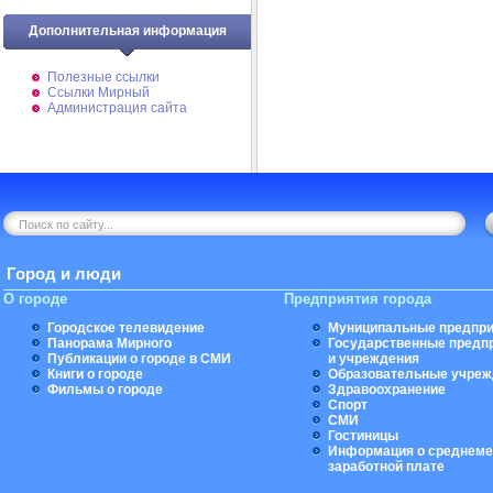
Дополнительная информация
Полезные ссылки
Ссылки Мирный
Администрация сайта
Город и люди
О городе
Предприятия города
Городское телевидение
Муниципальные предпри
Панорама Мирного
Государственные предп
Публикации о городе в СМИ
и учреждения
Книги о городе
Образовательные учреж
Фильмы о городе
Здравоохранение
Спорт
СМИ
Гостиницы
Информация о среднеме
заработной плате