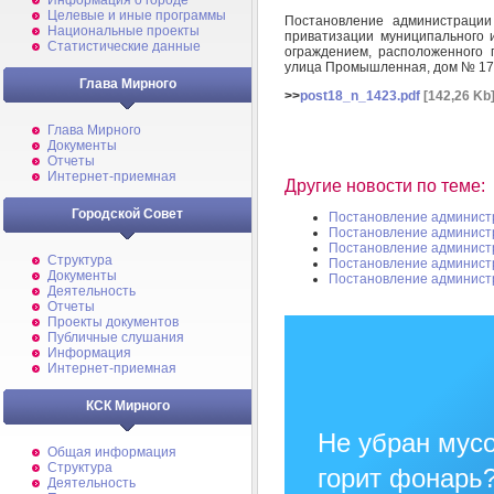
Информация о городе
Целевые и иные программы
Постановление администраци
Национальные проекты
приватизации муниципального 
Статистические данные
ограждением, расположенного п
улица Промышленная, дом № 1
Глава Мирного
>>
post18_n_1423.pdf
[142,26 Kb
Глава Мирного
Документы
Отчеты
Интернет-приемная
Другие новости по теме:
Городской Совет
Постановление админист
Постановление админист
Постановление админист
Структура
Постановление админист
Документы
Постановление админист
Деятельность
Отчеты
Проекты документов
Публичные слушания
Информация
Интернет-приемная
КСК Мирного
Не убран мусо
Общая информация
Структура
горит фонарь
Деятельность