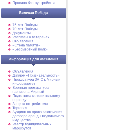
Правила благоустройства
Великая Победа
75-лет Победы
70-лет Победы
Документы
Рассказы о ветеранах
Объявления
«Стена памяти»
«Бессмертный полк»
Информация для населения
Объявления
Диплом «Признательность»
Прокуратура ЗАТО г. Мирный
информирует
Военная прокуратура
гарнизона Мирный
Подготовка к отопительному
периоду
Защита потребителя
Торговля
Аукцион на право заключения
договора аренды недвижимого
имущества
Реестр муниципальных
маршрутов