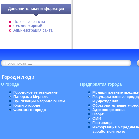
Дополнительная информация
Полезные ссылки
Ссылки Мирный
Администрация сайта
Город и люди
О городе
Предприятия города
Городское телевидение
Муниципальные предпри
Панорама Мирного
Государственные предп
Публикации о городе в СМИ
и учреждения
Книги о городе
Образовательные учреж
Фильмы о городе
Здравоохранение
Спорт
СМИ
Гостиницы
Информация о среднеме
заработной плате