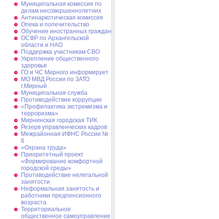
Муниципальная комиссия по
делам несовершеннолетних
Антинаркотическая комиссия
Опека и попечительство
Обучение иностранных граждан
ОСФР по Архангельской
области и НАО
Поддержка участникам СВО
Укрепление общественного
здоровья
ГО и ЧС Мирного информирует
МО МВД России по ЗАТО
г.Мирный
Муниципальная cлужба
Противодействие коррупции
«Профилактика экстремизма и
терроризма»
Мирнинская городская ТИК
Резерв управленческих кадров
Межрайонная ИФНС России №
6
«Охрана труда»
Приоритетный проект
«Формирование комфортной
городской среды»
Противодействие нелегальной
занятости
Неформальная занятость и
работники предпенсионного
возраста
Территориальное
общественное самоуправление