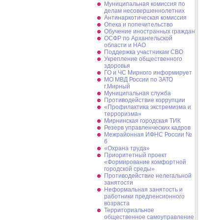
Муниципальная комиссия по
делам несовершеннолетних
Антинаркотическая комиссия
Опека и попечительство
Обучение иностранных граждан
ОСФР по Архангельской
области и НАО
Поддержка участникам СВО
Укрепление общественного
здоровья
ГО и ЧС Мирного информирует
МО МВД России по ЗАТО
г.Мирный
Муниципальная cлужба
Противодействие коррупции
«Профилактика экстремизма и
терроризма»
Мирнинская городская ТИК
Резерв управленческих кадров
Межрайонная ИФНС России №
6
«Охрана труда»
Приоритетный проект
«Формирование комфортной
городской среды»
Противодействие нелегальной
занятости
Неформальная занятость и
работники предпенсионного
возраста
Территориальное
общественное самоуправление