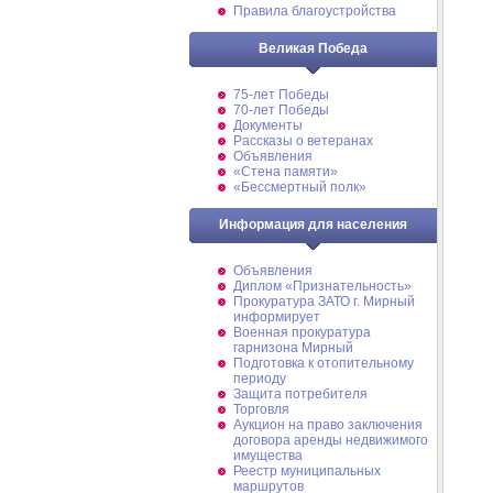
Правила благоустройства
Великая Победа
75-лет Победы
70-лет Победы
Документы
Рассказы о ветеранах
Объявления
«Стена памяти»
«Бессмертный полк»
Информация для населения
Объявления
Диплом «Признательность»
Прокуратура ЗАТО г. Мирный
информирует
Военная прокуратура
гарнизона Мирный
Подготовка к отопительному
периоду
Защита потребителя
Торговля
Аукцион на право заключения
договора аренды недвижимого
имущества
Реестр муниципальных
маршрутов