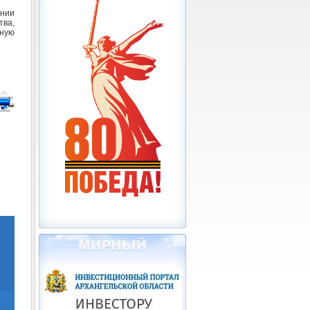
нии
ва,
ную