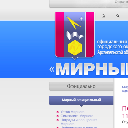
Старая в
Мир
адм
Мирный официальный
П
Устав Мирного
1
Символика Мирного
Награды и поощрения
Опу
Мирного