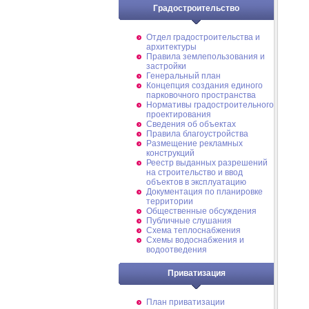
Градостроительство
Отдел градостроительства и
архитектуры
Правила землепользования и
застройки
Генеральный план
Концепция создания единого
парковочного пространства
Нормативы градостроительного
проектирования
Сведения об объектах
Правила благоустройства
Размещение рекламных
конструкций
Реестр выданных разрешений
на строительство и ввод
объектов в эксплуатацию
Документация по планировке
территории
Общественные обсуждения
Публичные слушания
Схема теплоснабжения
Схемы водоснабжения и
водоотведения
Приватизация
План приватизации