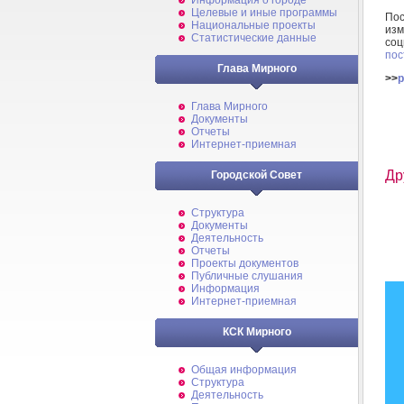
Информация о городе
Целевые и иные программы
По
Национальные проекты
изм
Статистические данные
со
пос
Глава Мирного
>>
p
Глава Мирного
Документы
Отчеты
Интернет-приемная
Др
Городской Совет
Структура
Документы
Деятельность
Отчеты
Проекты документов
Публичные слушания
Информация
Интернет-приемная
КСК Мирного
Общая информация
Структура
Деятельность