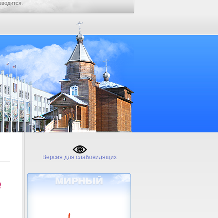
зводится.
Версия для слабовидящих
№