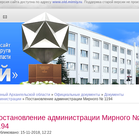
ерсия сайта доступна по адресу
www.old.mirniy.ru
. Поддержка старой версии не прои
ный Архангельской области
»
Официальные документы
»
Документы
инистрации
» Постановление администрации Мирного № 1194
остановление администрации Мирного 
194
бликовано: 15-11-2018, 12:22