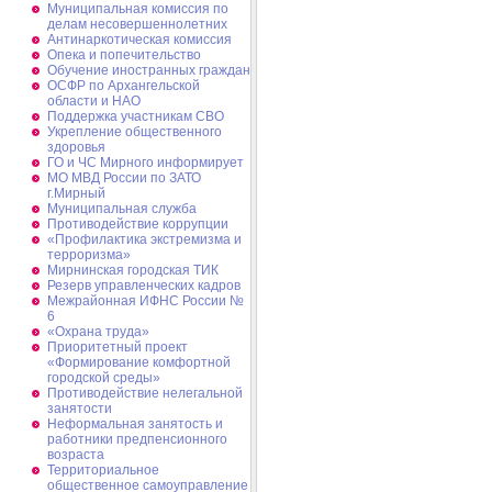
Муниципальная комиссия по
делам несовершеннолетних
Антинаркотическая комиссия
Опека и попечительство
Обучение иностранных граждан
ОСФР по Архангельской
области и НАО
Поддержка участникам СВО
Укрепление общественного
здоровья
ГО и ЧС Мирного информирует
МО МВД России по ЗАТО
г.Мирный
Муниципальная cлужба
Противодействие коррупции
«Профилактика экстремизма и
терроризма»
Мирнинская городская ТИК
Резерв управленческих кадров
Межрайонная ИФНС России №
6
«Охрана труда»
Приоритетный проект
«Формирование комфортной
городской среды»
Противодействие нелегальной
занятости
Неформальная занятость и
работники предпенсионного
возраста
Территориальное
общественное самоуправление