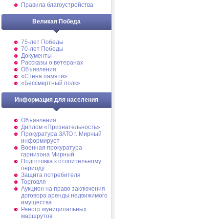
Правила благоустройства
Великая Победа
75-лет Победы
70-лет Победы
Документы
Рассказы о ветеранах
Объявления
«Стена памяти»
«Бессмертный полк»
Информация для населения
Объявления
Диплом «Признательность»
Прокуратура ЗАТО г. Мирный
информирует
Военная прокуратура
гарнизона Мирный
Подготовка к отопительному
периоду
Защита потребителя
Торговля
Аукцион на право заключения
договора аренды недвижимого
имущества
Реестр муниципальных
маршрутов