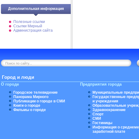
Дополнительная информация
Полезные ссылки
Ссылки Мирный
Администрация сайта
Город и люди
О городе
Предприятия города
Городское телевидение
Муниципальные предпри
Панорама Мирного
Государственные предп
Публикации о городе в СМИ
и учреждения
Книги о городе
Образовательные учреж
Фильмы о городе
Здравоохранение
Спорт
СМИ
Гостиницы
Информация о среднеме
заработной плате