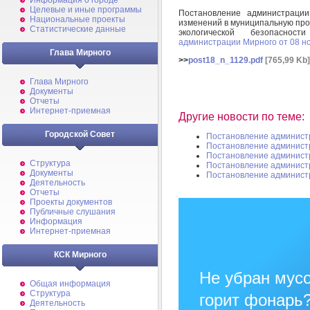
Информация о городе
Целевые и иные программы
Постановление администраци
Национальные проекты
изменений в муниципальную про
Статистические данные
экологической безопасно
администрации Мирного от 08 но
Глава Мирного
>>
post18_n_1129.pdf
[765,99 Kb]
Глава Мирного
Документы
Отчеты
Интернет-приемная
Другие новости по теме:
Городской Совет
Постановление админист
Постановление админист
Постановление админист
Структура
Постановление админист
Документы
Постановление админист
Деятельность
Отчеты
Проекты документов
Публичные слушания
Информация
Интернет-приемная
КСК Мирного
Не убран мусо
Общая информация
Структура
горит фонарь
Деятельность