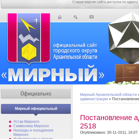
Старая версия сайта доступна по адресу
Мирный Архангельской области
администрации
» Постановлени
Мирный официальный
Постановление 
Устав Мирного
2518
Символика Мирного
Награды и поощрения
Опубликовано: 30-11-2011, 16:07
Мирного