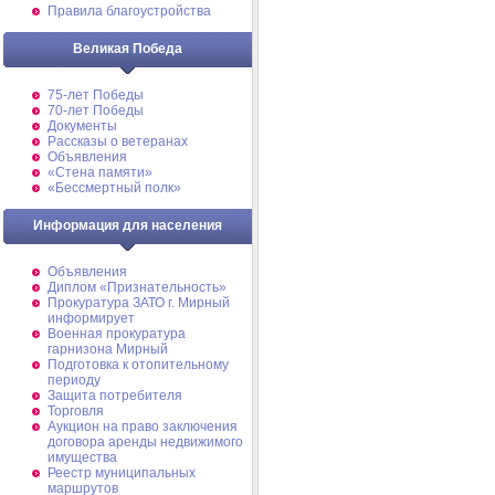
Правила благоустройства
Великая Победа
75-лет Победы
70-лет Победы
Документы
Рассказы о ветеранах
Объявления
«Стена памяти»
«Бессмертный полк»
Информация для населения
Объявления
Диплом «Признательность»
Прокуратура ЗАТО г. Мирный
информирует
Военная прокуратура
гарнизона Мирный
Подготовка к отопительному
периоду
Защита потребителя
Торговля
Аукцион на право заключения
договора аренды недвижимого
имущества
Реестр муниципальных
маршрутов