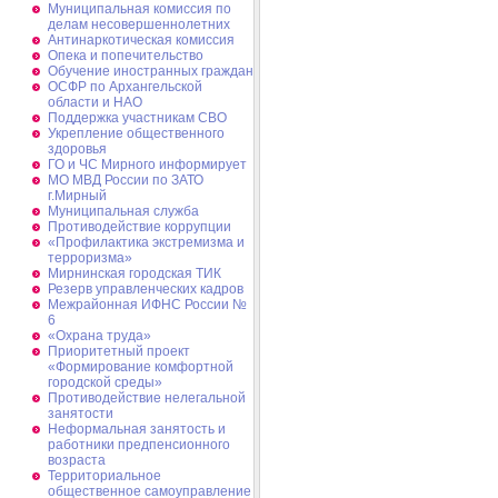
Муниципальная комиссия по
делам несовершеннолетних
Антинаркотическая комиссия
Опека и попечительство
Обучение иностранных граждан
ОСФР по Архангельской
области и НАО
Поддержка участникам СВО
Укрепление общественного
здоровья
ГО и ЧС Мирного информирует
МО МВД России по ЗАТО
г.Мирный
Муниципальная cлужба
Противодействие коррупции
«Профилактика экстремизма и
терроризма»
Мирнинская городская ТИК
Резерв управленческих кадров
Межрайонная ИФНС России №
6
«Охрана труда»
Приоритетный проект
«Формирование комфортной
городской среды»
Противодействие нелегальной
занятости
Неформальная занятость и
работники предпенсионного
возраста
Территориальное
общественное самоуправление