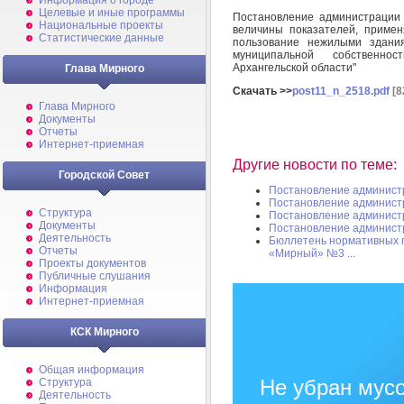
Информация о городе
Целевые и иные программы
Постановление администрации 
Национальные проекты
величины показателей, приме
Статистические данные
пользование нежилыми здани
муниципальной собственно
Архангельской области"
Глава Мирного
Скачать >>
post11_n_2518.pdf
[8
Глава Мирного
Документы
Отчеты
Интернет-приемная
Другие новости по теме:
Городской Совет
Постановление админист
Постановление админист
Структура
Постановление админист
Документы
Постановление админист
Деятельность
Бюллетень нормативных 
Отчеты
«Мирный» №3 ...
Проекты документов
Публичные слушания
Информация
Интернет-приемная
КСК Мирного
Общая информация
Не убран мусо
Структура
Деятельность