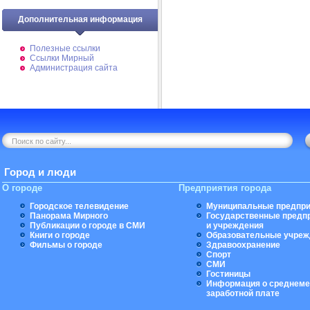
Дополнительная информация
Полезные ссылки
Ссылки Мирный
Администрация сайта
Город и люди
О городе
Предприятия города
Городское телевидение
Муниципальные предпри
Панорама Мирного
Государственные предп
Публикации о городе в СМИ
и учреждения
Книги о городе
Образовательные учреж
Фильмы о городе
Здравоохранение
Спорт
СМИ
Гостиницы
Информация о среднеме
заработной плате