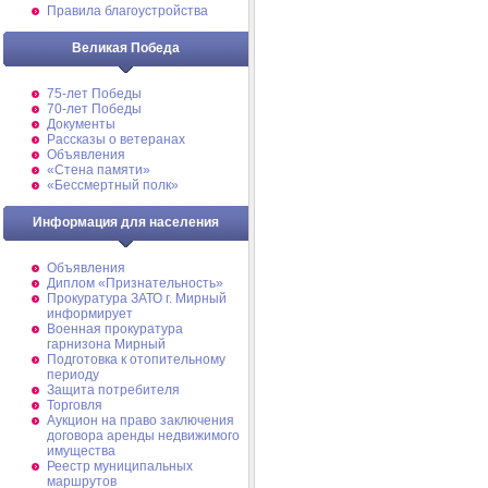
Правила благоустройства
Великая Победа
75-лет Победы
70-лет Победы
Документы
Рассказы о ветеранах
Объявления
«Стена памяти»
«Бессмертный полк»
Информация для населения
Объявления
Диплом «Признательность»
Прокуратура ЗАТО г. Мирный
информирует
Военная прокуратура
гарнизона Мирный
Подготовка к отопительному
периоду
Защита потребителя
Торговля
Аукцион на право заключения
договора аренды недвижимого
имущества
Реестр муниципальных
маршрутов