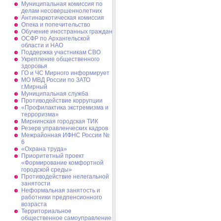
Муниципальная комиссия по
делам несовершеннолетних
Антинаркотическая комиссия
Опека и попечительство
Обучение иностранных граждан
ОСФР по Архангельской
области и НАО
Поддержка участникам СВО
Укрепление общественного
здоровья
ГО и ЧС Мирного информирует
МО МВД России по ЗАТО
г.Мирный
Муниципальная cлужба
Противодействие коррупции
«Профилактика экстремизма и
терроризма»
Мирнинская городская ТИК
Резерв управленческих кадров
Межрайонная ИФНС России №
6
«Охрана труда»
Приоритетный проект
«Формирование комфортной
городской среды»
Противодействие нелегальной
занятости
Неформальная занятость и
работники предпенсионного
возраста
Территориальное
общественное самоуправление