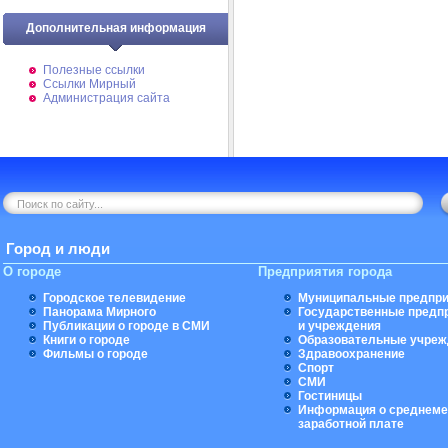
Дополнительная информация
Полезные ссылки
Ссылки Мирный
Администрация сайта
Город и люди
О городе
Предприятия города
Городское телевидение
Муниципальные предпри
Панорама Мирного
Государственные предп
Публикации о городе в СМИ
и учреждения
Книги о городе
Образовательные учреж
Фильмы о городе
Здравоохранение
Спорт
СМИ
Гостиницы
Информация о среднеме
заработной плате