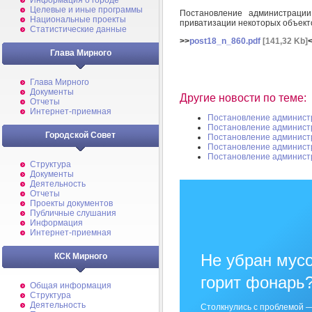
Информация о городе
Целевые и иные программы
Постановление администраци
Национальные проекты
приватизации некоторых объект
Статистические данные
>>
post18_n_860.pdf
[141,32 Kb]
Глава Мирного
Глава Мирного
Документы
Другие новости по теме:
Отчеты
Интернет-приемная
Постановление админист
Постановление админист
Городской Совет
Постановление админист
Постановление админист
Постановление админист
Структура
Документы
Деятельность
Отчеты
Проекты документов
Публичные слушания
Информация
Интернет-приемная
Не убран мусо
КСК Мирного
горит фонарь
Общая информация
Структура
Деятельность
Столкнулись с проблемой —